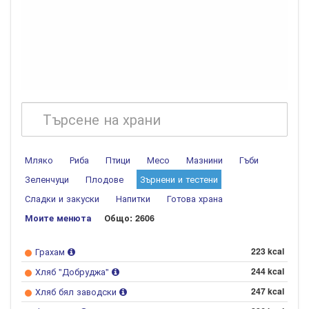
Мляко
Риба
Птици
Месо
Мазнини
Гъби
Зеленчуци
Плодове
Зърнени и тестени
Сладки и закуски
Напитки
Готова храна
Моите менюта
Общо: 2606
Грахам
223 kcal
Хляб "Добруджа"
244 kcal
Хляб бял заводски
247 kcal