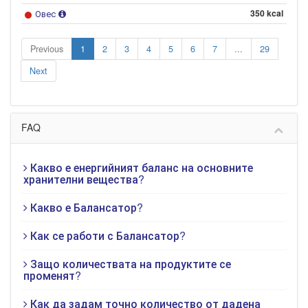
Овес
350 kcal
Previous
1
2
3
4
5
6
7
...
29
Next
FAQ
Какво е енергийният баланс на основните
хранителни вещества?
Какво е Балансатор?
Как се работи с Балансатор?
Защо количествата на продуктите се
променят?
Как да задам точно количество от дадена