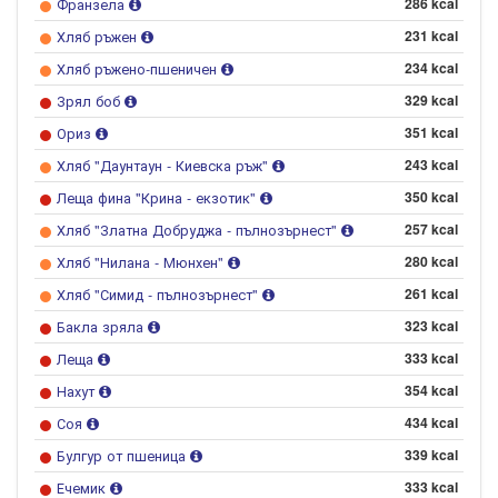
Франзела
286 kcal
Хляб ръжен
231 kcal
Хляб ръжено-пшеничен
234 kcal
Зрял боб
329 kcal
Ориз
351 kcal
Хляб "Даунтаун - Киевска ръж"
243 kcal
Леща фина "Крина - екзотик"
350 kcal
Хляб "Златна Добруджа - пълнозърнест"
257 kcal
Хляб "Нилана - Мюнхен"
280 kcal
Хляб "Симид - пълнозърнест"
261 kcal
Бакла зряла
323 kcal
Леща
333 kcal
Нахут
354 kcal
Соя
434 kcal
Булгур от пшеница
339 kcal
Ечемик
333 kcal