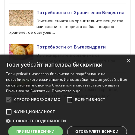
Потребности от Хранителни Вещества
Съотношенията на хранителните вещества,
изисквани от теорията за балансирано
хранене, се осигуряв...
Потребности от Въглехидрати
Въглехидратите в организма са
×
непосредствен източник на енергия за
Този уебсайт използва бисквитки
всички клетки. Под формата на ...
Този уебсайт използва бисквитки за подобряване на
потребителското изживяване. Използвайки нашия уебсайт, Вие
Вегетарианство
се съгласявате с всички бисквитки в съответствие с нашата
Вегетарианството е система на хранене,
Политика за Бисквитки.
Прочетете още
построена на основата на неприемане на храна от
СТРОГО НЕОБХОДИМО
ЕФЕКТИВНОСТ
животински...
ФУНКЦИОНАЛНОСТ
ПОКАЖЕТЕ ПОДРОБНОСТИ
Условия
Поверителност
Контакт
ПРИЕМЕТЕ ВСИЧКИ
ОТХВЪРЛЕТЕ ВСИЧКИ