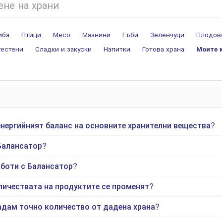
иба
Птици
Месо
Мазнини
Гъби
Зеленчуци
Плодов
тестени
Сладки и закуски
Напитки
Готова храна
Моите 
енергийният баланс на основните хранителни вещества?
Балансатор?
аботи с Балансатор?
ичествата на продуктите се променят?
адам точно количество от дадена храна?