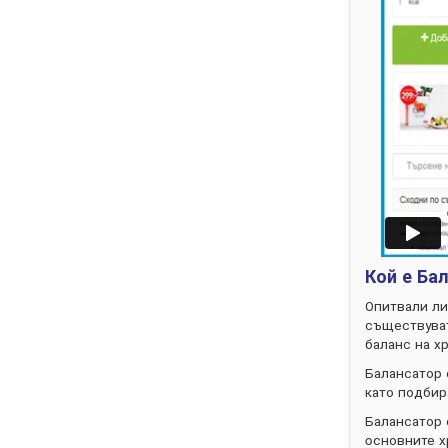
Кой е Ба
Опитвали ли
съществуват
баланс на х
Балансатор 
като подбир
Балансатор 
oсновните х