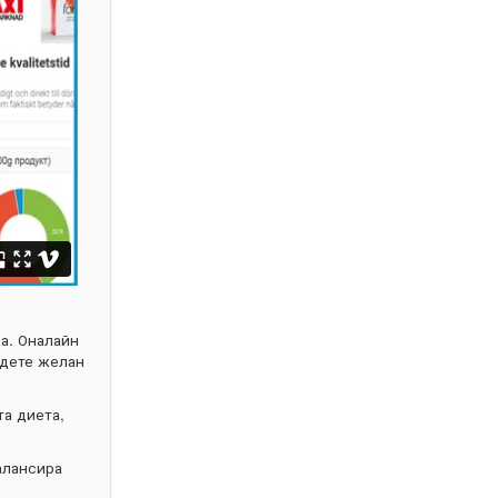
а. Оналайн
адете желан
та диета,
алансира