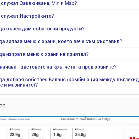
 служат Заключване, Min и Max?
 служат Настройките?
да въвеждам собствени продукти?
да запазя меню с храни, което вече съм съставил?
да изпратя меню с храни на приятел?
начават цветовете на кръгчетата пред храните?
да добавя собствен Баланс (комбинация между въглехид
е и мазнините)?
ор