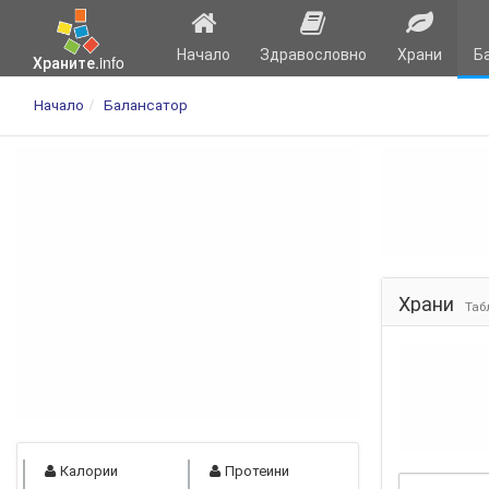
Начало
Здравословно
Храни
Б
Храните.info
Начало
Балансатор
Храни
Таб
Калории
Протеини