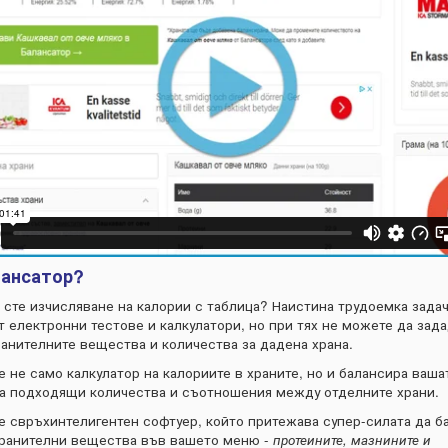
лансатор?
 сте изчисляване на калории с таблица? Наистина трудоемка задач
 електронни тестове и калкулатори, но при тях не можете да зад
ранителните вещества и количества за дадена храна.
е не само калкулатор на калориите в храните, но и балансира ваша
а подходящи количества и съотношения между отделните храни.
е свръхинтелигентен софтуер, който притежава супер-силата да б
ранителни вещества във вашето меню -
протеините, мазнините и