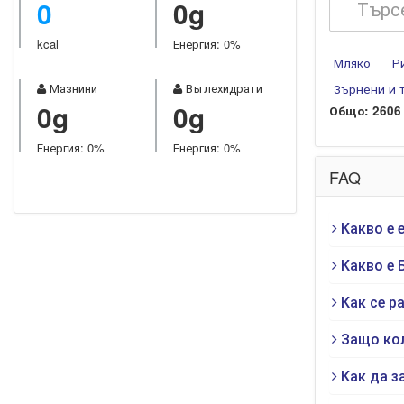
0
0g
kcal
Енергия: 0%
Мляко
Р
Мазнини
Въглехидрати
Зърнени и 
0g
0g
Общо: 2606
Енергия: 0%
Енергия: 0%
FAQ
Какво е 
Какво е 
Как се р
Защо кол
Как да з