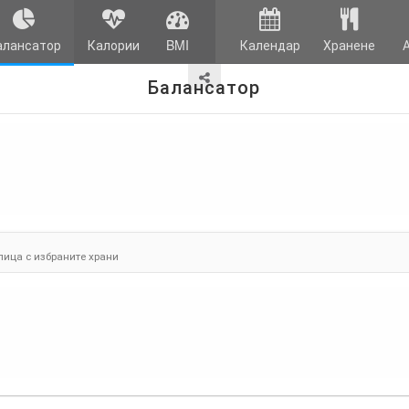
алансатор
Калории
BMI
Календар
Хранене
Балансатор
лица с избраните храни