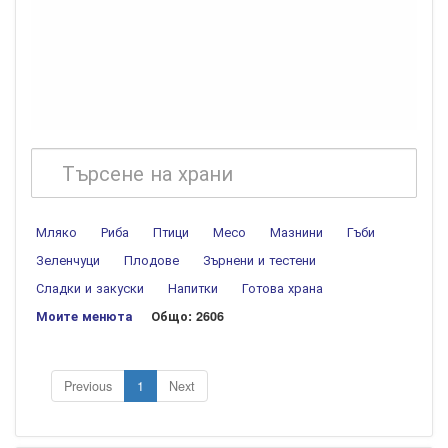
Мляко
Риба
Птици
Месо
Мазнини
Гъби
Зеленчуци
Плодове
Зърнени и тестени
Сладки и закуски
Напитки
Готова храна
Моите менюта
Общо: 2606
Previous
1
Next