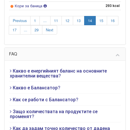
Кори за баница
293 kcal
Previous
1
...
11
12
13
14
15
16
17
...
29
Next
FAQ
Какво е енергийният баланс на основните
хранителни вещества?
Какво е Балансатор?
Как се работи с Балансатор?
Защо количествата на продуктите се
променят?
Как да задам точно количество от дадена