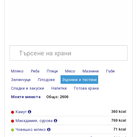
Мляко
Риба
Птици
Месо
Мазнини
Гъби
Зеленчуци
Плодове
Зърнени и тестени
Сладки и закуски
Напитки
Готова храна
Моите менюта
Общо: 2606
Камут
360 kcal
Макадамия, сурова
769 kcal
Човешко мляко
71 kcal