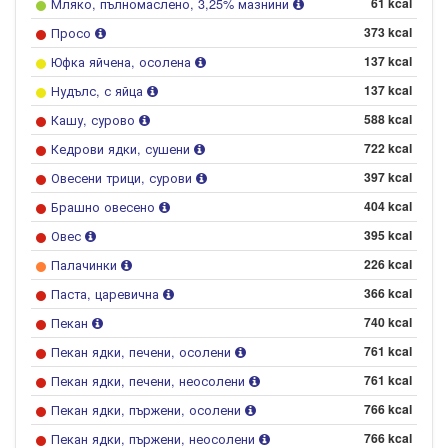
Мляко, пълномаслено, 3,25% мазнини
61 kcal
Просо
373 kcal
Юфка яйчена, осолена
137 kcal
Нудълс, с яйца
137 kcal
Кашу, сурово
588 kcal
Кедрови ядки, сушени
722 kcal
Овесени трици, сурови
397 kcal
Брашно овесено
404 kcal
Овес
395 kcal
Палачинки
226 kcal
Паста, царевична
366 kcal
Пекан
740 kcal
Пекан ядки, печени, осолени
761 kcal
Пекан ядки, печени, неосолени
761 kcal
Пекан ядки, пържени, осолени
766 kcal
Пекан ядки, пържени, неосолени
766 kcal