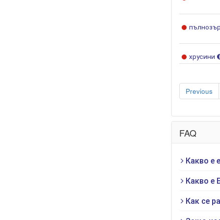
пълнозър
хрусини
Previous
FAQ
Какво е 
Какво е 
Как се р