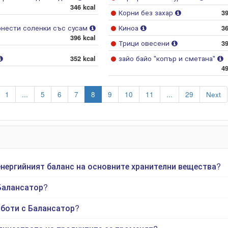
346 kcal
Корни без захар
39
нести соленки със сусам
Киноа
36
396 kcal
Трици овесени
39
352 kcal
зайо байо "копър и сметана"
49
1
...
5
6
7
8
9
10
11
...
29
Next
енергийният баланс на основните хранителни вещества?
Балансатор?
аботи с Балансатор?