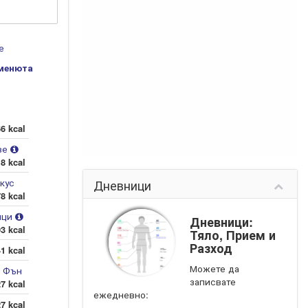
е
менюта
6 kcal
ве
8 kcal
кус
Дневници
8 kcal
ици
Дневници:
3 kcal
Тяло, Прием и
Разход
1 kcal
Можете да
к Фън
записвате
7 kcal
ежедневно:
7 kcal