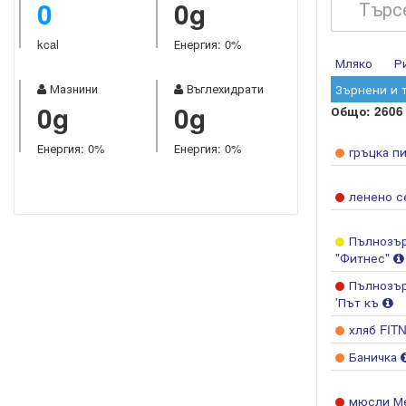
0
0g
kcal
Енергия: 0%
Мляко
Р
Мазнини
Въглехидрати
Зърнени и 
0g
0g
Общо: 2606
Енергия: 0%
Енергия: 0%
гръцка п
ленено 
Пълнозър
"Фитнес"
Пълнозър
'Път къ
хляб FI
Баничка
мюсли Ме