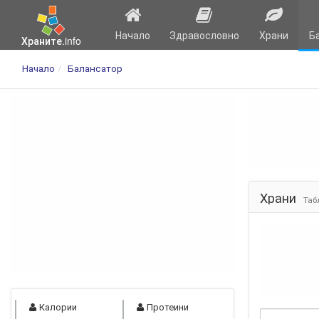
Начало
Здравословно
Храни
Б
Храните.info
Начало
Балансатор
Храни
Таб
Калории
Протеини