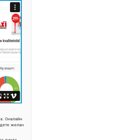
а. Оналайн
адете желан
та диета,