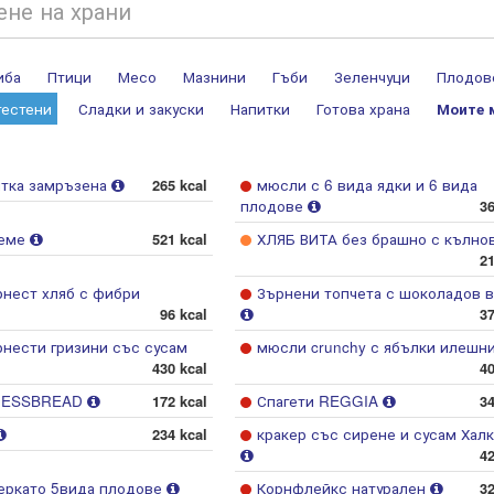
иба
Птици
Месо
Мазнини
Гъби
Зеленчуци
Плодов
тестени
Сладки и закуски
Напитки
Готова храна
Моите 
итка замръзена
265 kcal
мюсли с 6 вида ядки и 6 вида
плодове
36
семе
521 kcal
ХЛЯБ ВИТА без брашно с кълно
21
нест хляб с фибри
Зърнени топчета с шоколадов в
96 kcal
37
нести гризини със сусам
мюсли crunchy с ябълки илешн
430 kcal
40
TNESSBREAD
172 kcal
Спагети REGGIA
34
234 kcal
кракер със сирене и сусам Хал
42
ркато 5вида плодове
Корнфлейкс натурален
32