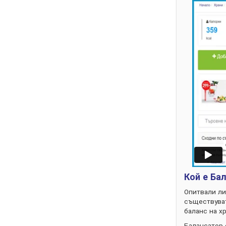
Кой е Ба
Опитвали ли
съществуват
баланс на х
Балансатор 