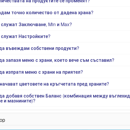
ичествата на продуктите се променят?
адам точно количество от дадена храна?
 служат Заключване, Min и Max?
 служат Настройките?
да въвеждам собствени продукти?
да запазя меню с храни, което вече съм съставил?
да изпратя меню с храни на приятел?
начават цветовете на кръгчетата пред храните?
да добавя собствен Баланс (комбинация между въглехид
е и мазнините)?
ор