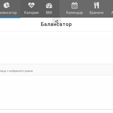
алансатор
Калории
BMI
Календар
Хранене
Балансатор
лица с избраните храни