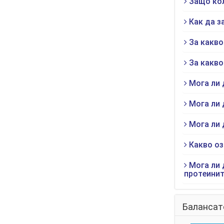
Защо кол
Как да з
За какво
За какво
Мога ли 
Мога ли 
Мога ли 
Какво оз
Мога ли 
протеинит
Балансат