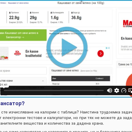
лансатор?
 сте изчисляване на калории с таблица? Наистина трудоемка задач
 електронни тестове и калкулатори, но при тях не можете да зад
ранителните вещества и количества за дадена храна.
е не само калкулатор на калориите в храните, но и балансира ваша