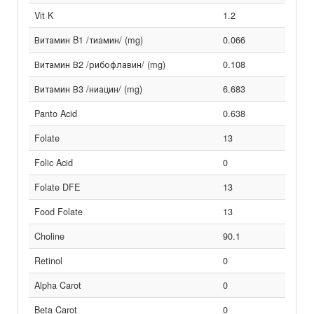
Vit K
1.2
Витамин B1 /тиамин/ (mg)
0.066
Витамин В2 /рибофлавин/ (mg)
0.108
Витамин В3 /ниацин/ (mg)
6.683
Panto Acid
0.638
Folate
13
Folic Acid
0
Folate DFE
13
Food Folate
13
Choline
90.1
Retinol
0
Alpha Carot
0
Beta Carot
0