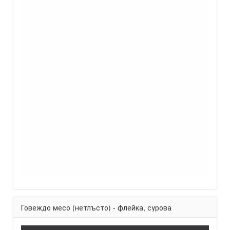
Говеждо месо (нетлъсто) - флейка, сурова