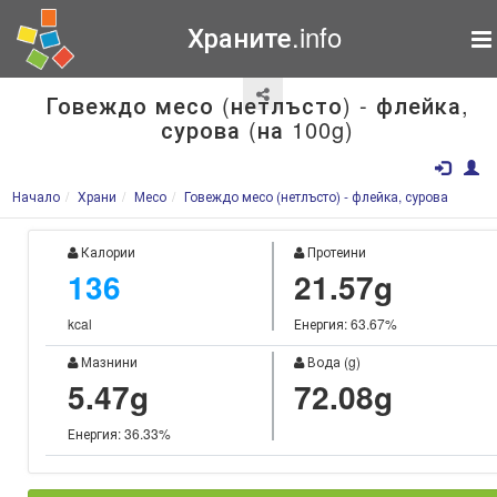
Храните.info
Говеждо месо (нетлъсто) - флейка,
сурова (на 100g)
Начало
Храни
Месо
Говеждо месо (нетлъсто) - флейка, сурова
Калории
Протеини
136
21.57g
kcal
Енергия: 63.67%
Мазнини
Вода (g)
5.47g
72.08g
Енергия: 36.33%