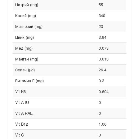
Натрий (mg)
55
Калий (mg)
340
Магнезий (mg)
23
Цинк (mg)
3.94
Мед (mg)
0.073
Манган (mg)
0.013
Селен (µg)
26.4
Витамин Е (mg)
0.3
Vit B6
0.604
Vit A IU
0
Vit A RAE
0
Vit B12
1.06
Vit C
0