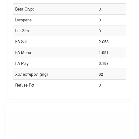
Beta Crypt
0
Lycopene
0
Lut Zea
0
FA Sat
2.058
FA Mono
1.951
FA Poly
0.193
Холестерол (mg)
62
Refuse Pct
3