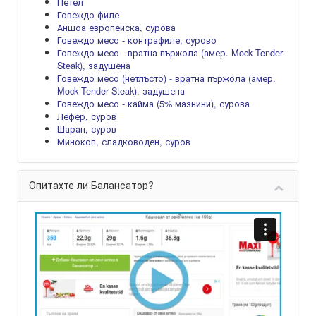
Петел
Говеждо филе
Аншоа европейска, сурова
Говеждо месо - контрафиле, сурово
Говеждо месо - вратна пържола (амер. Mock Tender
Steak), задушена
Говеждо месо (нетлъсто) - вратна пържола (амер.
Mock Tender Steak), задушена
Говеждо месо - кайма (5% мазнини), сурова
Лефер, суров
Шаран, суров
Минокоп, сладководен, суров
Опитахте ли Балансатор?