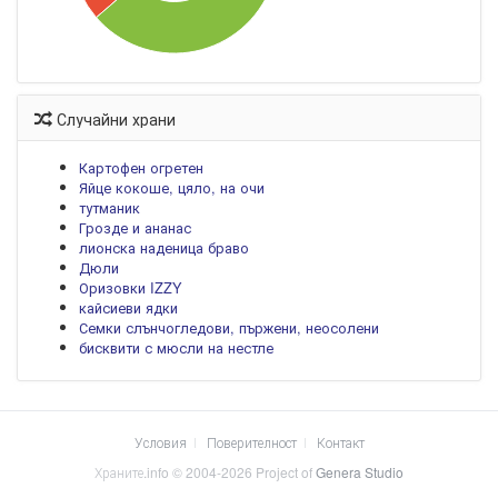
Случайни храни
Картофен огретен
Яйце кокоше, цяло, на очи
тутманик
Грозде и ананас
лионска наденица браво
Дюли
Оризовки IZZY
кайсиеви ядки
Семки слънчогледови, пържени, неосолени
бисквити с мюсли на нестле
Условия
Поверителност
Контакт
Храните.info © 2004-2026 Project of
Genera Studio