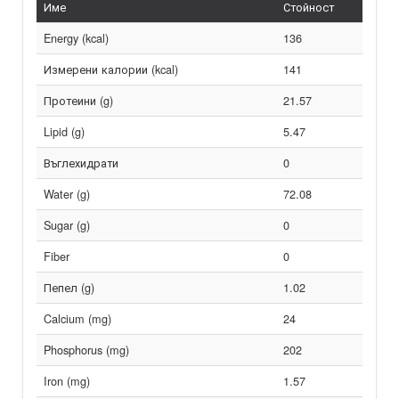
Име
Стойност
Energy (kcal)
136
Измерени калории (kcal)
141
Протеини (g)
21.57
Lipid (g)
5.47
Въглехидрати
0
Water (g)
72.08
Sugar (g)
0
Fiber
0
Пепел (g)
1.02
Calcium (mg)
24
Phosphorus (mg)
202
Iron (mg)
1.57