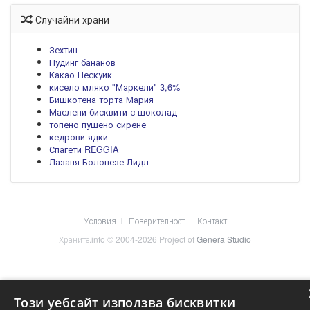
Случайни храни
Зехтин
Пудинг бананов
Какао Нескуик
кисело мляко "Маркели" 3,6%
Бишкотена торта Мария
Маслени бисквити с шоколад
топено пушено сирене
кедрови ядки
Спагети REGGIA
Лазаня Болонезе Лидл
Условия
Поверителност
Контакт
Храните.info © 2004-2026 Project of
Genera Studio
Този уебсайт използва бисквитки