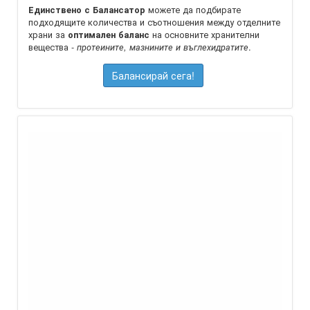
можете да подбирате
Единствено с Балансатор
подходящите количества и съотношения между отделните
храни за
на oсновните хранителни
оптимален баланс
вещества -
.
протеините, мазнините и въглехидратите
Балансирай сега!