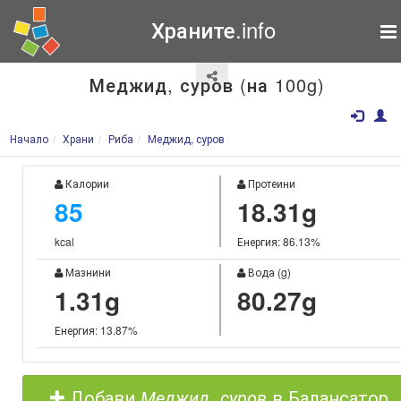
Храните.info
Меджид, суров (на 100g)
Начало
Храни
Риба
Меджид, суров
Калории
Протеини
85
18.31g
kcal
Енергия: 86.13%
Мазнини
Вода (g)
1.31g
80.27g
Енергия: 13.87%
Добави
Меджид, суров
в Балансатор