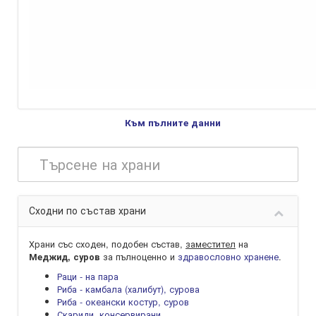
Към пълните данни
Сходни по състав храни
Храни със сходен, подобен състав,
заместител
на
за пълноценно и
здравословно хранене
.
Меджид, суров
Раци - на пара
Риба - камбала (халибут), сурова
Риба - океански костур, суров
Скариди, консервирани