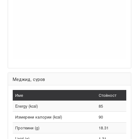
Меджид, суров
Име
Стойност
Energy (kcal)
85
Измерени калории (kcal)
90
Протеини (g)
18.31
Lipid (g)
1.31