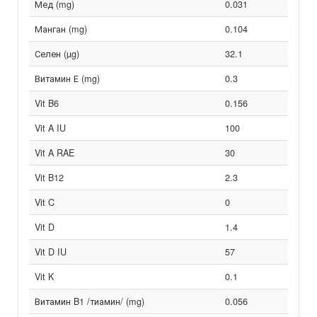
Мед (mg)
0.031
Манган (mg)
0.104
Селен (µg)
32.1
Витамин Е (mg)
0.3
Vit B6
0.156
Vit A IU
100
Vit A RAE
30
Vit B12
2.3
Vit C
0
Vit D
1.4
Vit D IU
57
Vit K
0.1
Витамин B1 /тиамин/ (mg)
0.056