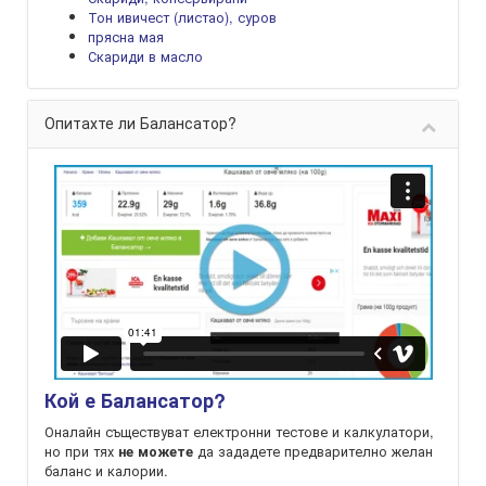
Тон ивичест (листао), суров
прясна мая
Скариди в масло
Опитахте ли Балансатор?
Кой е Балансатор?
Оналайн съществуват електронни тестове и калкулатори,
но при тях
да зададете предварително желан
не можете
баланс и калории.