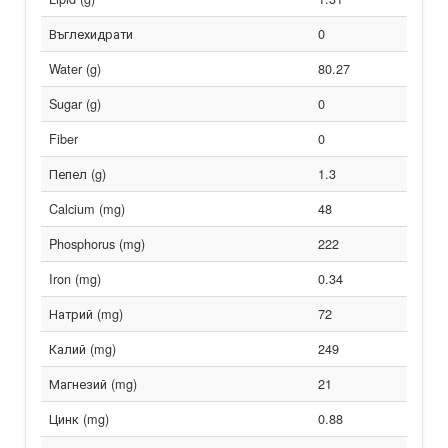
Въглехидрати
0
Water (g)
80.27
Sugar (g)
0
Fiber
0
Пепел (g)
1.3
Calcium (mg)
48
Phosphorus (mg)
222
Iron (mg)
0.34
Натрий (mg)
72
Калий (mg)
249
Магнезий (mg)
21
Цинк (mg)
0.88