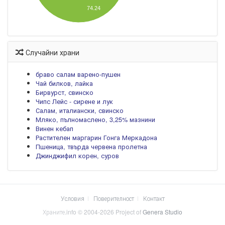
74.24
Случайни храни
браво салам варено-пушен
Чай билков, лайка
Бирвурст, свинско
Чипс Лейс - сирене и лук
Салам, италиански, свинско
Мляко, пълномаслено, 3,25% мазнини
Винен кебап
Растителен маргарин Гонга Меркадона
Пшеница, твърда червена пролетна
Джинджифил корен, суров
Условия
Поверителност
Контакт
Храните.info © 2004-2026 Project of
Genera Studio