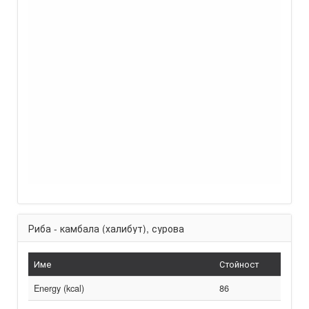
Риба - камбала (халибут), сурова
Име
Стойност
Energy (kcal)
86