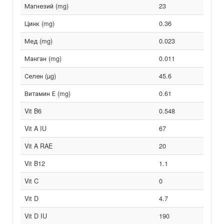
Магнезий (mg)
23
Цинк (mg)
0.36
Мед (mg)
0.023
Манган (mg)
0.011
Селен (µg)
45.6
Витамин Е (mg)
0.61
Vit B6
0.548
Vit A IU
67
Vit A RAE
20
Vit B12
1.1
Vit C
0
Vit D
4.7
Vit D IU
190