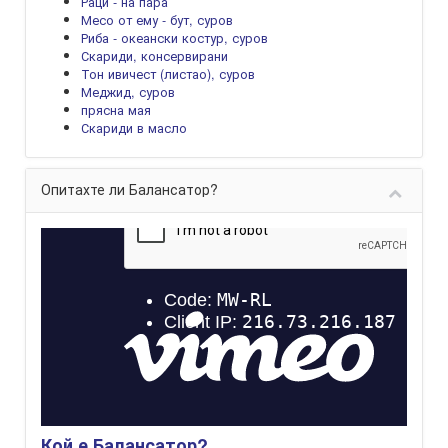
Раци - на пара
Месо от ему - бут, суров
Риба - океански костур, суров
Скариди, консервирани
Тон ивичест (листао), суров
Меджид, суров
прясна мая
Скариди в масло
Опитахте ли Балансатор?
Кой е Балансатор?