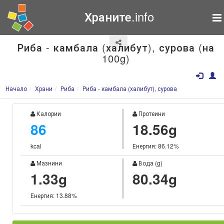
Храните.info
Риба - камбала (халибут), сурова (на
100g)
Начало
Храни
Риба
Риба - камбала (халибут), сурова
Калории
Протеини
86
18.56g
kcal
Енергия: 86.12%
Мазнини
Вода (g)
1.33g
80.34g
Енергия: 13.88%