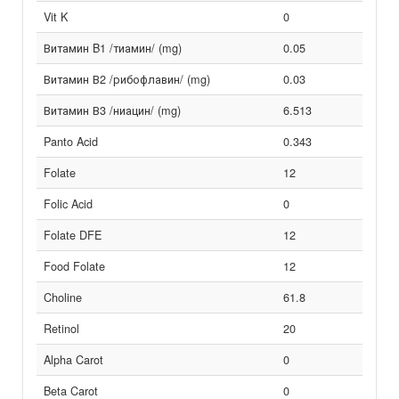
Vit K
0
Витамин B1 /тиамин/ (mg)
0.05
Витамин В2 /рибофлавин/ (mg)
0.03
Витамин В3 /ниацин/ (mg)
6.513
Panto Acid
0.343
Folate
12
Folic Acid
0
Folate DFE
12
Food Folate
12
Choline
61.8
Retinol
20
Alpha Carot
0
Beta Carot
0