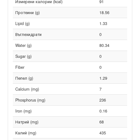
Измерени калории (kcal)
91
Протеини (g)
18.56
Lipid (g)
1.33
Въглехидрати
0
Water (g)
80.34
Sugar (g)
0
Fiber
0
Пепел (g)
1.29
Calcium (mg)
7
Phosphorus (mg)
236
Iron (mg)
0.16
Натрий (mg)
68
Калий (mg)
435