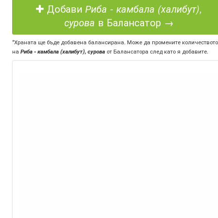
Добави
Риба - камбала (халибут),
сурова
в Балансатор →
*Храната ще бъде добавена балансирана. Може да промените количеството
на
Риба - камбала (халибут), сурова
от Балансатора след като я добавите.