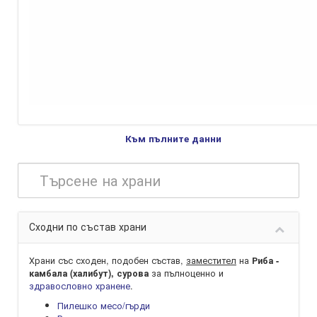
Към пълните данни
Сходни по състав храни
Храни със сходен, подобен състав,
заместител
на
Риба -
за пълноценно и
камбала (халибут), сурова
здравословно хранене
.
Пилешко месо/гърди