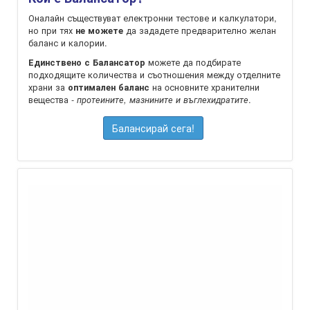
Оналайн съществуват електронни тестове и калкулатори,
но при тях
да зададете предварително желан
не можете
баланс и калории.
можете да подбирате
Единствено с Балансатор
подходящите количества и съотношения между отделните
храни за
на oсновните хранителни
оптимален баланс
вещества -
.
протеините, мазнините и въглехидратите
Балансирай сега!