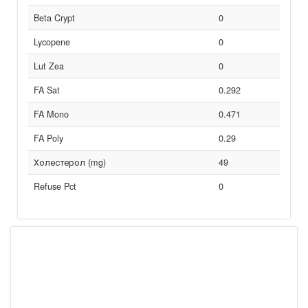
Beta Crypt
0
Lycopene
0
Lut Zea
0
FA Sat
0.292
FA Mono
0.471
FA Poly
0.29
Холестерол (mg)
49
Refuse Pct
0