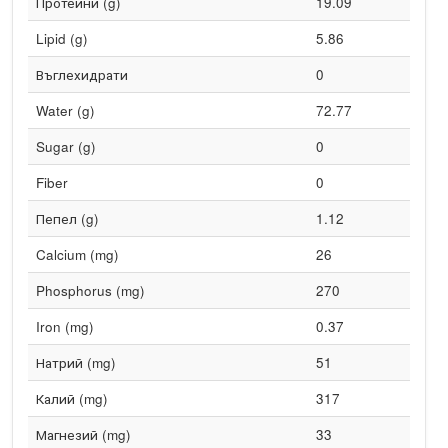
Протеини (g)
19.09
Lipid (g)
5.86
Въглехидрати
0
Water (g)
72.77
Sugar (g)
0
Fiber
0
Пепел (g)
1.12
Calcium (mg)
26
Phosphorus (mg)
270
Iron (mg)
0.37
Натрий (mg)
51
Калий (mg)
317
Магнезий (mg)
33