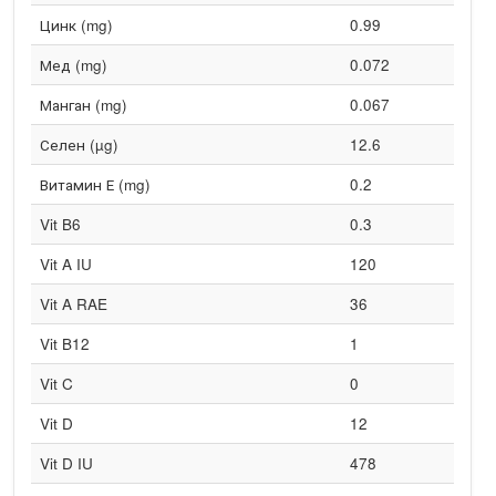
Цинк (mg)
0.99
Мед (mg)
0.072
Манган (mg)
0.067
Селен (µg)
12.6
Витамин Е (mg)
0.2
Vit B6
0.3
Vit A IU
120
Vit A RAE
36
Vit B12
1
Vit C
0
Vit D
12
Vit D IU
478