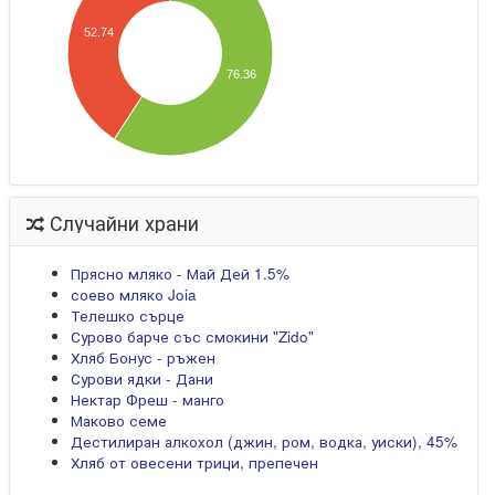
52.74
76.36
Случайни храни
Прясно мляко - Май Дей 1.5%
соево мляко Joia
Телешко сърце
Сурово барче със смокини "Zido"
Хляб Бонус - ръжен
Сурови ядки - Дани
Нектар Фреш - манго
Маково семе
Дестилиран алкохол (джин, ром, водка, уиски), 45%
Хляб от овесени трици, препечен