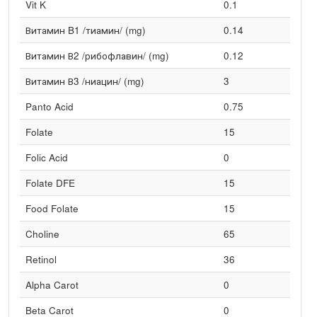
Vit K
0.1
Витамин B1 /тиамин/ (mg)
0.14
Витамин В2 /рибофлавин/ (mg)
0.12
Витамин В3 /ниацин/ (mg)
3
Panto Acid
0.75
Folate
15
Folic Acid
0
Folate DFE
15
Food Folate
15
Choline
65
Retinol
36
Alpha Carot
0
Beta Carot
0