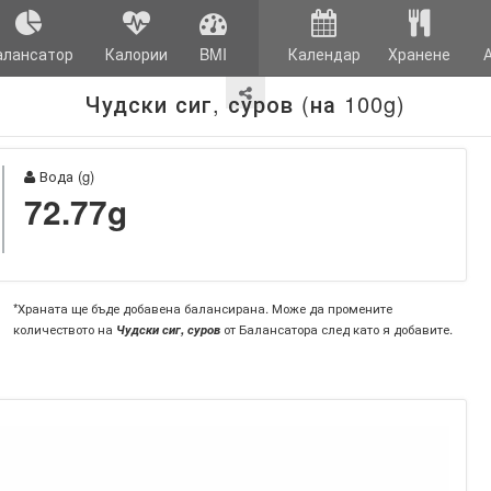
алансатор
Калории
BMI
Календар
Хранене
Чудски сиг, суров (на 100g)
Вода (g)
72.77g
*Храната ще бъде добавена балансирана. Може да промените
количеството на
Чудски сиг, суров
от Балансатора след като я добавите.