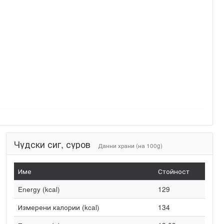
Чудски сиг, суров
Данни храни (на 100g)
Име
Стойност
Energy (kcal)
129
Измерени калории (kcal)
134