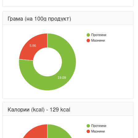
Грама (на 100g продукт)
Протеини
Мазнини
5.86
19.09
Калории (kcal) - 129 kcal
Протеини
Мазнини