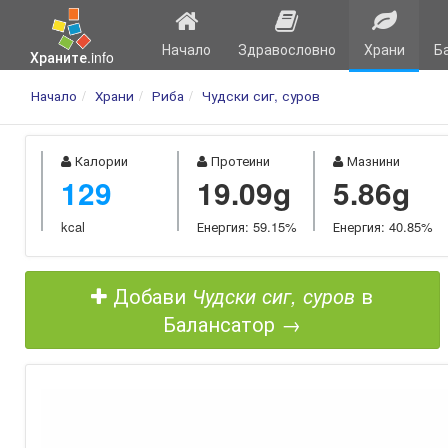
Начало
Здравословно
Храни
Б
Храните.info
Начало
Храни
Риба
Чудски сиг, суров
Калории
Протеини
Мазнини
129
19.09g
5.86g
kcal
Енергия: 59.15%
Енергия: 40.85%
Добави
Чудски сиг, суров
в
Балансатор →