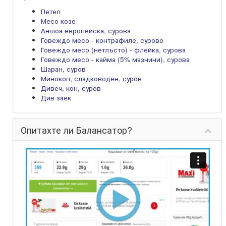
Петел
Месо козе
Аншоа европейска, сурова
Говеждо месо - контрафиле, сурово
Говеждо месо (нетлъсто) - флейка, сурова
Говеждо месо - кайма (5% мазнини), сурова
Шаран, суров
Минокоп, сладководен, суров
Дивеч, кон, суров
Див заек
Опитахте ли Балансатор?