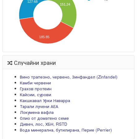
127.68
151.24
185.85
Случайни храни
Вино трапезно, червено, Зинфандел (Zinfandel)
Камби червени
Грахов протеин
Кайсии, сурови
Какшкавал Урки Наварра
Тарали лучени АЕА
Локумена вафла
Олио от доматено семе
Дивеч, лос, ХБН, RSTD
Вода минерална, бутилирана, Перие (Perrier)