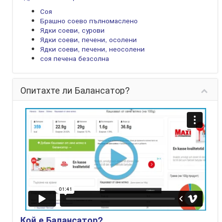
Соя
Брашно соево пълномаслено
Ядки соеви, сурови
Ядки соеви, печени, осолени
Ядки соеви, печени, неосолени
соя печена безсолна
Опитахте ли Балансатор?
Кой е Балансатор?