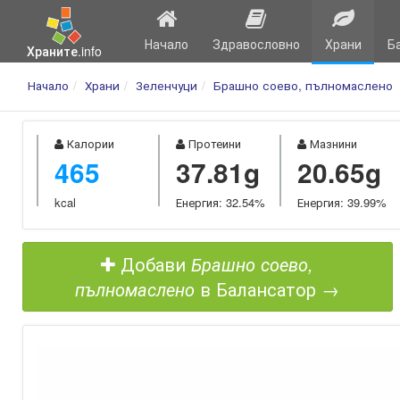
Начало
Здравословно
Храни
Б
Храните.info
Начало
Храни
Зеленчуци
Брашно соево, пълномаслено
Калории
Протеини
Мазнини
465
37.81g
20.65g
kcal
Енергия: 32.54%
Енергия: 39.99%
Добави
Брашно соево,
пълномаслено
в Балансатор →