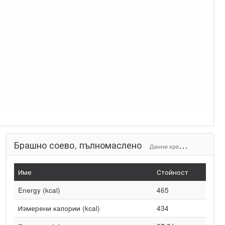
Брашно соево, пълномаслено
Данни храни (на 100g)
Име
Стойност
Energy (kcal)
465
Измерени калории (kcal)
434