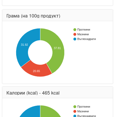
Грама (на 100g продукт)
Протеини
Мазнини
Въглехидрати
31.92
37.81
20.65
Калории (kcal) - 465 kcal
Протеини
Мазнини
Въглехидрати