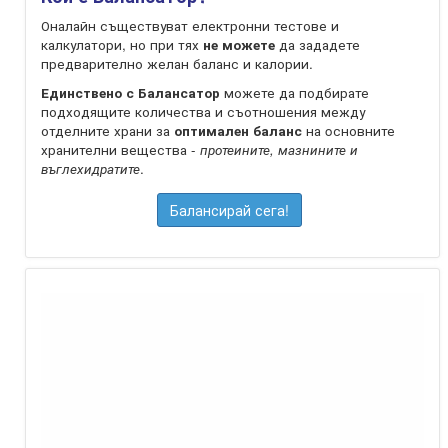
Оналайн съществуват електронни тестове и
калкулатори, но при тях
не можете
да зададете
предварително желан баланс и калории.
Единствено с Балансатор
можете да подбирате
подходящите количества и съотношения между
отделните храни за
оптимален баланс
на oсновните
хранителни вещества -
протеините, мазнините и
въглехидратите
.
Балансирай сега!