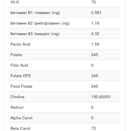
Vit K
70
Витамин B1 /тиамин/ (mg)
0.581
Витамин В2 /рибофлавин/ (mg)
1.16
Витамин В3 /ниацин/ (mg)
4.32
Panto Acid
1.59
Folate
345
Folic Acid
0
Folate DFE
345
Food Folate
345
Choline
190.60001
Retinol
0
Alpha Carot
0
Beta Carot
72