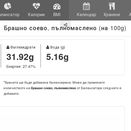
алансатор
Калории
BMI
Календар
Хранене
Брашно соево, пълномаслено (на 100g)
Въглехидрати
Вода (g)
31.92g
5.16g
Енергия: 27.47%
*Храната ще бъде добавена балансирана. Може да промените
количеството на
Брашно соево, пълномаслено
от Балансатора след като я
добавите.