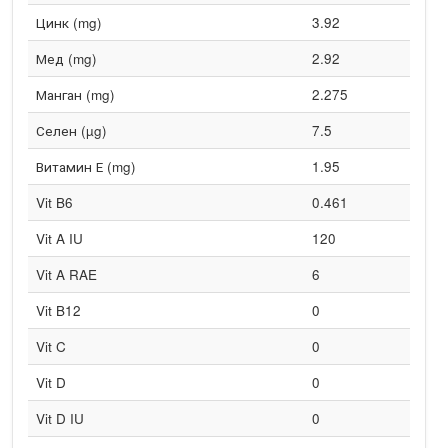
Цинк (mg)
3.92
Мед (mg)
2.92
Манган (mg)
2.275
Селен (µg)
7.5
Витамин Е (mg)
1.95
Vit B6
0.461
Vit A IU
120
Vit A RAE
6
Vit B12
0
Vit C
0
Vit D
0
Vit D IU
0