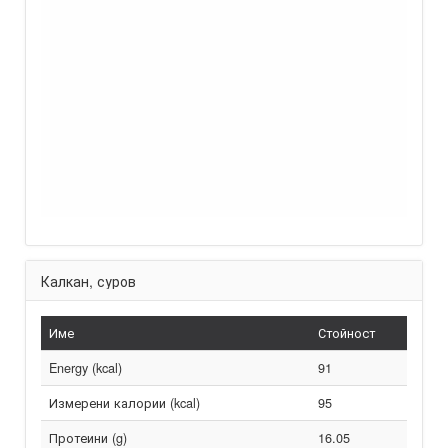
Калкан, суров
Име
Стойност
Energy (kcal)
91
Измерени калории (kcal)
95
Протеини (g)
16.05