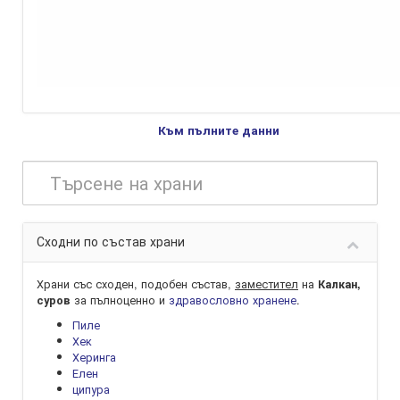
Към пълните данни
Сходни по състав храни
Храни със сходен, подобен състав,
заместител
на
Калкан,
за пълноценно и
здравословно хранене
.
суров
Пиле
Хек
Херинга
Елен
ципура