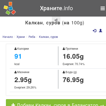
Храните.info
Калкан, суров (на 100g)
Начало
Храни
Риба
Калкан, суров
Калории
Протеини
91
16.05g
kcal
Енергия: 70.74%
Мазнини
Вода (g)
2.95g
76.95g
Енергия: 29.26%
Добави
Калкан, суров
в Балансатор →