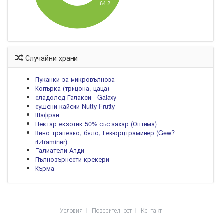
64.2
Случайни храни
Пуканки за микровълнова
Копърка (трицона, цаца)
сладолед Галакси - Galaxy
сушени кайсии Nutty Frutty
Шафран
Нектар екзотик 50% със захар (Оптима)
Вино трапезно, бяло, Гевюрцтраминер (Gew?
rtztraminer)
Талиатели Алди
Пълнозърнести крекери
Кърма
Условия
Поверителност
Контакт