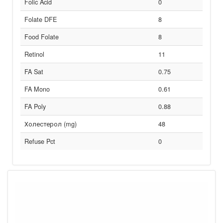
Folic Acid
0
Folate DFE
8
Food Folate
8
Retinol
11
FA Sat
0.75
FA Mono
0.61
FA Poly
0.88
Холестерол (mg)
48
Refuse Pct
0