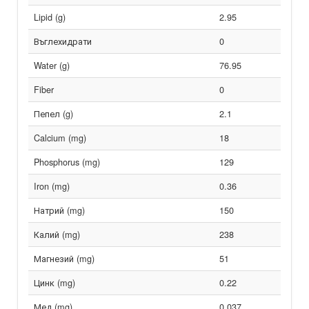
Lipid (g)
2.95
Въглехидрати
0
Water (g)
76.95
Fiber
0
Пепел (g)
2.1
Calcium (mg)
18
Phosphorus (mg)
129
Iron (mg)
0.36
Натрий (mg)
150
Калий (mg)
238
Магнезий (mg)
51
Цинк (mg)
0.22
Мед (mg)
0.037