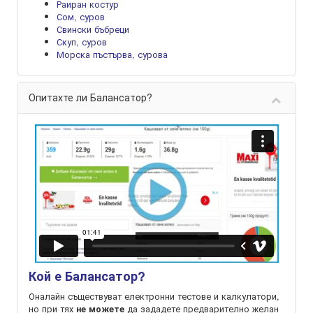
Раиран костур
Сом, суров
Свински бъбреци
Скуп, суров
Морска пъстърва, сурова
Опитахте ли Балансатор?
Кой е Балансатор?
Оналайн съществуват електронни тестове и калкулатори,
но при тях
да зададете предварително желан
не можете