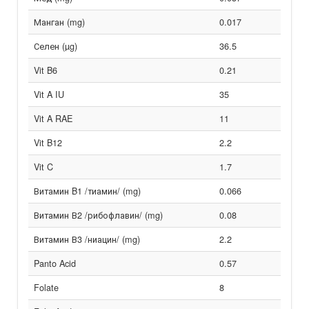
Манган (mg)
0.017
Селен (µg)
36.5
Vit B6
0.21
Vit A IU
35
Vit A RAE
11
Vit B12
2.2
Vit C
1.7
Витамин B1 /тиамин/ (mg)
0.066
Витамин В2 /рибофлавин/ (mg)
0.08
Витамин В3 /ниацин/ (mg)
2.2
Panto Acid
0.57
Folate
8