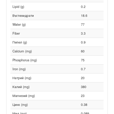
Lipid (g)
0.2
Въглехидрати
18.6
Water (g)
77
Fiber
3.3
Пепел (g)
0.9
Calcium (mg)
60
Phosphorus (mg)
75
Iron (mg)
0.7
Натрий (mg)
20
Калий (mg)
380
Магнезий (mg)
23
Цинк (mg)
0.38
Мед (mg)
0.089