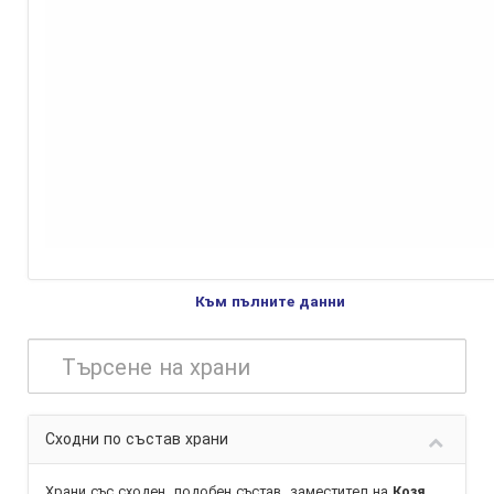
Към пълните данни
Сходни по състав храни
Храни със сходен, подобен състав,
заместител
на
Козя