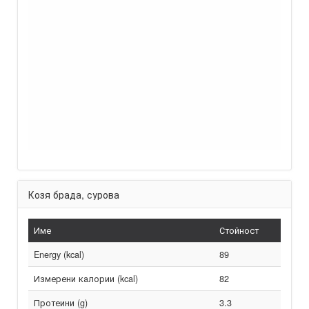
Козя брада, сурова
Име
Стойност
Energy (kcal)
89
Измерени калории (kcal)
82
Протеини (g)
3.3