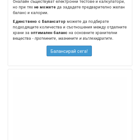
Оналайн съществуват електронни тестове и калкулатори,
но при тях
да зададете предварително желан
не можете
баланс и калории.
можете да подбирате
Единствено с Балансатор
подходящите количества и съотношения между отделните
храни за
на oсновните хранителни
оптимален баланс
вещества -
.
протеините, мазнините и въглехидратите
Балансирай сега!