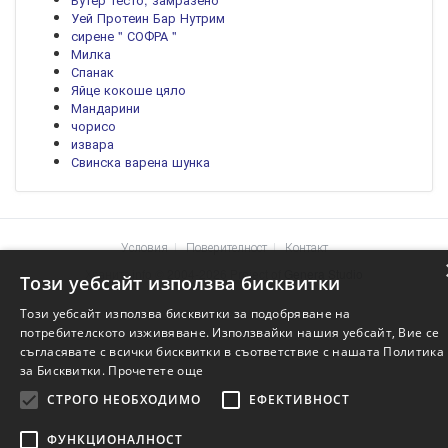
Уей Протеин Бар Нутрим
сирене " СОФРА "
Милка
Спанак
Яйце кокоше цяло
Мандарини
чорисо
извара
Свинска варена шунка
Условия
Поверителност
Контакт
Храните.info © 2004-2026 Project of
Genera Studio
Този уебсайт използва бисквитки
Този уебсайт използва бисквитки за подобряване на
потребителското изживяване. Използвайки нашия уебсайт, Вие се
съгласявате с всички бисквитки в съответствие с нашата Политика
за Бисквитки.
Прочетете още
СТРОГО НЕОБХОДИМО
ЕФЕКТИВНОСТ
ФУНКЦИОНАЛНОСТ