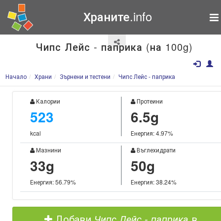
Храните.info
Чипс Лейс - паприка (на 100g)
Начало
Храни
Зърнени и тестени
Чипс Лейс - паприка
Калории
Протеини
523
6.5g
kcal
Енергия: 4.97%
Мазнини
Въглехидрати
33g
50g
Енергия: 56.79%
Енергия: 38.24%
Добави
Чипс Лейс - паприка
в