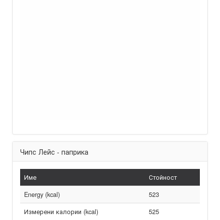
Чипс Лейс - паприка
Име
Стойност
Energy (kcal)
523
Измерени калории (kcal)
525