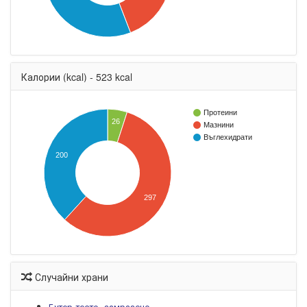
Калории (kcal) - 523 kcal
Протеини
26
Мазнини
Въглехидрати
200
297
Случайни храни
Бутер тесто, замразено