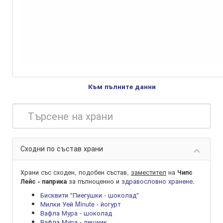
Към пълните данни
Сходни по състав храни
Храни със сходен, подобен състав,
заместител
на
Чипс
за пълноценно и
здравословно хранене
.
Лейс - паприка
Бисквити "Пиегушки - шоколад"
Милки Уей Minute - йогурт
Вафла Мура - шоколад
Вафла Мура - лешник