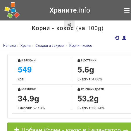
Храните.info
Корни - кокос (на 100g)
Начало
Храни
Сладки и закуски
Корни - кокос
Калории
Протеини
549
5.6g
kcal
Енергия: 4.08%
Мазнини
Въглехидрати
34.9g
53.2g
Енергия: 57.18%
Енергия: 38.74%
Добави
Корни - кокос
в Балансатор →