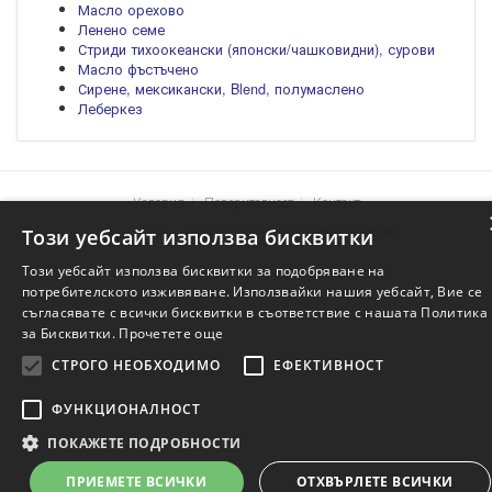
Масло орехово
Ленено семе
Стриди тихоокеански (японски/чашковидни), сурови
Масло фъстъчено
Сирене, мексикански, Blend, полумаслено
Леберкез
Условия
Поверителност
Контакт
Храните.info © 2004-2026 Project of
Genera Studio
Този уебсайт използва бисквитки
Този уебсайт използва бисквитки за подобряване на
потребителското изживяване. Използвайки нашия уебсайт, Вие се
съгласявате с всички бисквитки в съответствие с нашата Политика
за Бисквитки.
Прочетете още
СТРОГО НЕОБХОДИМО
ЕФЕКТИВНОСТ
ФУНКЦИОНАЛНОСТ
ПОКАЖЕТЕ ПОДРОБНОСТИ
ПРИЕМЕТЕ ВСИЧКИ
ОТХВЪРЛЕТЕ ВСИЧКИ