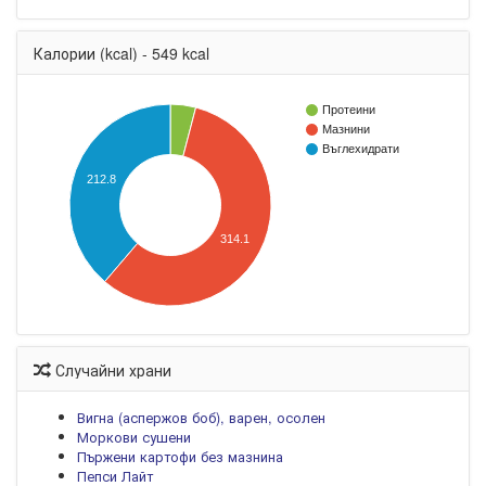
Калории (kcal) - 549 kcal
Протеини
Мазнини
Въглехидрати
212.8
314.1
Случайни храни
Вигна (аспержов боб), варен, осолен
Моркови сушени
Пържени картофи без мазнина
Пепси Лайт