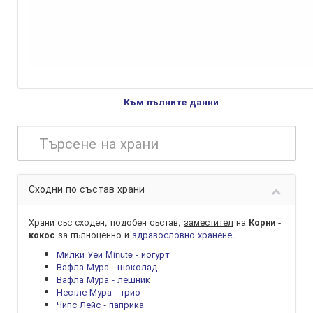
Към пълните данни
Сходни по състав храни
Храни със сходен, подобен състав,
заместител
на
Корни -
за пълноценно и
здравословно хранене
.
кокос
Милки Уей Minute - йогурт
Вафла Мура - шоколад
Вафла Мура - лешник
Нестле Мура - трио
Чипс Лейс - паприка