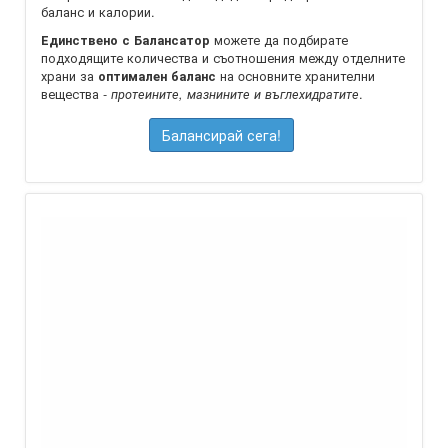
баланс и калории.
можете да подбирате
Единствено с Балансатор
подходящите количества и съотношения между отделните
храни за
на oсновните хранителни
оптимален баланс
вещества -
.
протеините, мазнините и въглехидратите
Балансирай сега!