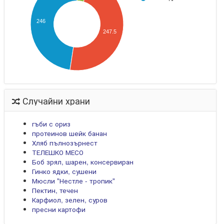
246
247.5
Случайни храни
гъби с ориз
протеинов шейк банан
Хляб пълнозърнест
ТЕЛЕШКО МЕСО
Боб зрял, шарен, консервиран
Гинко ядки, сушени
Мюсли "Нестле - тропик"
Пектин, течен
Карфиол, зелен, суров
пресни картофи