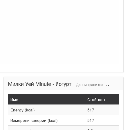
Милки Уей Minute - йогурт
Данни храни (на 100g)
Име
Стойност
Energy (kcal)
517
Измерени калории (kcal)
517