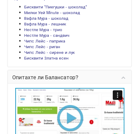
Бисквити "Пиегушки - шоколад"
Милки Уей Minute - шоколад
Вафла Мура - шоколад
Вафла Мура - лешник
Нестле Мура - трио
Нестле Мура - сандвич
Чипс Лейс - паприка
Чипс Лейс - риган
Чипс Лейс - сирене и лук
Бисквити Златна есен
Опитахте ли Балансатор?