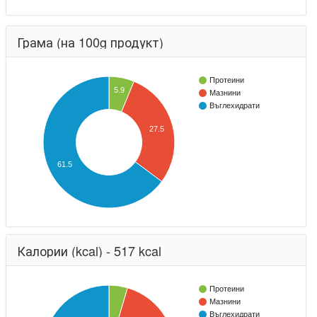
Грама (на 100g продукт)
Протеини
5.9
Мазнини
Въглехидрати
27.5
61.5
Калории (kcal) - 517 kcal
Протеини
Мазнини
Въглехидрати