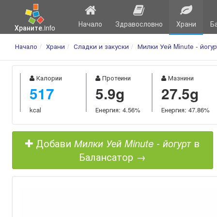
Начало
Здравословно
Храни
Б
Храните.info
Начало
Храни
Сладки и закуски
Милки Уей Minute - йогур
Калории
Протеини
Мазнини
517
5.9g
27.5g
kcal
Енергия: 4.56%
Енергия: 47.86%
Добави
Милки Уей Minute - йогурт
в
Балансатор →