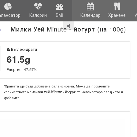
алансатор
Калории
BMI
Календар
Хранене
Милки Уей Minute - йогурт (на 100g)
т
Въглехидрати
61.5g
Енергия: 47.57%
*Храната ще бъде добавена балансирана. Може да промените
количеството на
Милки Уей Minute - йогурт
от Балансатора след като я
добавите.