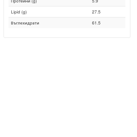
Протеини (g)
5.9
Lipid (g)
27.5
Въглехидрати
61.5