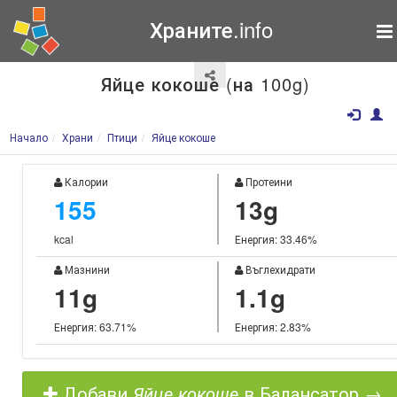
Храните.info
Яйце кокоше (на 100g)
Начало
Храни
Птици
Яйце кокоше
Калории
Протеини
155
13g
kcal
Енергия: 33.46%
Мазнини
Въглехидрати
11g
1.1g
Енергия: 63.71%
Енергия: 2.83%
Добави
Яйце кокоше
в Балансатор →