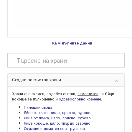
Към пълните данни
Сходни по състав храни
Храни със сходен, подобен състав,
заместител
на
Яйце
за пълноценно и
здравословно хранене
.
кокоше
Пилешки сърца
Яйце от гъска, цяло, прясно, сурово
Яйце от пуйка, цяло, прясно, сурово
Яйце кокоше, цяло, твърдо сварено
Скумрия в доматен сос - русалка