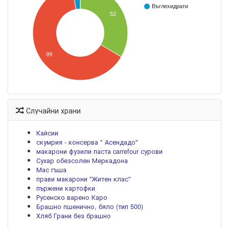
Въглехидрати
52
99
Случайни храни
Кайсии
скумрия - консерва " Асендадо"
макарони фузили паста carrefour сурови
Сухар обезсолен Меркадона
Мас гъша
прави макарони "Житен клас"
пържени картофки
Русенско варено Каро
Брашно пшенично, бяло (тип 500)
Хляб Грани без брашно