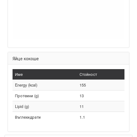
Яйце кокоше
Име
Стойност
Energy (kcal)
155
Протеини (g)
13
Lipid (g)
11
Въглехидрати
1.1