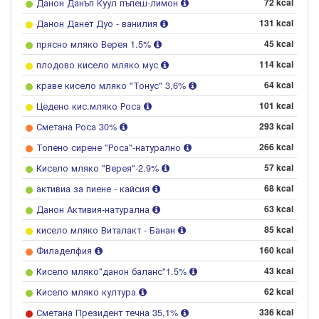
Данон Данъп Куул пъпеш-лимон
72 kcal
Данон Данет Дуо - ванилия
131 kcal
прясно мляко Верея 1.5%
45 kcal
плодово кисело мляко мус
114 kcal
краве кисело мляко "Тонус" 3,6%
64 kcal
Цедено кис.мляко Роса
101 kcal
Сметана Роса 30%
293 kcal
Топено сирене "Роса"-натурално
266 kcal
Кисело мляко "Верея"-2.9%
57 kcal
активиа за пиене - кайсия
68 kcal
Данон Активия-натурална
63 kcal
кисело мляко Виталакт - Банан
85 kcal
Филаделфия
160 kcal
Кисело мляко"данон баланс"1.5%
43 kcal
Кисело мляко култура
62 kcal
Сметана Президент течна 35,1%
336 kcal