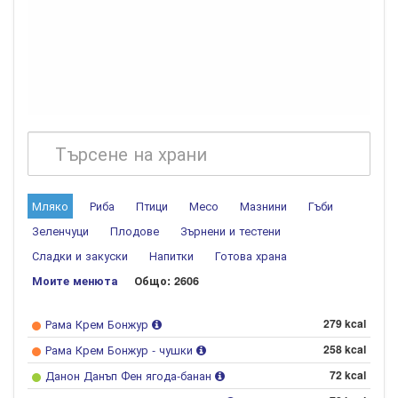
Мляко
Риба
Птици
Месо
Мазнини
Гъби
Зеленчуци
Плодове
Зърнени и тестени
Сладки и закуски
Напитки
Готова храна
Моите менюта
Общо: 2606
Рама Крем Бонжур
279 kcal
Рама Крем Бонжур - чушки
258 kcal
Данон Данъп Фен ягода-банан
72 kcal