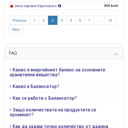
овче сирене Карловско
304 kcal
Previous
1
2
3
4
5
6
7
...
13
Next
FAQ
Какво е енергийният баланс на основните
хранителни вещества?
Какво е Балансатор?
Как се работи с Балансатор?
Защо количествата на продуктите се
променят?
Как да задам точно количество от дадена