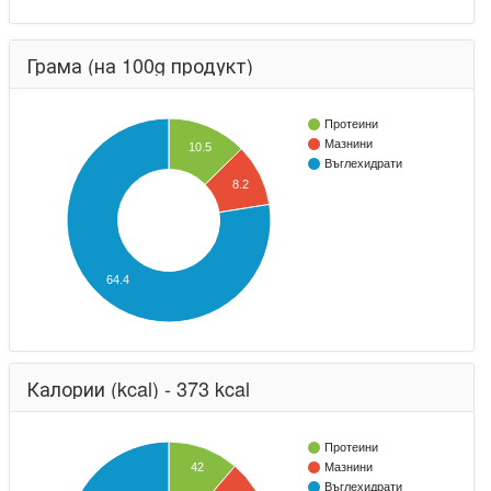
Грама (на 100g продукт)
Протеини
Мазнини
10.5
Въглехидрати
8.2
64.4
Калории (kcal) - 373 kcal
Протеини
42
Мазнини
Въглехидрати