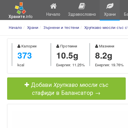
Начало
Здравословно
Храни
Б
Храните.info
Начало
Храни
Зърнени и тестени
Хрупкаво мюсли със 
Калории
Протеини
Мазнини
373
10.5g
8.2g
kcal
Енергия: 11.25%
Енергия: 19.76%
Добави
Хрупкаво мюсли със
стафиди
в Балансатор →