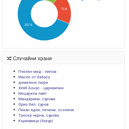
73.8
257.6
Случайни храни
Пчелен мед - липов
Масло от бабасу
доматено пюре
Хляб Бонус - царевичен
Моцарела лайт
Мандарини, сурови
Ориз бял, суров
Пекан ядки, печени, осолени
Треска черна, сурова
Кървавица (бахур)