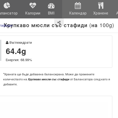
алансатор
Калории
BMI
Календар
Хранене
Хрупкаво мюсли със стафиди (на 100g)
стафиди
Въглехидрати
64.4g
Енергия: 68.99%
*Храната ще бъде добавена балансирана. Може да промените
количеството на
Хрупкаво мюсли със стафиди
от Балансатора след като я
добавите.