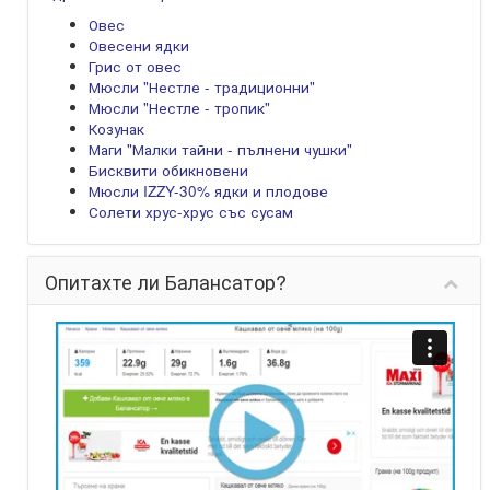
Овес
Овесени ядки
Грис от овес
Мюсли "Нестле - традиционни"
Мюсли "Нестле - тропик"
Козунак
Маги "Малки тайни - пълнени чушки"
Бисквити обикновени
Мюсли IZZY-30% ядки и плодове
Солети хрус-хрус със сусам
Опитахте ли Балансатор?