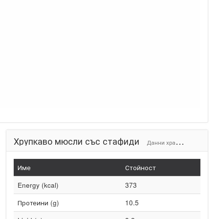
Хрупкаво мюсли със стафиди
Данни храни (на 100g)
Име
Стойност
Energy (kcal)
373
Протеини (g)
10.5