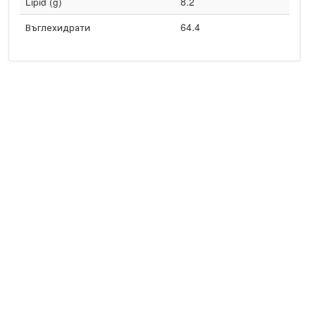
Lipid (g)
8.2
Въглехидрати
64.4