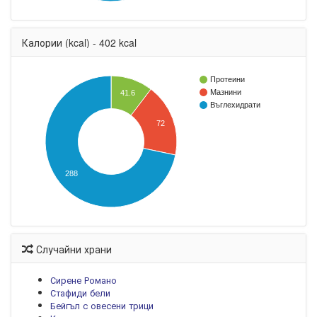
Калории (kcal) - 402 kcal
Протеини
Мазнини
41.6
Въглехидрати
72
288
Случайни храни
Сирене Романо
Стафиди бели
Бейгъл с овесени трици