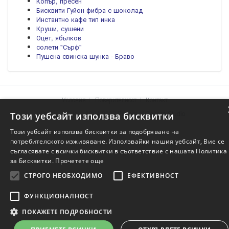
Копър, пресен
Бисквити Гуйон фибра с шоколад
Инстантно кафе тип инка
Круши, сушени
Оцет, ябълков
солети "Сърф"
Пушена свинска шунка - Браво
Условия
Поверителност
Контакт
Храните.info © 2004-2026 Project of
Genera Studio
Този уебсайт използва бисквитки
Този уебсайт използва бисквитки за подобряване на
потребителското изживяване. Използвайки нашия уебсайт, Вие се
съгласявате с всички бисквитки в съответствие с нашата Политика
за Бисквитки.
Прочетете още
СТРОГО НЕОБХОДИМО
ЕФЕКТИВНОСТ
ФУНКЦИОНАЛНОСТ
ПОКАЖЕТЕ ПОДРОБНОСТИ