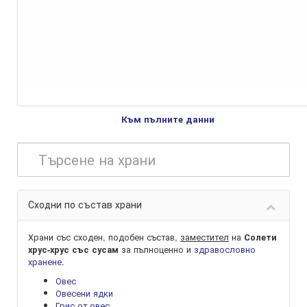
Към пълните данни
Сходни по състав храни
Храни със сходен, подобен състав,
заместител
на
Солети
за пълноценно и
здравословно
хрус-хрус със сусам
хранене
.
Овес
Овесени ядки
Грис от овес