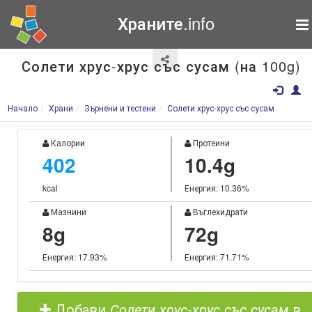
Храните.info
Солети хрус-хрус със сусам (на 100g)
Начало
Храни
Зърнени и тестени
Солети хрус-хрус със сусам
Калории
Протеини
402
10.4g
kcal
Енергия: 10.36%
Мазнини
Въглехидрати
8g
72g
Енергия: 17.93%
Енергия: 71.71%
Добави
Солети хрус-хрус със сусам
в