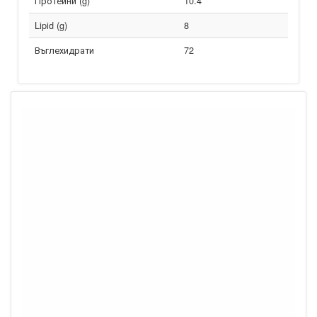
Протеини (g)
10.4
Lipid (g)
8
Въглехидрати
72