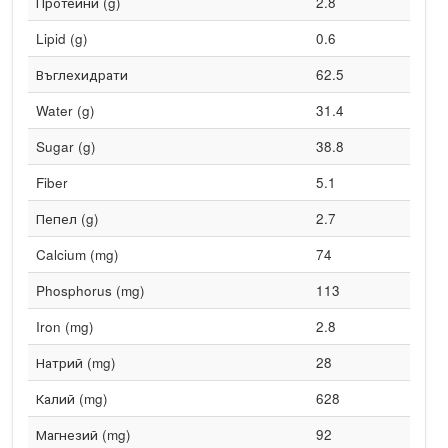
Протеини (g)
2.8
Lipid (g)
0.6
Въглехидрати
62.5
Water (g)
31.4
Sugar (g)
38.8
Fiber
5.1
Пепел (g)
2.7
Calcium (mg)
74
Phosphorus (mg)
113
Iron (mg)
2.8
Натрий (mg)
28
Калий (mg)
628
Магнезий (mg)
92