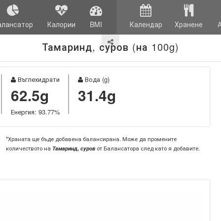
алансатор
Калории
BMI
Календар
Хранене
Тамаринд, суров (на 100g)
Въглехидрати
Вода (g)
62.5g
31.4g
Енергия: 93.77%
*Храната ще бъде добавена балансирана. Може да промените
количеството на
Тамаринд, суров
от Балансатора след като я добавите.