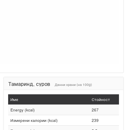
Тамаринд, суров
Данни храни (на 100g)
Име
Стойност
Energy (kcal)
267
Измерени калории (kcal)
239