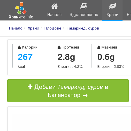
Начало
Здравословно
Храни
Б
Храните.info
Начало
Храни
Плодове
Тамаринд, суров
Калории
Протеини
Мазнини
267
2.8g
0.6g
kcal
Енергия: 4.2%
Енергия: 2.03%
Добави
Тамаринд, суров
в
Балансатор →