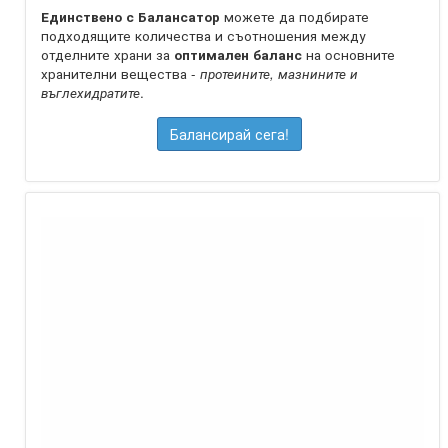
Единствено с Балансатор
можете да подбирате
подходящите количества и съотношения между
отделните храни за
оптимален баланс
на oсновните
хранителни вещества -
протеините, мазнините и
въглехидратите
.
Балансирай сега!