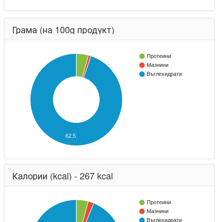
Грама (на 100g продукт)
Протеини
Мазнини
Въглехидрати
62.5
Калории (kcal) - 267 kcal
Протеини
Мазнини
Въглехидрати