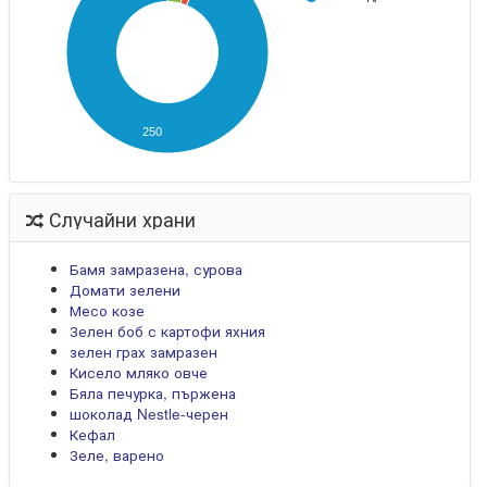
250
Случайни храни
Бамя замразена, сурова
Домати зелени
Месо козе
Зелен боб с картофи яхния
зелен грах замразен
Кисело мляко овче
Бяла печурка, пържена
шоколад Nestle-черен
Кефал
Зеле, варено