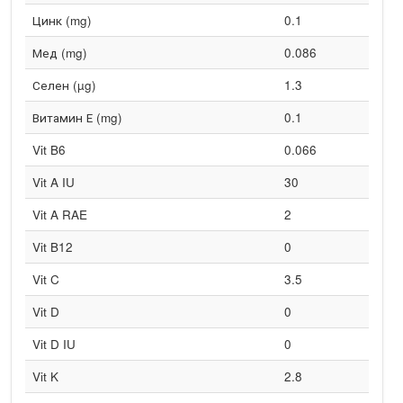
Цинк (mg)
0.1
Мед (mg)
0.086
Селен (µg)
1.3
Витамин Е (mg)
0.1
Vit B6
0.066
Vit A IU
30
Vit A RAE
2
Vit B12
0
Vit C
3.5
Vit D
0
Vit D IU
0
Vit K
2.8