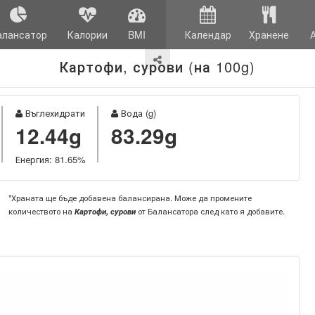
алансатор
Калории
BMI
Календар
Хранене
Картофи, сурови (на 100g)
Въглехидрати
Вода (g)
12.44g
83.29g
Енергия: 81.65%
*Храната ще бъде добавена балансирана. Може да промените
количеството на
Картофи, сурови
от Балансатора след като я добавите.