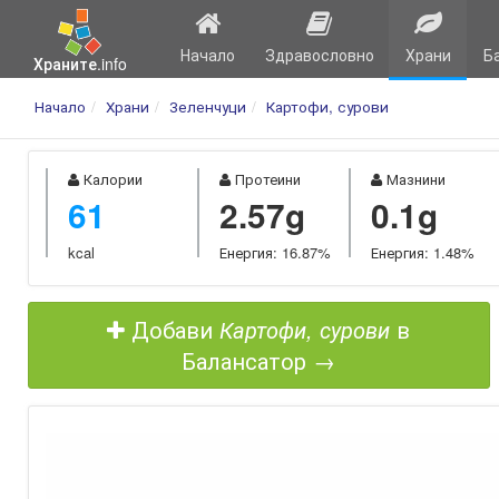
Начало
Здравословно
Храни
Б
Храните.info
Начало
Храни
Зеленчуци
Картофи, сурови
Калории
Протеини
Мазнини
61
2.57g
0.1g
kcal
Енергия: 16.87%
Енергия: 1.48%
Добави
Картофи, сурови
в
Балансатор →