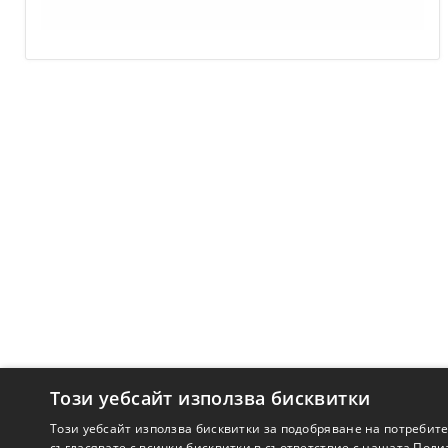
Този уебсайт използва бисквитки
Този уебсайт използва бисквитки за подобряване на потребит
съгласявате с всички бисквитки в съответствие с нашата Поли