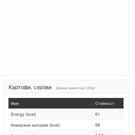
Картофи, сурови
Данни храни (на 100g)
Име
Стойност
Energy (kcal)
61
Измерени калории (kcal)
58