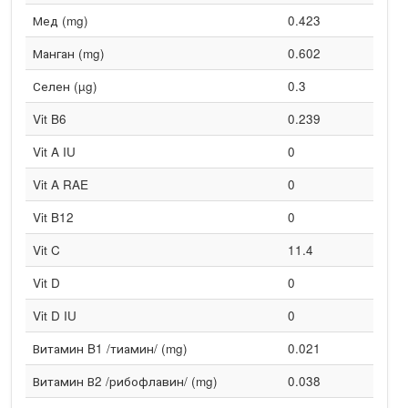
Мед (mg)
0.423
Манган (mg)
0.602
Селен (µg)
0.3
Vit B6
0.239
Vit A IU
0
Vit A RAE
0
Vit B12
0
Vit C
11.4
Vit D
0
Vit D IU
0
Витамин B1 /тиамин/ (mg)
0.021
Витамин В2 /рибофлавин/ (mg)
0.038