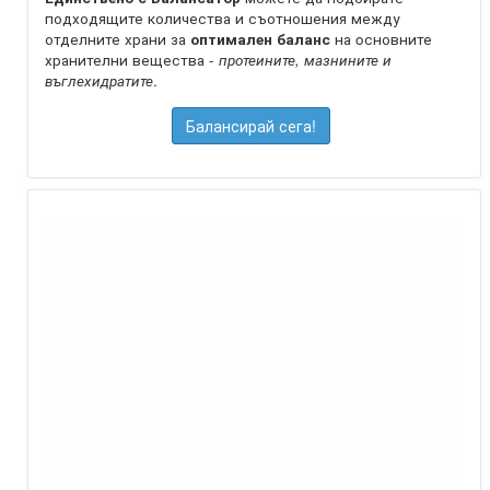
подходящите количества и съотношения между
отделните храни за
оптимален баланс
на oсновните
хранителни вещества -
протеините, мазнините и
въглехидратите
.
Балансирай сега!