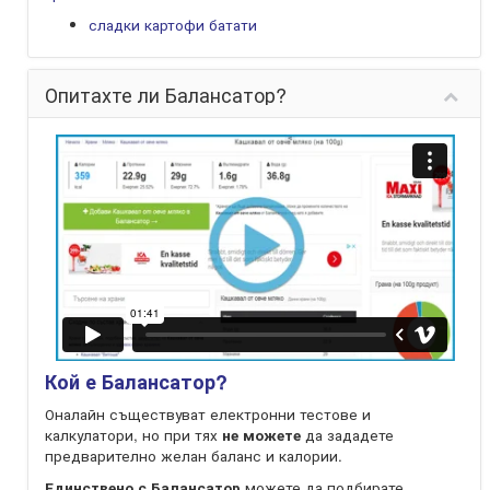
сладки картофи батати
Опитахте ли Балансатор?
Кой е Балансатор?
Оналайн съществуват електронни тестове и
калкулатори, но при тях
не можете
да зададете
предварително желан баланс и калории.
Единствено с Балансатор
можете да подбирате