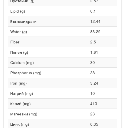
Протеини (g)
2.57
Lipid (g)
0.1
Въглехидрати
12.44
Water (g)
83.29
Fiber
2.5
Пепел (g)
1.61
Calcium (mg)
30
Phosphorus (mg)
38
Iron (mg)
3.24
Натрий (mg)
10
Калий (mg)
413
Магнезий (mg)
23
Цинк (mg)
0.35