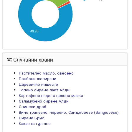
49.76
Случайни храни
Растително масло, овесено
Бонбони желирани
Царевично нишесте
Топено сирене лайт Алди
Картофено пюре с прясно мляко
Саламурено сирене Алди
Свински дроб
Вино трапезно, червено, Санджовезе (Sangiovese)
Сирене Брик
Какао натурално