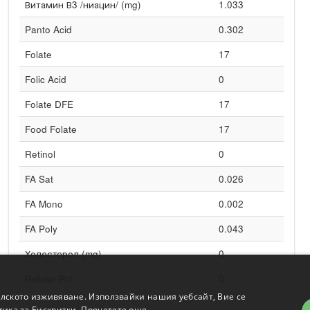
Витамин В3 /ниацин/ (mg)
1.033
Panto Acid
0.302
Folate
17
Folic Acid
0
Folate DFE
17
Food Folate
17
Retinol
0
FA Sat
0.026
FA Mono
0.002
FA Poly
0.043
Холестерол (mg)
0
Refuse Pct
0
елското изживяване. Използвайки нашия уебсайт, Вие се
тика за Бисквитки.
Прочетете още