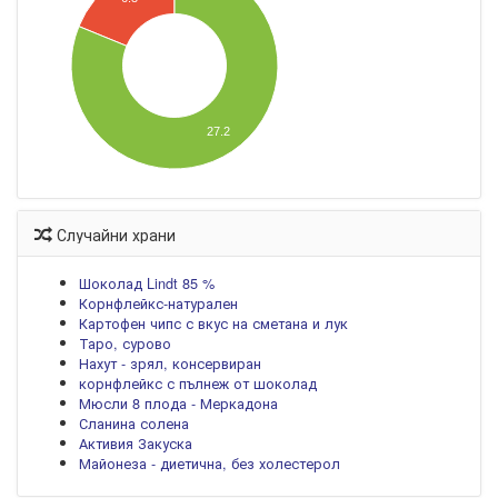
27.2
Случайни храни
Шоколад Lindt 85 %
Корнфлейкс-натурален
Картофен чипс с вкус на сметана и лук
Таро, сурово
Нахут - зрял, консервиран
корнфлейкс с пълнеж от шоколад
Мюсли 8 плода - Меркадона
Сланина солена
Активия Закуска
Майонеза - диетична, без холестерол