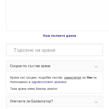
Към пълните данни
Сходни по състав храни
Храни със сходен, подобен състав,
заместител
на
за
Лин
пълноценно и
здравословно хранене
.
Тази храна няма близък аналог.
Опитахте ли Балансатор?