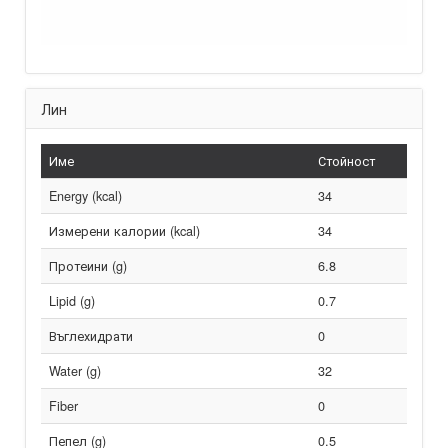
Лин
Име
Стойност
Energy (kcal)
34
Измерени калории (kcal)
34
Протеини (g)
6.8
Lipid (g)
0.7
Въглехидрати
0
Water (g)
32
Fiber
0
Пепел (g)
0.5