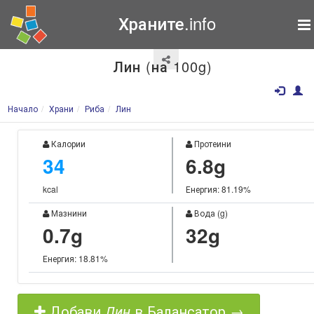
Храните.info
Лин (на 100g)
Начало
Храни
Риба
Лин
Калории
Протеини
34
6.8g
kcal
Енергия: 81.19%
Мазнини
Вода (g)
0.7g
32g
Енергия: 18.81%
Добави
Лин
в Балансатор →