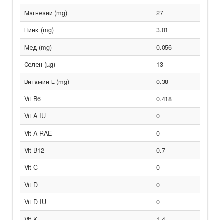
Магнезий (mg)
27
Цинк (mg)
3.01
Мед (mg)
0.056
Селен (µg)
13
Витамин Е (mg)
0.38
Vit B6
0.418
Vit A IU
0
Vit A RAE
0
Vit B12
0.7
Vit C
0
Vit D
0
Vit D IU
0
Vit K
1.4