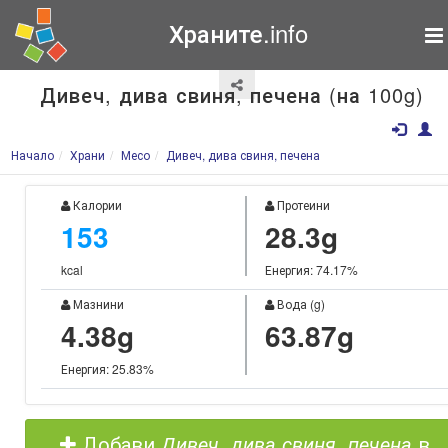
Храните.info
Дивеч, дива свиня, печена (на 100g)
Начало
Храни
Месо
Дивеч, дива свиня, печена
Калории
Протеини
153
28.3g
kcal
Енергия: 74.17%
Мазнини
Вода (g)
4.38g
63.87g
Енергия: 25.83%
Добави
Дивеч, дива свиня, печена
в