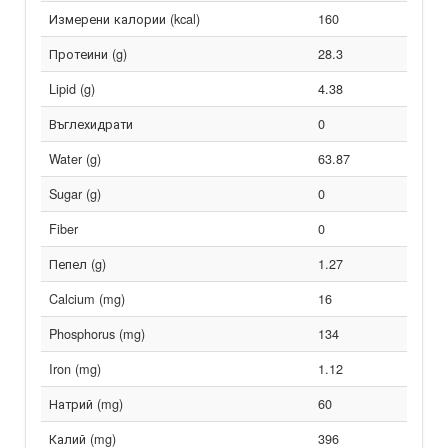
Измерени калории (kcal)
160
Протеини (g)
28.3
Lipid (g)
4.38
Въглехидрати
0
Water (g)
63.87
Sugar (g)
0
Fiber
0
Пепел (g)
1.27
Calcium (mg)
16
Phosphorus (mg)
134
Iron (mg)
1.12
Натрий (mg)
60
Калий (mg)
396