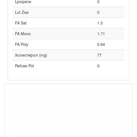
Lycopene
0
Lut Zea
0
FA Sat
1.3
FA Mono
1.71
FA Poly
0.64
Холестерол (mg)
77
Refuse Pct
0