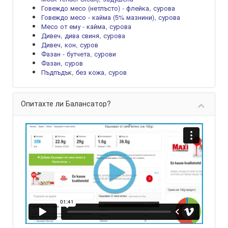
Говеждо месо (нетлъсто) - флейка, сурова
Говеждо месо - кайма (5% мазнини), сурова
Месо от ему - кайма, сурова
Дивеч, дива свиня, сурова
Дивеч, кон, суров
Фазан - бутчета, сурови
Фазан, суров
Пъдпъдък, без кожа, суров
Опитахте ли Балансатор?