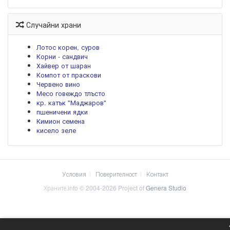
Случайни храни
Лотос корен, суров
Корни - сандвич
Хайвер от шаран
Компот от праскови
Червено вино
Месо говеждо тлъсто
кр. катък "Маджаров"
пшеничени ядки
Кимион семена
кисело зеле
Условия
Поверителност
Контакт
Храните.info © 2004-2026 Project of
Genera Studio