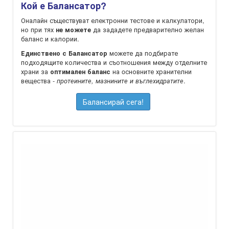
Кой е Балансатор?
Оналайн съществуват електронни тестове и калкулатори,
но при тях
да зададете предварително желан
не можете
баланс и калории.
можете да подбирате
Единствено с Балансатор
подходящите количества и съотношения между отделните
храни за
на oсновните хранителни
оптимален баланс
вещества -
.
протеините, мазнините и въглехидратите
Балансирай сега!