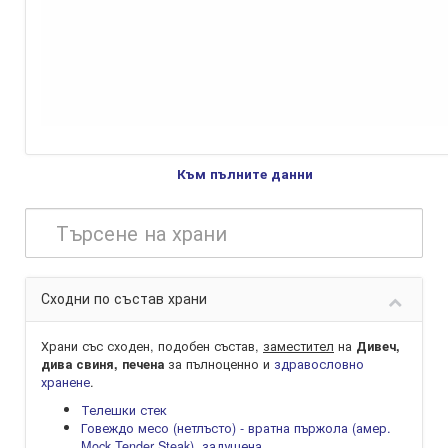
Към пълните данни
Сходни по състав храни
Храни със сходен, подобен състав,
заместител
на
Дивеч,
за пълноценно и
здравословно
дива свиня, печена
хранене
.
Телешки стек
Говеждо месо (нетлъсто) - вратна пържола (амер.
Mock Tender Steak), задушена