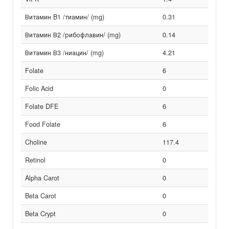
Витамин B1 /тиамин/ (mg)
0.31
Витамин В2 /рибофлавин/ (mg)
0.14
Витамин В3 /ниацин/ (mg)
4.21
Folate
6
Folic Acid
0
Folate DFE
6
Food Folate
6
Choline
117.4
Retinol
0
Alpha Carot
0
Beta Carot
0
Beta Crypt
0