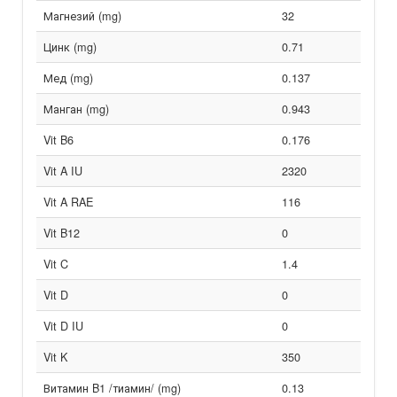
Магнезий (mg)
32
Цинк (mg)
0.71
Мед (mg)
0.137
Манган (mg)
0.943
Vit B6
0.176
Vit A IU
2320
Vit A RAE
116
Vit B12
0
Vit C
1.4
Vit D
0
Vit D IU
0
Vit K
350
Витамин B1 /тиамин/ (mg)
0.13