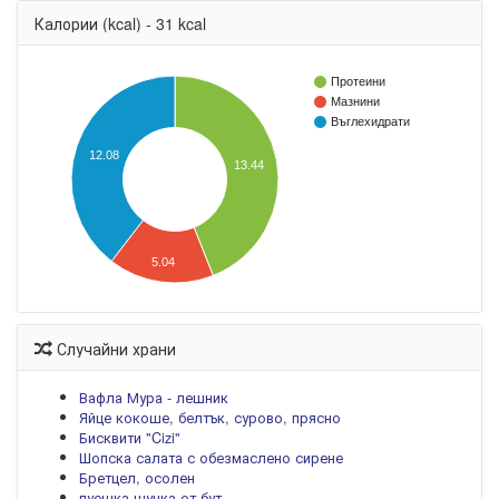
Калории (kcal) - 31 kcal
Протеини
Мазнини
Въглехидрати
12.08
13.44
5.04
Случайни храни
Вафла Мура - лешник
Яйце кокоше, белтък, сурово, прясно
Бисквити "Cizi"
Шопска салата с обезмаслено сирене
Бретцел, осолен
пуешка шунка от бут