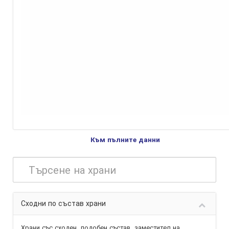
Към пълните данни
Сходни по състав храни
Храни със сходен, подобен състав,
заместител
на