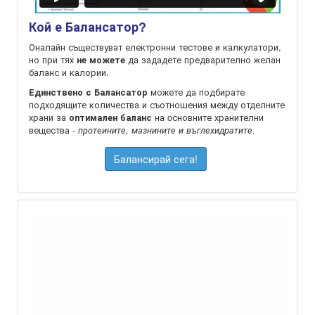
Кой е Балансатор?
Оналайн съществуват електронни тестове и калкулатори,
но при тях
да зададете предварително желан
не можете
баланс и калории.
можете да подбирате
Единствено с Балансатор
подходящите количества и съотношения между отделните
храни за
на oсновните хранителни
оптимален баланс
вещества -
.
протеините, мазнините и въглехидратите
Балансирай сега!