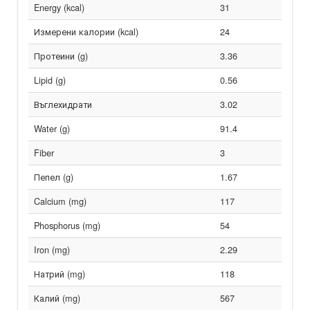
Energy (kcal)
31
Измерени калории (kcal)
24
Протеини (g)
3.36
Lipid (g)
0.56
Въглехидрати
3.02
Water (g)
91.4
Fiber
3
Пепел (g)
1.67
Calcium (mg)
117
Phosphorus (mg)
54
Iron (mg)
2.29
Натрий (mg)
118
Калий (mg)
567