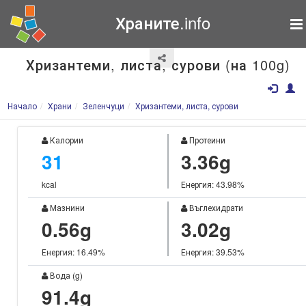
Храните.info
Хризантеми, листа, сурови (на 100g)
Начало
Храни
Зеленчуци
Хризантеми, листа, сурови
Калории
Протеини
31
3.36g
kcal
Енергия: 43.98%
Мазнини
Въглехидрати
0.56g
3.02g
Енергия: 16.49%
Енергия: 39.53%
Вода (g)
91.4g