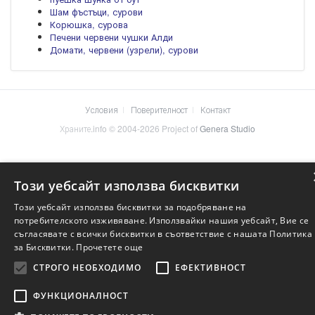
Шам фъстъци, сурови
Корюшка, сурова
Печени червени чушки Алди
Домати, червени (узрели), сурови
Условия
Поверителност
Контакт
Храните.info © 2004-2026 Project of
Genera Studio
Този уебсайт използва бисквитки
Този уебсайт използва бисквитки за подобряване на
потребителското изживяване. Използвайки нашия уебсайт, Вие се
съгласявате с всички бисквитки в съответствие с нашата Политика
за Бисквитки.
Прочетете още
СТРОГО НЕОБХОДИМО
ЕФЕКТИВНОСТ
ФУНКЦИОНАЛНОСТ