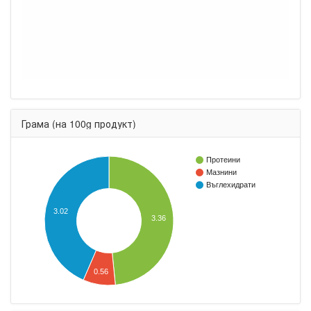
Грама (на 100g продукт)
Протеини
Мазнини
Въглехидрати
3.02
3.36
0.56