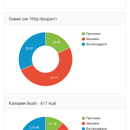
Грама (на 100g продукт)
Протеини
Мазнини
16.84
Въглехидрати
29.87
47.77
Калории (kcal) - 617 kcal
Протеини
Мазнини
67.36
119.48
Въглехидрати