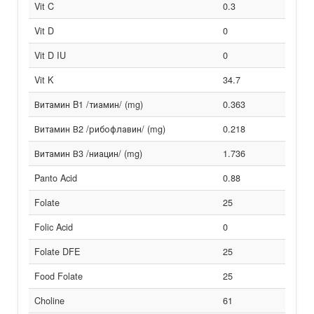
Vit C
0.3
Vit D
0
Vit D IU
0
Vit K
34.7
Витамин B1 /тиамин/ (mg)
0.363
Витамин В2 /рибофлавин/ (mg)
0.218
Витамин В3 /ниацин/ (mg)
1.736
Panto Acid
0.88
Folate
25
Folic Acid
0
Folate DFE
25
Food Folate
25
Choline
61