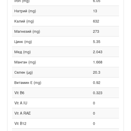
Iron (mg)
6.05
Натрий (mg)
13
Калий (mg)
632
Магнезий (mg)
273
Цинк (mg)
5.35
Мед (mg)
2.043
Манган (mg)
1.668
Селен (µg)
20.3
Витамин Е (mg)
0.92
Vit B6
0.323
Vit A IU
0
Vit A RAE
0
Vit B12
0