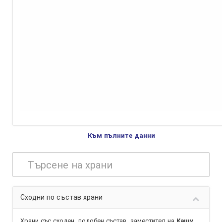
Към пълните данни
Сходни по състав храни
Храни със сходен, подобен състав,
заместител
на
Кашу,