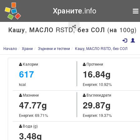
Храните.info
Кашу, МАСЛО RSTD, без СОЛ (на 100g)
Начало
Храни
Зърнени и тестени
Кашу, МАСЛО RSTD, без СОЛ
Калории
Протеини
617
16.84g
kcal
Енергия: 10.92%
Мазнини
Въглехидрати
47.77g
29.87g
Енергия: 69.71%
Енергия: 19.37%
Вода (g)
3.48g