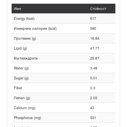
Име
Стойност
Energy (kcal)
617
Измерени калории (kcal)
580
Протеини (g)
16.84
Lipid (g)
47.77
Въглехидрати
29.87
Water (g)
3.48
Sugar (g)
5.01
Fiber
3.3
Пепел (g)
2.03
Calcium (mg)
43
Phosphorus (mg)
531