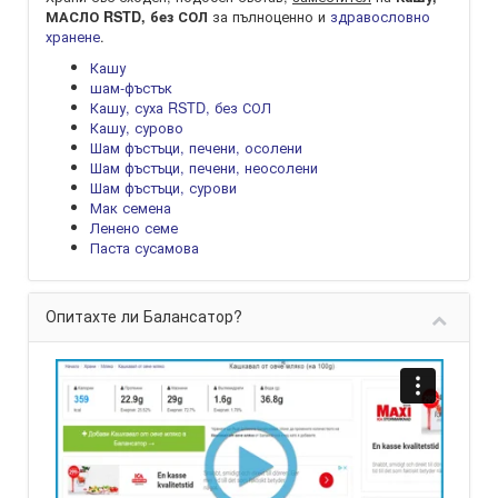
за пълноценно и
здравословно
МАСЛО RSTD, без СОЛ
хранене
.
Кашу
шам-фъстък
Кашу, суха RSTD, без СОЛ
Кашу, сурово
Шам фъстъци, печени, осолени
Шам фъстъци, печени, неосолени
Шам фъстъци, сурови
Мак семена
Ленено семе
Паста сусамова
Опитахте ли Балансатор?