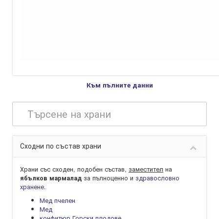
Към пълните данни
Сходни по състав храни
Храни със сходен, подобен състав,
заместител
на
за пълноценно и
здравословно
ябълков мармалад
хранене
.
Мед пчелен
Мед
конфитюр Горски плодове