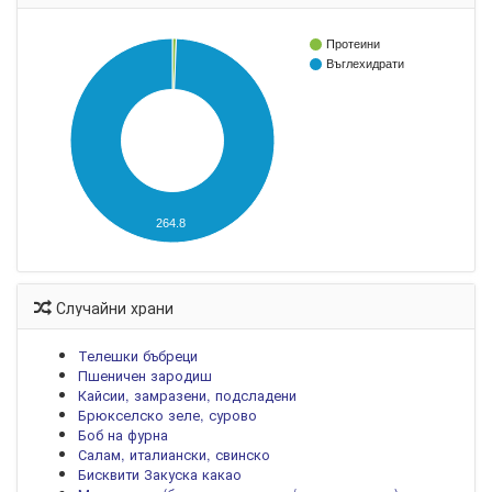
Протеини
Въглехидрати
264.8
Случайни храни
Телешки бъбреци
Пшеничен зародиш
Кайсии, замразени, подсладени
Брюкселско зеле, сурово
Боб на фурна
Салам, италиански, свинско
Бисквити Закуска какао