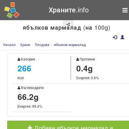
Храните.info
ябълков мармалад (на 100g)
Начало
Храни
Плодове
ябълков мармалад
Калории
Протеини
266
0.4g
kcal
Енергия: 0.6%
Въглехидрати
66.2g
Енергия: 99.4%
Добави
ябълков мармалад
в