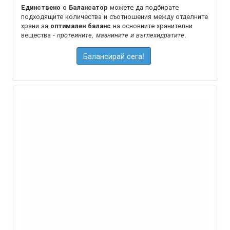
можете да подбирате
Единствено с Балансатор
подходящите количества и съотношения между отделните
храни за
на oсновните хранителни
оптимален баланс
вещества -
.
протеините, мазнините и въглехидратите
Балансирай сега!