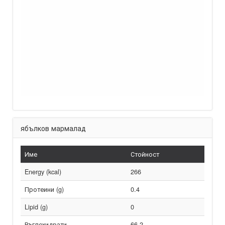
ябълков мармалад
Име
Стойност
Energy (kcal)
266
Протеини (g)
0.4
Lipid (g)
0
Въглехидрати
66.2