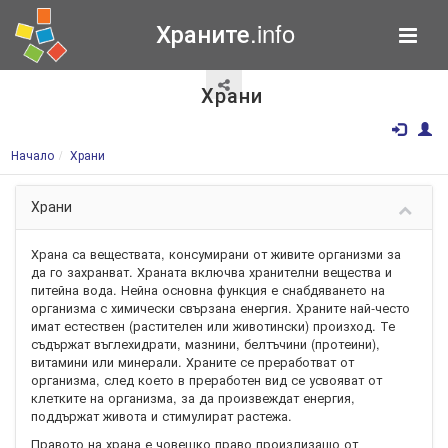
Храните.info
Храни
Начало
Храни
Храни
Храна са веществата, консумирани от живите организми за
да го захранват. Храната включва хранителни вещества и
питейна вода. Нейна основна функция е снабдяването на
организма с химически свързана енергия. Храните най-често
имат естествен (растителен или животински) произход. Те
съдържат въглехидрати, мазнини, белтъчини (протеини),
витамини или минерали. Храните се преработват от
организма, след което в преработен вид се усвояват от
клетките на организма, за да произвеждат енергия,
поддържат живота и стимулират растежа.
Правото на храна е човешко право произлизащо от