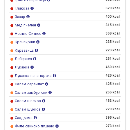
Гликоза
320 kcal
Захар
400 kcal
Мед пчелен
315 kcal
Нестле Фитнес
368 kcal
Кренвирши
235 kcal
Кървавица
223 kcal
Леберкез
251 kcal
Луканка
460 kcal
Луканка панагюрска
426 kcal
Салам сервилат
425 kcal
Салам хамбургски
266 kcal
Салам шпеков
453 kcal
Салам шунков
220 kcal
Саздърма
396 kcal
Филе свинско пушено
273 kcal