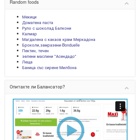
Random foods
Мекици
Доматена паста
Руло с шоколад Балкони
Калмар
Магдалена с какаов крвм Меркадона
Броколи,замразени-Bonduelle
Пектин, течен
зелени маслини "Асендадо"
Леща
Баница със сирене Милбона
Опитахте ли Балансатор?