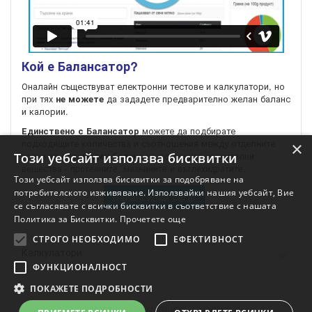
Кой е Балансатор?
Оналайн съществуват електронни тестове и калкулатори, но
при тях
да зададете предварително желан баланс
не можете
и калории.
можете да подбирате
Единствено с Балансатор
подходящите количества и съотношения между отделните
×
храни за
на oсновните хранителни
Този уебсайт използва бисквитки
оптимален баланс
вещества -
.
протеините, мазнините и въглехидратите
Този уебсайт използва бисквитки за подобряване на
потребителското изживяване. Използвайки нашия уебсайт, Вие
Балансирай сега!
се съгласявате с всички бисквитки в съответствие с нашата
Политика за Бисквитки.
Прочетете още
СТРОГО НЕОБХОДИМО
ЕФЕКТИВНОСТ
Калкулатори
ФУНКЦИОНАЛНОСТ
ПОКАЖЕТЕ ПОДРОБНОСТИ
Условия
Поверителност
Контакт