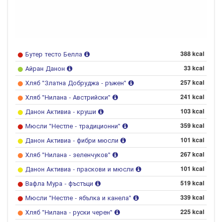
Бутер тесто Белла
388 kcal
Айран Данон
33 kcal
Хляб "Златна Добруджа - ръжен"
257 kcal
Хляб "Нилана - Австрийски"
241 kcal
Данон Активиа - круши
103 kcal
Мюсли "Нестле - традиционни"
359 kcal
Данон Активиа - фибри мюсли
101 kcal
Хляб "Нилана - зеленчуков"
267 kcal
Данон Активиа - праскови и мюсли
101 kcal
Вафла Мура - фъстъци
519 kcal
Мюсли "Нестле - ябълка и канела"
339 kcal
Хляб "Нилана - руски черен"
225 kcal