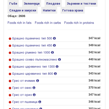
Гъби
Зеленчуци
Плодове
Зърнени и тестени
Сладки и закуски
Напитки
Готова храна
Общо: 2606
Foods rich in fats
Foods rich in carbs
Foods rich in proteins
Брашно пшенично тип 500
347 kcal
Брашно пшенично тип 450
349 kcal
Брашно ръжено тип 1000
342 kcal
Брашно соево пълномаслено
440 kcal
Брашно царевично тип 1300
342 kcal
Брашно царевично тип 800
343 kcal
Грис от ечемик
346 kcal
Грис от овес
370 kcal
Грис от ориз
347 kcal
Грис от пшеница
346 kcal
Грис от царевица
352 kcal