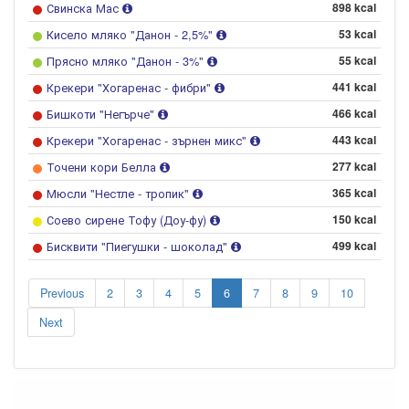
Свинска Мас
898 kcal
Кисело мляко "Данон - 2,5%"
53 kcal
Прясно мляко "Данон - 3%"
55 kcal
Крекери "Хогаренас - фибри"
441 kcal
Бишкоти "Негърче"
466 kcal
Крекери "Хогаренас - зърнен микс"
443 kcal
Точени кори Белла
277 kcal
Мюсли "Нестле - тропик"
365 kcal
Соево сирене Тофу (Доу-фу)
150 kcal
Бисквити "Пиегушки - шоколад"
499 kcal
Previous
2
3
4
5
6
7
8
9
10
Next