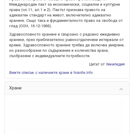
Международен пакт за икономически, социални и културни
права (чл.11, ал.1 и 2). Пактът признава правото на
адекватен стандарт на живот, включително адекватно
хранене. Също така и фундаменталното право на свобода от
глад (ООН, 16-12-1966).
Здравословното хранене е свързано с редовно ежедневно
хранене, през приблизително равноотдалечени интервали от
време. Здравословното хранене трябва да включва умерени,
но разнообразни по съдържание и количества храна,
съобразени с индивидуалните потребности.
Цитат от
Уикипедия
Вижте списък с наличните храни в hranite.info
Храни