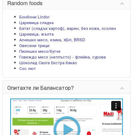
Random foods
Бонбони Lindor
Царевица сладка
Батат (сладък картоф), варен, без кожа, осолен
Царевица, жълта
Агнешко месо, езика, ХБН, BRSD
Овесени трици
Пилешко месо/бутче
Говеждо месо (нетлъсто) - флейка, сурова
Шоколад Своге Екстра Какао
Сос лют
Опитахте ли Балансатор?