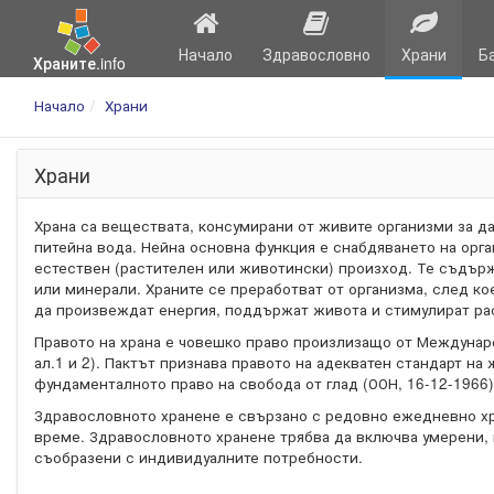
Начало
Здравословно
Храни
Б
Храните.info
Начало
Храни
Храни
Храна са веществата, консумирани от живите организми за да
питейна вода. Нейна основна функция е снабдяването на орга
естествен (растителен или животински) произход. Те съдърж
или минерали. Храните се преработват от организма, след кое
да произвеждат енергия, поддържат живота и стимулират ра
Правото на храна е човешко право произлизащо от Международ
ал.1 и 2). Пактът признава правото на адекватен стандарт на
фундаменталното право на свобода от глад (ООН, 16-12-1966)
Здравословното хранене е свързано с редовно ежедневно хр
време. Здравословното хранене трябва да включва умерени, 
съобразени с индивидуалните потребности.