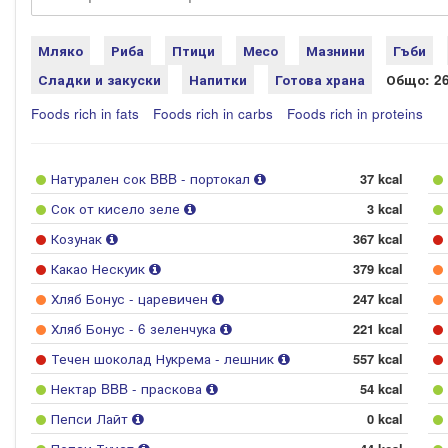
Мляко
Риба
Птици
Месо
Мазнини
Гъби
Сладки и закуски
Напитки
Готова храна
Общо: 2
Foods rich in fats
Foods rich in carbs
Foods rich in proteins
Натурален сок BBB - портокал
37 kcal
Сок от кисело зеле
3 kcal
Козунак
367 kcal
Какао Нескуик
379 kcal
Хляб Бонус - царевичен
247 kcal
Хляб Бонус - 6 зеленчука
221 kcal
Течен шоколад Нукрема - лешник
557 kcal
Нектар BBB - праскова
54 kcal
Пепси Лайт
0 kcal