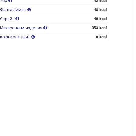
7up
42 kcal
Фанта лимон
48 kcal
Спрайт
40 kcal
Макаронени изделия
353 kcal
Кока Кола лайт
0 kcal