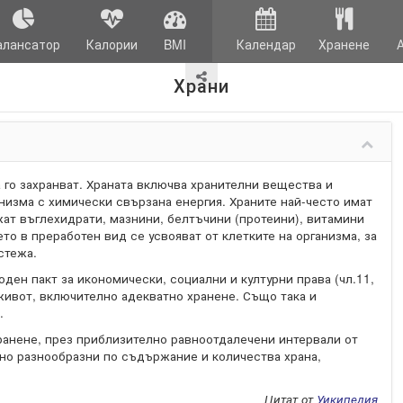
алансатор
Калории
BMI
Календар
Хранене
Храни
 го захранват. Храната включва хранителни вещества и
низма с химически свързана енергия. Храните най-често имат
ат въглехидрати, мазнини, белтъчини (протеини), витамини
то в преработен вид се усвояват от клетките на организма, за
стежа.
ен пакт за икономически, социални и културни права (чл.11,
 живот, включително адекватно хранене. Също така и
.
анене, през приблизително равноотдалечени интервали от
но разнообразни по съдържание и количества храна,
Цитат от
Уикипедия