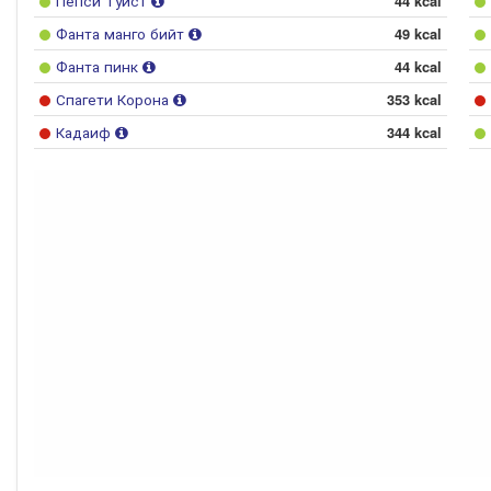
Пепси Туист
44 kcal
Фанта манго бийт
49 kcal
Фанта пинк
44 kcal
Спагети Корона
353 kcal
Кадаиф
344 kcal