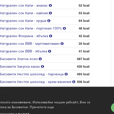
Натурален сок Капи - ананас
52 kcal
Натурален сок Капи - кайсия
53 kcal
Натурален сок Капи - круша
64 kcal
Натурален сок Капи - портокал 100%
48 kcal
Натурален Флорина - ябълка
42 kcal
Натурален сок BBB - мултивитамин
35 kcal
Натурален сок BBB - ябълка
41 kcal
Бисквити Златна есен
487 kcal
Бисквити Закуска какао
430 kcal
Бисквити Нестле шоколад - парченца
493 kcal
Бисквити Нестле шоколад - крем ванилия
506 kcal
Next
елското изживяване. Използвайки нашия уебсайт, Вие се
тика за Бисквитки.
Прочетете още