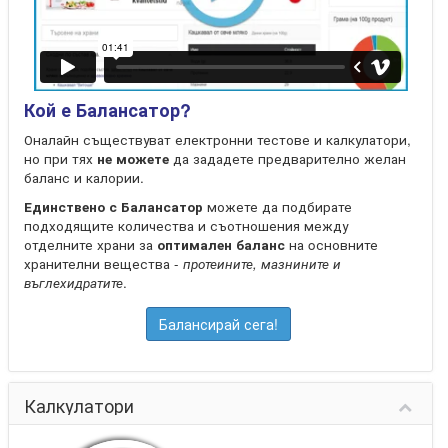
Кой е Балансатор?
Оналайн съществуват електронни тестове и калкулатори,
но при тях
не можете
да зададете предварително желан
баланс и калории.
Единствено с Балансатор
можете да подбирате
подходящите количества и съотношения между
отделните храни за
оптимален баланс
на oсновните
хранителни вещества -
протеините, мазнините и
въглехидратите
.
Балансирай сега!
Калкулатори