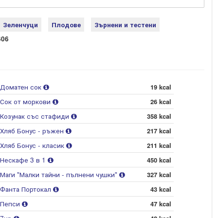
Зеленчуци
Плодове
Зърнени и тестени
606
Доматен сок
19 kcal
Сок от моркови
26 kcal
Козунак със стафиди
358 kcal
Хляб Бонус - ръжен
217 kcal
Хляб Бонус - класик
211 kcal
Нескафе 3 в 1
450 kcal
Маги "Малки тайни - пълнени чушки"
327 kcal
Фанта Портокал
43 kcal
Пепси
47 kcal