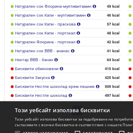
Натурален сок Флорина-мултивитамин
49 kcal
Натурален сок Капи - мултивитамин
46 kcal
Натурален сок Капи - праскова
57 kcal
Натурален сок Капи - портокал
48 kcal
Натурален Флорина - портокал
42 kcal
Натурален сок BBB - ананас
41 kcal
Нектар BBB - банан
64 kcal
Бисквити обикновени
415 kcal
Бисквити Закуска
425 kcal
Бисквити Нестле шоколад-крем лешник
509 kcal
Бисквити Нестле шоколад
497 kcal
Този уебсайт използва бисквитки
Previous
4
5
6
7
8
9
10
11
12
Този уебсайт използва бисквитки за подобряване на потребит
съгласявате с всички бисквитки в съответствие с нашата Поли