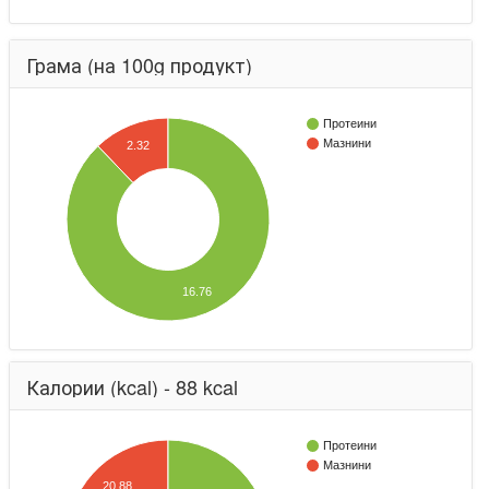
Грама (на 100g продукт)
Протеини
Мазнини
2.32
16.76
Калории (kcal) - 88 kcal
Протеини
Мазнини
20.88