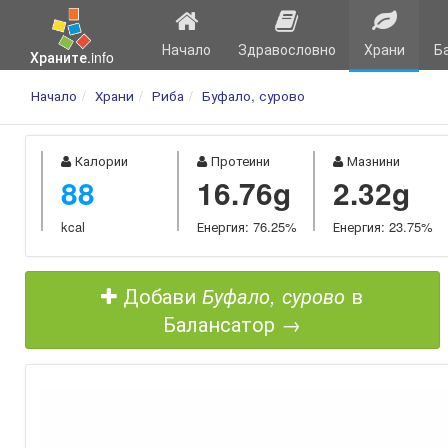
Начало
Здравословно
Храни
Б
Храните.info
Начало
Храни
Риба
Буфало, сурово
Калории
Протеини
Мазнини
88
16.76g
2.32g
kcal
Енергия: 76.25%
Енергия: 23.75%
Добави
Буфало, сурово
в
Балансатор →