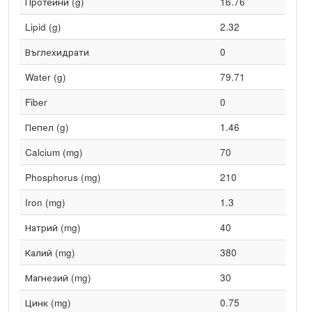
Протеини (g)
16.76
Lipid (g)
2.32
Въглехидрати
0
Water (g)
79.71
Fiber
0
Пепел (g)
1.46
Calcium (mg)
70
Phosphorus (mg)
210
Iron (mg)
1.3
Натрий (mg)
40
Калий (mg)
380
Магнезий (mg)
30
Цинк (mg)
0.75