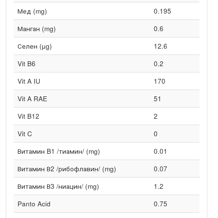
Мед (mg)
0.195
Манган (mg)
0.6
Селен (µg)
12.6
Vit B6
0.2
Vit A IU
170
Vit A RAE
51
Vit B12
2
Vit C
0
Витамин B1 /тиамин/ (mg)
0.01
Витамин В2 /рибофлавин/ (mg)
0.07
Витамин В3 /ниацин/ (mg)
1.2
Panto Acid
0.75