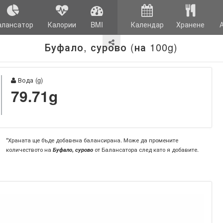
алансатор
Калории
BMI
Календар
Хранене
Буфало, сурово (на 100g)
Вода (g)
79.71g
*Храната ще бъде добавена балансирана. Може да промените
количеството на
Буфало, сурово
от Балансатора след като я добавите.