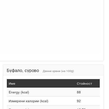
Буфало, сурово
Данни храни (на 100g)
Име
Стойност
Energy (kcal)
88
Измерени калории (kcal)
92