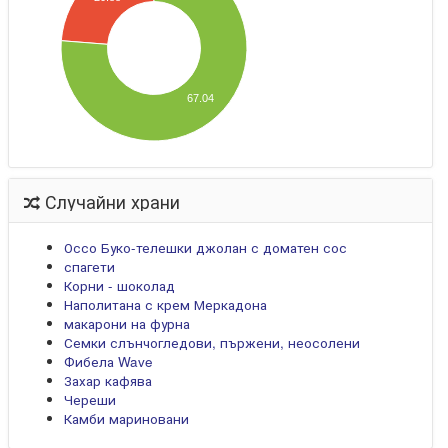
67.04
Случайни храни
Оссо Буко-телешки джолан с доматен сос
спагети
Корни - шоколад
Наполитана с крем Меркадона
макарони на фурна
Семки слънчогледови, пържени, неосолени
Фибела Wave
Захар кафява
Череши
Камби мариновани