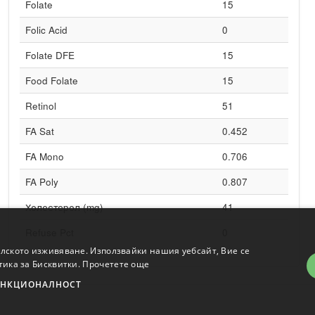
Folate
15
Folic Acid
0
Folate DFE
15
Food Folate
15
Retinol
51
FA Sat
0.452
FA Mono
0.706
FA Poly
0.807
Холестерол (mg)
41
Refuse Pct
0
елското изживяване. Използвайки нашия уебсайт, Вие се
тика за Бисквитки.
Прочетете още
НКЦИОНАЛНОСТ