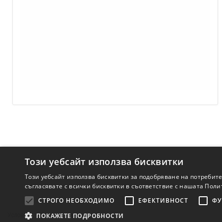
Този уебсайт използва бисквитки
Този уебсайт използва бисквитки за подобряване на потребит
съгласявате с всички бисквитки в съответствие с нашата Поли
СТРОГО НЕОБХОДИМО
ЕФЕКТИВНОСТ
ФУ
Условия
Поверителност
Контакт
ПОКАЖЕТЕ ПОДРОБНОСТИ