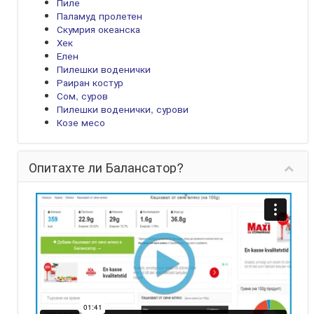
Пиле
Паламуд пролетен
Скумрия океанска
Хек
Елен
Пилешки воденички
Раиран костур
Сом, суров
Пилешки воденички, сурови
Козе месо
Опитахте ли Балансатор?