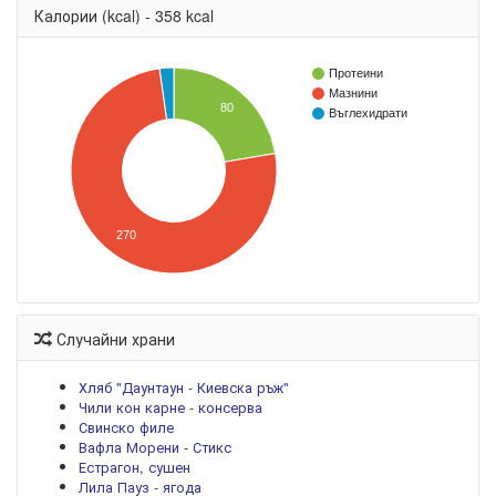
Калории (kcal) - 358 kcal
Протеини
Мазнини
80
Въглехидрати
270
Случайни храни
Хляб "Даунтаун - Киевска ръж"
Чили кон карне - консерва
Свинско филе
Вафла Морени - Стикс
Естрагон, сушен
Лила Пауз - ягода