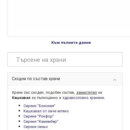
Към пълните данни
Сходни по състав храни
Храни със сходен, подобен състав,
заместител
на
за пълноценно и
здравословно хранене
.
Кашкавал
Сирене "Бонония"
Кашкавал от овче мляко
Сирене "Рокфор"
Сирене "Камембер"
Сирене синьо