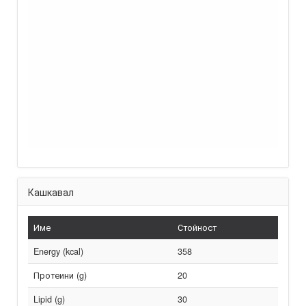
Кашкавал
Име
Стойност
Energy (kcal)
358
Протеини (g)
20
Lipid (g)
30