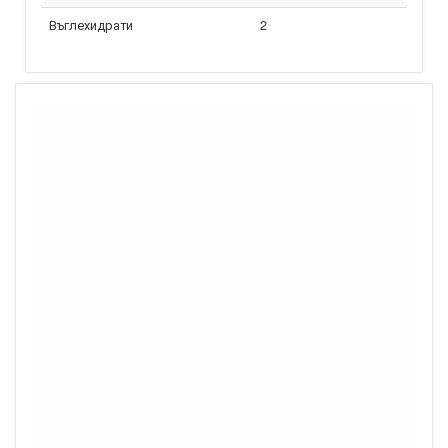
Въглехидрати
2