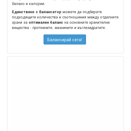
баланс и калории.
можете да подбирате
Единствено с Балансатор
подходящите количества и съотношения между отделните
храни за
на oсновните хранителни
оптимален баланс
вещества -
.
протеините, мазнините и въглехидратите
Балансирай сега!