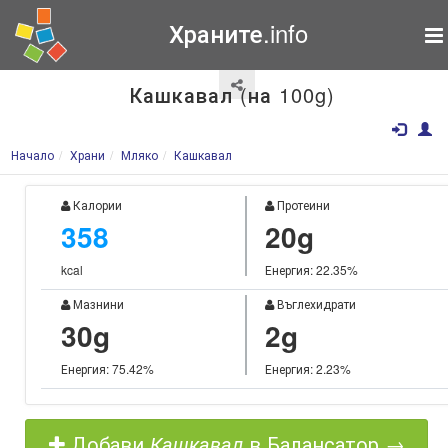
Храните.info
Кашкавал (на 100g)
Начало
Храни
Мляко
Кашкавал
Калории
Протеини
358
20g
kcal
Енергия: 22.35%
Мазнини
Въглехидрати
30g
2g
Енергия: 75.42%
Енергия: 2.23%
Добави
Кашкавал
в Балансатор →