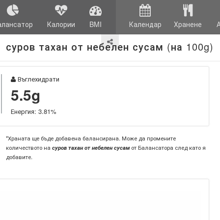
алансатор
Калории
BMI
Календар
Хранене
суров тахан от небелен сусам (на 100g)
Въглехидрати
5.5g
Енергия: 3.81%
*Храната ще бъде добавена балансирана. Може да промените
количеството на
суров тахан от небелен сусам
от Балансатора след като я
добавите.