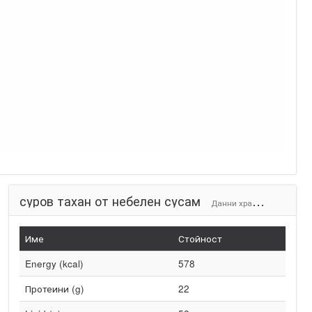
суров тахан от небелен сусам
Данни храни (на 100g)
Име
Стойност
Energy (kcal)
578
Протеини (g)
22