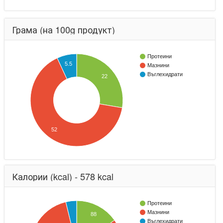
Грама (на 100g продукт)
Протеини
5.5
Мазнини
Въглехидрати
22
52
Калории (kcal) - 578 kcal
Протеини
Мазнини
88
Въглехидрати