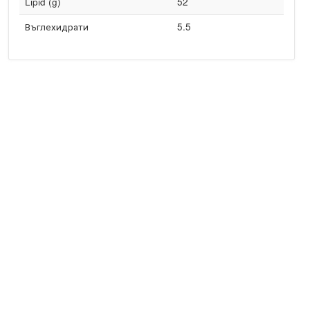
Lipid (g)
52
Въглехидрати
5.5