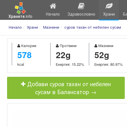
Начало
Здравословно
Храни
Б
Храните.info
Начало
Храни
Мазнини
суров тахан от небелен сусам
Калории
Протеини
Мазнини
578
22g
52g
kcal
Енергия: 15.22%
Енергия: 80.97%
Добави
суров тахан от небелен
сусам
в Балансатор →