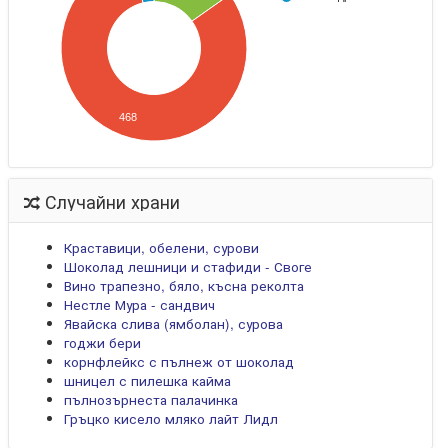
468
Случайни храни
Краставици, обелени, сурови
Шоколад лешници и стафиди - Своге
Вино трапезно, бяло, късна реколта
Нестле Мура - сандвич
Явайска слива (ямболан), сурова
годжи бери
корнфлейкс с пълнеж от шоколад
шницел с пилешка кайма
пълнозърнеста палачинка
Гръцко кисело мляко лайт Лидл