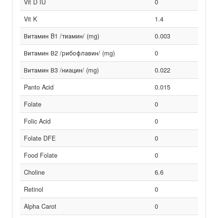
Vit D IU
0
Vit K
1.4
Витамин B1 /тиамин/ (mg)
0.003
Витамин В2 /рибофлавин/ (mg)
0
Витамин В3 /ниацин/ (mg)
0.022
Panto Acid
0.015
Folate
0
Folic Acid
0
Folate DFE
0
Food Folate
0
Choline
6.6
Retinol
0
Alpha Carot
0