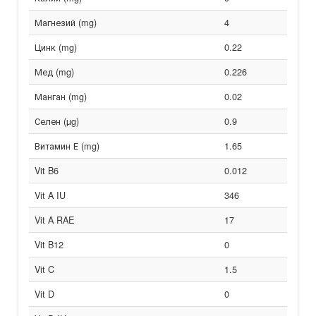
Магнезий (mg)
4
Цинк (mg)
0.22
Мед (mg)
0.226
Манган (mg)
0.02
Селен (µg)
0.9
Витамин Е (mg)
1.65
Vit B6
0.012
Vit A IU
346
Vit A RAE
17
Vit B12
0
Vit C
1.5
Vit D
0