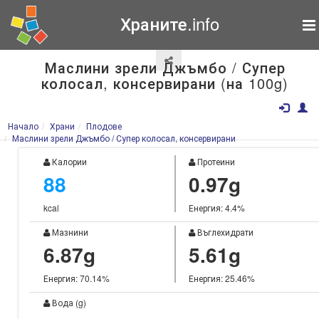
Храните.info
Маслини зрели Джъмбо / Супер
колосал, консервирани (на 100g)
Начало
Храни
Плодове
Маслини зрели Джъмбо / Супер колосал, консервирани
Калории
Протеини
88
0.97g
kcal
Енергия: 4.4%
Мазнини
Въглехидрати
6.87g
5.61g
Енергия: 70.14%
Енергия: 25.46%
Вода (g)