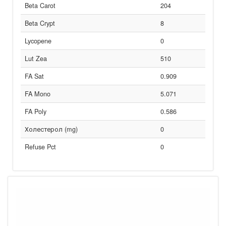
Beta Carot
204
Beta Crypt
8
Lycopene
0
Lut Zea
510
FA Sat
0.909
FA Mono
5.071
FA Poly
0.586
Холестерол (mg)
0
Refuse Pct
0