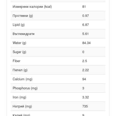
Измерени калории (kcal)
81
Протеини (g)
0.97
Lipid (g)
6.87
Въглехидрати
5.61
Water (g)
84.34
Sugar (g)
0
Fiber
2.5
Пепел (g)
2.22
Calcium (mg)
94
Phosphorus (mg)
3
Iron (mg)
3.32
Натрий (mg)
735
Калий (mg)
9