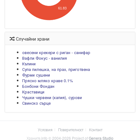
61.83
Случайни храни
овесени крекери с риган - санифар
Вафли Фокус - ванилия
Къпини
Супа пилешка, на прах, приготвена
Фурми сушени
Прясно мляко краве 0.1%
Бонбони Фондан
Краставици
Чушки червени (капия), сурови
Свинско сърце
Условия
Поверителност
Контакт
Храните.info © 2004-2026 Project of
Genera Studio