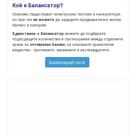
Кой е Балансатор?
Оналайн съществуват електронни тестове и калкулатори,
но при тях
да зададете предварително желан
не можете
баланс и калории.
можете да подбирате
Единствено с Балансатор
подходящите количества и съотношения между отделните
храни за
на oсновните хранителни
оптимален баланс
вещества -
.
протеините, мазнините и въглехидратите
Балансирай сега!