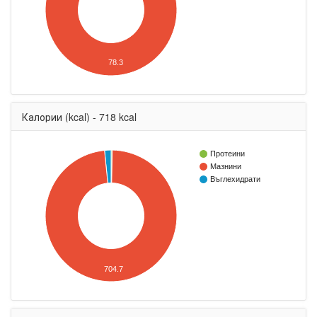
78.3
Калории (kcal) - 718 kcal
Протеини
Мазнини
Въглехидрати
704.7