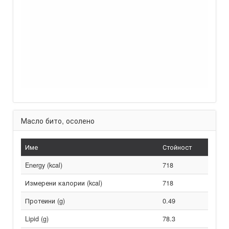
Масло бито, осолено
Име
Стойност
Energy (kcal)
718
Измерени калории (kcal)
718
Протеини (g)
0.49
Lipid (g)
78.3