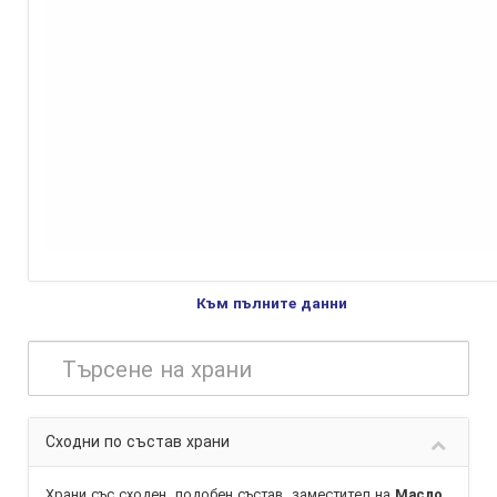
Към пълните данни
Сходни по състав храни
Храни със сходен, подобен състав,
заместител
на
Масло