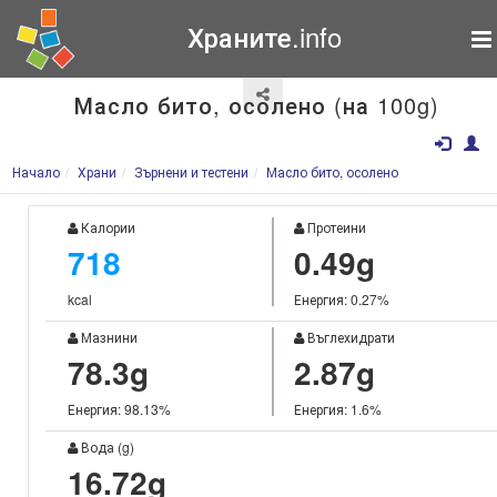
Храните.info
Масло бито, осолено (на 100g)
Начало
Храни
Зърнени и тестени
Масло бито, осолено
Калории
Протеини
718
0.49g
kcal
Енергия: 0.27%
Мазнини
Въглехидрати
78.3g
2.87g
Енергия: 98.13%
Енергия: 1.6%
Вода (g)
16.72g