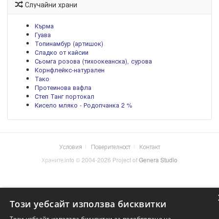
Случайни храни
Кърма
Гуава
Топинамбур (артишок)
Сладко от кайсии
Сьомга розова (тихоокеанска), сурова
Корнфлейкс-натурален
Тако
Протеинова вафла
Степ Танг портокал
Кисело мляко - Родопчанка 2 %
Условия
Поверителност
Контакт
Храните.info © 2004-2026 Project of
Genera Studio
Този уебсайт използва бисквитки
Този уебсайт използва бисквитки за подобряване на