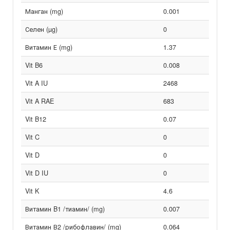
Манган (mg)
0.001
Селен (µg)
0
Витамин Е (mg)
1.37
Vit B6
0.008
Vit A IU
2468
Vit A RAE
683
Vit B12
0.07
Vit C
0
Vit D
0
Vit D IU
0
Vit K
4.6
Витамин B1 /тиамин/ (mg)
0.007
Витамин В2 /рибофлавин/ (mg)
0.064