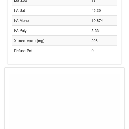
Lut Zea
13
FA Sat
45.39
FA Mono
19.874
FA Poly
3.331
Холестерол (mg)
225
Refuse Pct
0