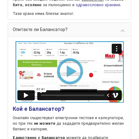
за пълноценно и
здравословно хранене
.
бито, осолено
Тази храна няма близък аналог.
Опитахте ли Балансатор?
Кой е Балансатор?
Оналайн съществуват електронни тестове и калкулатори,
но при тях
да зададете предварително желан
не можете
баланс и калории.
можете да подбирате
Единствено с Балансатор