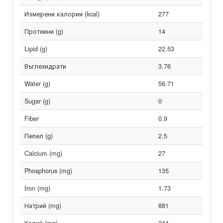
Измерени калории (kcal)
277
Протеини (g)
14
Lipid (g)
22.53
Въглехидрати
3.76
Water (g)
56.71
Sugar (g)
0
Fiber
0.9
Пепел (g)
2.5
Calcium (mg)
27
Phosphorus (mg)
135
Iron (mg)
1.73
Натрий (mg)
881
Калий (mg)
244