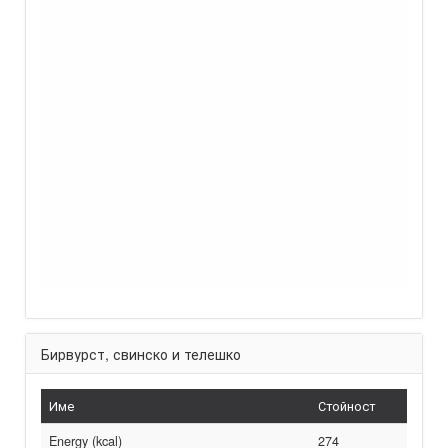
Бирвурст, свинско и телешко
Име
Стойност
Energy (kcal)
274