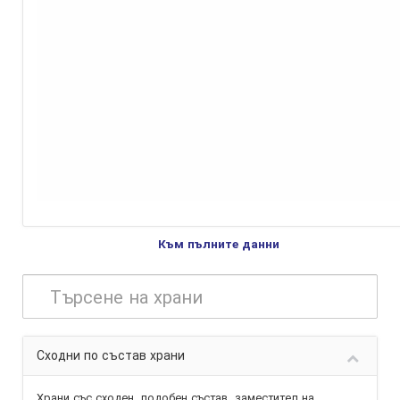
Към пълните данни
Сходни по състав храни
Храни със сходен, подобен състав,
заместител
на