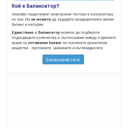
Кой е Балансатор?
Оналайн съществуват електронни тестове и калкулатори,
но при тях
да зададете предварително желан
не можете
баланс и калории.
можете да подбирате
Единствено с Балансатор
подходящите количества и съотношения между отделните
храни за
на oсновните хранителни
оптимален баланс
вещества -
.
протеините, мазнините и въглехидратите
Балансирай сега!