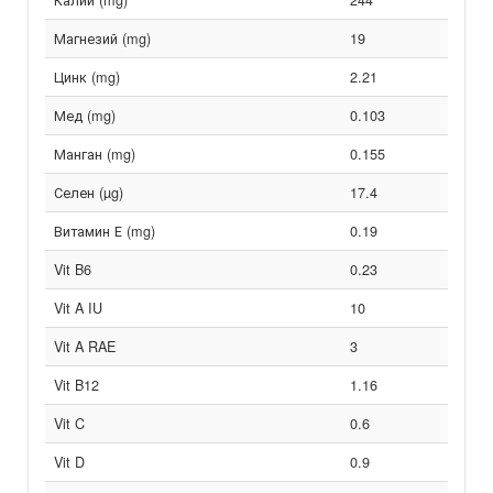
Магнезий (mg)
19
Цинк (mg)
2.21
Мед (mg)
0.103
Манган (mg)
0.155
Селен (µg)
17.4
Витамин Е (mg)
0.19
Vit B6
0.23
Vit A IU
10
Vit A RAE
3
Vit B12
1.16
Vit C
0.6
Vit D
0.9