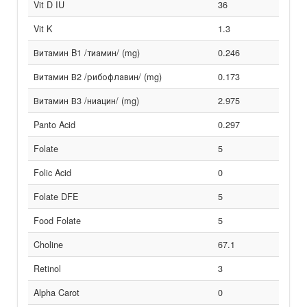
Vit D IU
36
Vit K
1.3
Витамин B1 /тиамин/ (mg)
0.246
Витамин В2 /рибофлавин/ (mg)
0.173
Витамин В3 /ниацин/ (mg)
2.975
Panto Acid
0.297
Folate
5
Folic Acid
0
Folate DFE
5
Food Folate
5
Choline
67.1
Retinol
3
Alpha Carot
0