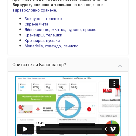
за пълноценно и
Бирвурст, свинско и телешко
здравословно хранене
.
Боквурст - телешко
Сирене Фета
Яйце кокоше, жълтък, сурово, прясно
Кренвирш, телешки
Кренвирш, пуешки
Mortadella, говеждо, свинско
Опитахте ли Балансатор?