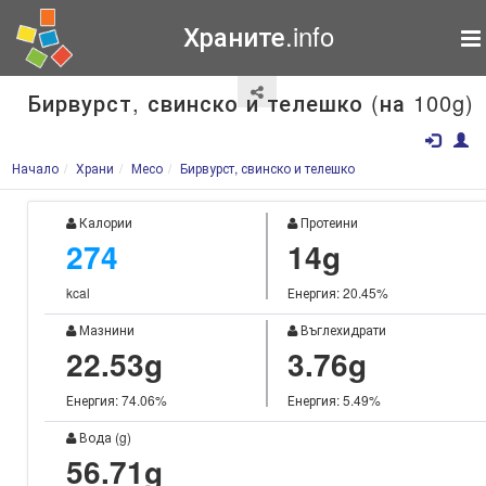
Храните.info
Бирвурст, свинско и телешко (на 100g)
Начало
Храни
Месо
Бирвурст, свинско и телешко
Калории
Протеини
274
14g
kcal
Енергия: 20.45%
Мазнини
Въглехидрати
22.53g
3.76g
Енергия: 74.06%
Енергия: 5.49%
Вода (g)
56.71g