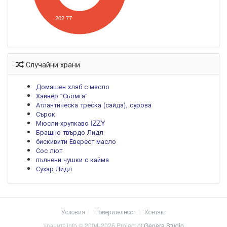
202.77
Случайни храни
Домашен хляб с масло
Хайвер "Сьомга"
Атлантическа треска (сайда), сурова
Сърок
Мюсли-хрупкаво IZZY
Брашно твърдо Лидл
бискивити Еверест масло
Сос лют
пълнени чушки с кайма
Сухар Лидл
Условия
Поверителност
Контакт
Храните.info © 2004-2026 Project of
Genera Studio