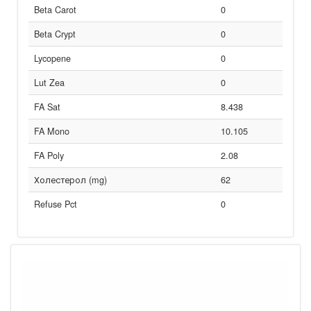
Beta Carot
0
Beta Crypt
0
Lycopene
0
Lut Zea
0
FA Sat
8.438
FA Mono
10.105
FA Poly
2.08
Холестерол (mg)
62
Refuse Pct
0