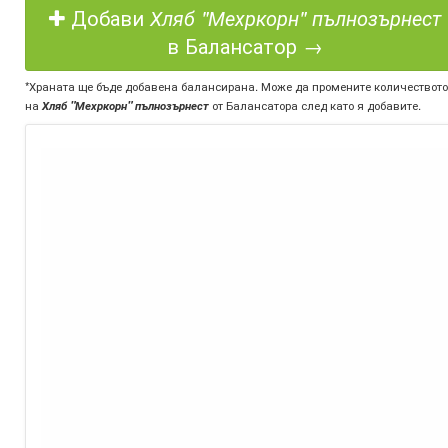
Добави
Хляб "Мехркорн" пълнозърнест
в Балансатор →
*Храната ще бъде добавена балансирана. Може да промените количеството
на
Хляб "Мехркорн" пълнозърнест
от Балансатора след като я добавите.