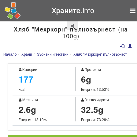
Храните.info
Хляб "Мехркорн" пълнозърнест (на
100g)
Начало
Храни
Зърнени и тестени
Хляб "Мехркорн" пълнозърнест
Калории
Протеини
177
6g
kcal
Енергия: 13.53%
Мазнини
Въглехидрати
2.6g
32.5g
Енергия: 13.19%
Енергия: 73.28%