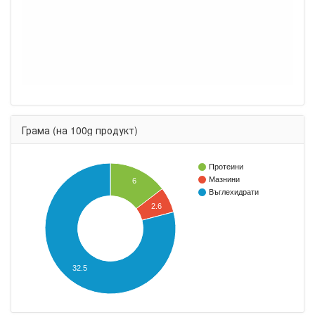
Грама (на 100g продукт)
Протеини
Мазнини
6
Въглехидрати
2.6
32.5