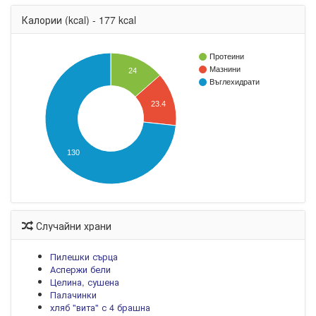
Калории (kcal) - 177 kcal
Протеини
Мазнини
24
Въглехидрати
23.4
130
Случайни храни
Пилешки сърца
Аспержи бели
Целина, сушена
Палачинки
хляб "вита" с 4 брашна