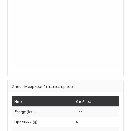
Хляб "Мехркорн" пълнозърнест
Име
Стойност
Energy (kcal)
177
Протеини (g)
6