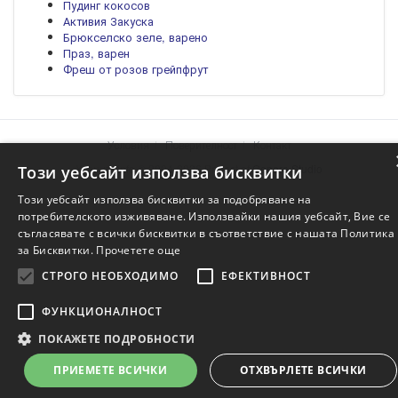
Пудинг кокосов
Активия Закуска
Брюкселско зеле, варено
Праз, варен
Фреш от розов грейпфрут
Условия
Поверителност
Контакт
Храните.info © 2004-2026 Project of
Genera Studio
Този уебсайт използва бисквитки
Този уебсайт използва бисквитки за подобряване на
потребителското изживяване. Използвайки нашия уебсайт, Вие се
съгласявате с всички бисквитки в съответствие с нашата Политика
за Бисквитки.
Прочетете още
СТРОГО НЕОБХОДИМО
ЕФЕКТИВНОСТ
ФУНКЦИОНАЛНОСТ
ПОКАЖЕТЕ ПОДРОБНОСТИ
ПРИЕМЕТЕ ВСИЧКИ
ОТХВЪРЛЕТЕ ВСИЧКИ