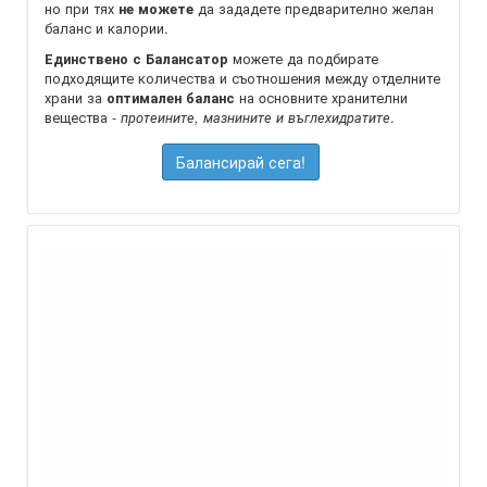
но при тях
да зададете предварително желан
не можете
баланс и калории.
можете да подбирате
Единствено с Балансатор
подходящите количества и съотношения между отделните
храни за
на oсновните хранителни
оптимален баланс
вещества -
.
протеините, мазнините и въглехидратите
Балансирай сега!