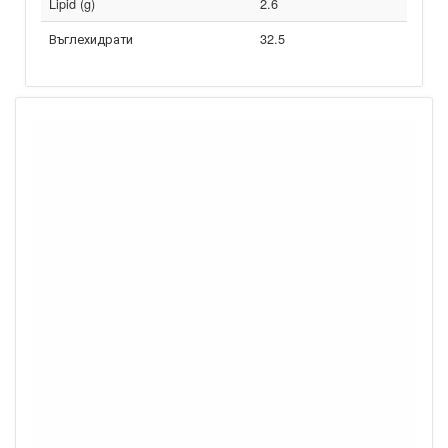
Lipid (g)
2.6
Въглехидрати
32.5