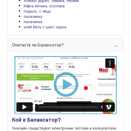
Хлебно дърво, семена, печени
Юфка яйчена, осолена
Нудълс, с яйца
палачинка
палачинки
хляб Вита с шест зърна
Опитахте ли Балансатор?
Кой е Балансатор?
Оналайн съществуват електронни тестове и калкулатори,