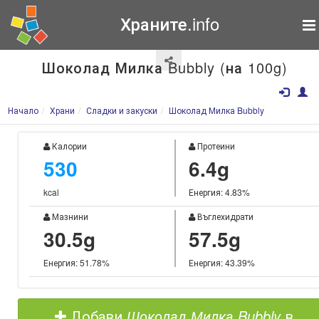
Храните.info
Шоколад Милка Bubbly (на 100g)
Начало
Храни
Сладки и закуски
Шоколад Милка Bubbly
Калории
Протеини
530
6.4g
kcal
Енергия: 4.83%
Мазнини
Въглехидрати
30.5g
57.5g
Енергия: 51.78%
Енергия: 43.39%
Добави
Шоколад Милка Bubbly
в