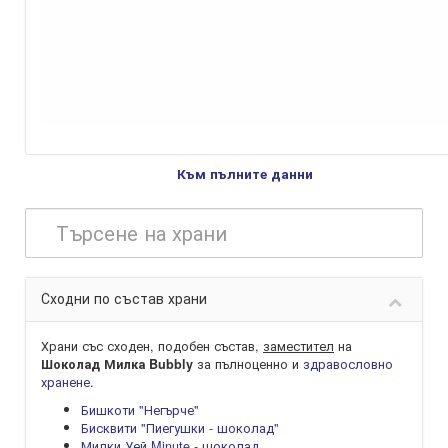
Към пълните данни
Сходни по състав храни
Храни със сходен, подобен състав,
заместител
на
за пълноценно и
здравословно
Шоколад Милка Bubbly
хранене
.
Бишкоти "Негърче"
Бисквити "Пиегушки - шоколад"
Милки Уей Minute - шоколад