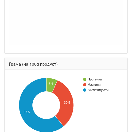
Грама (на 100g продукт)
Протеини
6.4
Мазнини
Въглехидрати
30.5
57.5