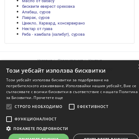
Масло от бабасу
бисквити еверест ореховка
Алабаш, суров
Лаврак, суров
Цвекло, Харвард, консервирано
Нектар от гуава
Риба - камбала (халибут), сурова
Условия
Поверителност
Контакт
Храните.info © 2004-2026 Project of
Genera Studio
Този уебсайт използва бисквитки
Този уебсайт използва бисквитки за подобряване на
потребителското изживяване. Използвайки нашия уебсайт, Вие се
съгласявате с всички бисквитки в съответствие с нашата Политика
за Бисквитки.
Прочетете още
СТРОГО НЕОБХОДИМО
ЕФЕКТИВНОСТ
ФУНКЦИОНАЛНОСТ
ПОКАЖЕТЕ ПОДРОБНОСТИ