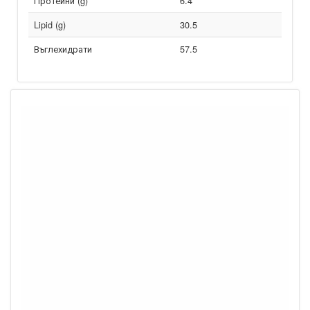
Протеини (g)
6.4
Lipid (g)
30.5
Въглехидрати
57.5