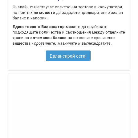
Оналайн съществуват електронни тестове и калкулатори,
но при тях
да зададете предварително желан
не можете
баланс и калории.
можете да подбирате
Единствено с Балансатор
подходящите количества и съотношения между отделните
храни за
на oсновните хранителни
оптимален баланс
вещества -
.
протеините, мазнините и въглехидратите
Балансирай сега!