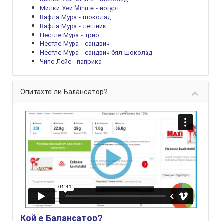
Милки Уей Minute - йогурт
Вафла Мура - шоколад
Вафла Мура - лешник
Нестле Мура - трио
Нестле Мура - сандвич
Нестле Мура - сандвич бял шоколад
Чипс Лейс - паприка
Опитахте ли Балансатор?
Кой е Балансатор?