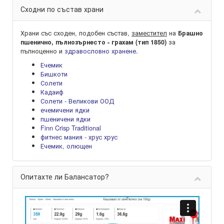
Сходни по състав храни
Храни със сходен, подобен състав,
заместител
на
Брашно
за
пшенично, пълнозърнесто - грахам (тип 1850)
пълноценно и
здравословно хранене
.
Ечемик
Бишкоти
Солети
Кадаиф
Солети - Великови ООД
ечемичени ядки
пшеничени ядки
Finn Crisp Traditional
фитнес мания - хрус хрус
Ечемик, олющен
Опитахте ли Балансатор?