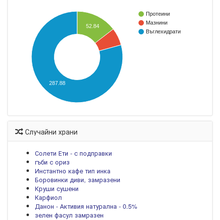
Протеини
Мазнини
52.84
Въглехидрати
287.88
Случайни храни
Солети Ети - с подправки
гъби с ориз
Инстантно кафе тип инка
Боровинки диви, замразени
Круши сушени
Карфиол
Данон - Активия натурална - 0.5%
зелен фасул замразен