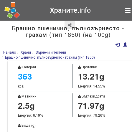
Храните.info
Брашно пшенично, пълнозърнесто -
грахам (тип 1850) (на 100g)
Начало
Храни
Зърнени и тестени
Брашно пшенично, пълнозърнесто - грахам (тип 1850)
Калории
Протеини
363
13.21g
kcal
Енергия: 14.55%
Мазнини
Въглехидрати
2.5g
71.97g
Енергия: 6.19%
Енергия: 79.26%
Вода (g)