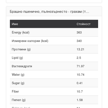
Брашно пшенично, пълнозърнесто - грахам (тип 1850)
Име
Стойност
Energy (kcal)
363
Измерени калории (kcal)
340
Протеини (g)
13.21
Lipid (g)
2.5
Въглехидрати
71.97
Water (g)
10.74
Sugar (g)
0.41
Fiber
10.7
Пепел (g)
1.58