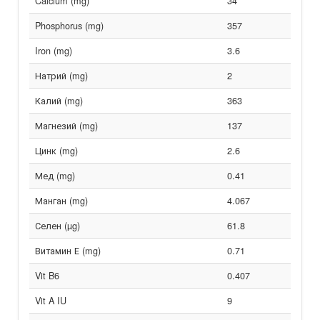
Calcium (mg)
34
Phosphorus (mg)
357
Iron (mg)
3.6
Натрий (mg)
2
Калий (mg)
363
Магнезий (mg)
137
Цинк (mg)
2.6
Мед (mg)
0.41
Манган (mg)
4.067
Селен (µg)
61.8
Витамин Е (mg)
0.71
Vit B6
0.407
Vit A IU
9