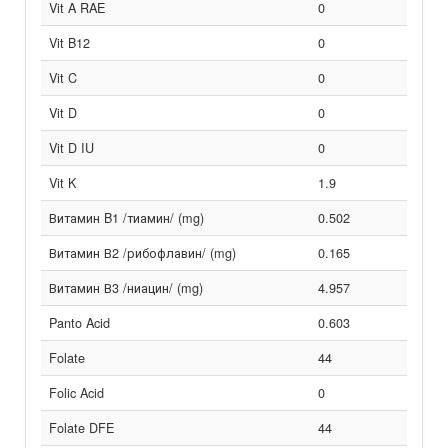
Vit A RAE
0
Vit B12
0
Vit C
0
Vit D
0
Vit D IU
0
Vit K
1.9
Витамин B1 /тиамин/ (mg)
0.502
Витамин В2 /рибофлавин/ (mg)
0.165
Витамин В3 /ниацин/ (mg)
4.957
Panto Acid
0.603
Folate
44
Folic Acid
0
Folate DFE
44