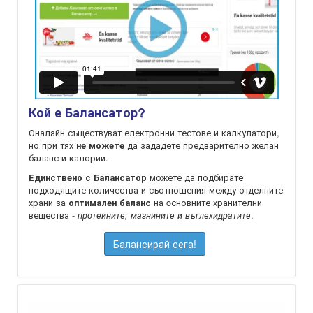
Кой е Балансатор?
Оналайн съществуват електронни тестове и калкулатори,
но при тях
да зададете предварително желан
не можете
баланс и калории.
можете да подбирате
Единствено с Балансатор
подходящите количества и съотношения между отделните
храни за
на oсновните хранителни
оптимален баланс
вещества -
.
протеините, мазнините и въглехидратите
Балансирай сега!