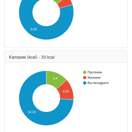
6.06
Калории (kcal) - 33 kcal
Протеини
Мазнини
4.4
Въглехидрати
4.05
24.24