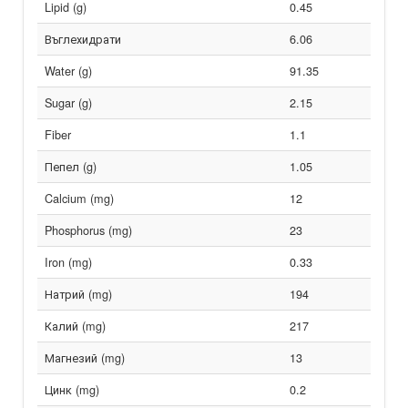
Lipid (g)
0.45
Въглехидрати
6.06
Water (g)
91.35
Sugar (g)
2.15
Fiber
1.1
Пепел (g)
1.05
Calcium (mg)
12
Phosphorus (mg)
23
Iron (mg)
0.33
Натрий (mg)
194
Калий (mg)
217
Магнезий (mg)
13
Цинк (mg)
0.2