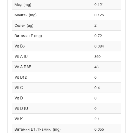
Мед (mg)
0.121
Манган (mg)
0.125
Селен (µg)
2
Витамин Е (mg)
0.72
Vit B6
0.084
Vit A IU
860
Vit A RAE
43
Vit B12
0
Vit C
0.4
Vit D
0
Vit D IU
0
Vit K
2.1
Витамин B1 /тиамин/ (mg)
0.055