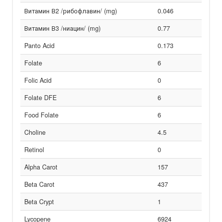
Витамин В2 /рибофлавин/ (mg)
0.046
Витамин В3 /ниацин/ (mg)
0.77
Panto Acid
0.173
Folate
6
Folic Acid
0
Folate DFE
6
Food Folate
6
Choline
4.5
Retinol
0
Alpha Carot
157
Beta Carot
437
Beta Crypt
1
Lycopene
6924