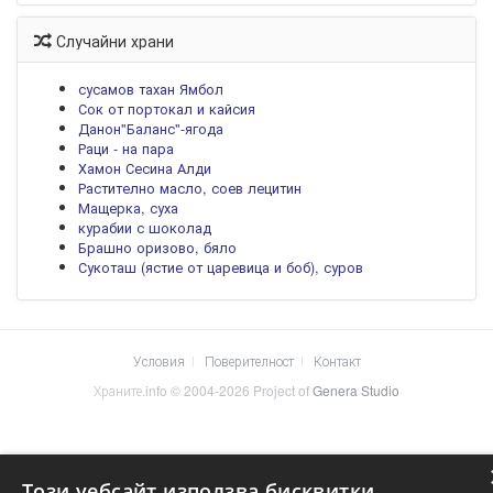
Случайни храни
сусамов тахан Ямбол
Сок от портокал и кайсия
Данон"Баланс"-ягода
Раци - на пара
Хамон Сесина Алди
Растително масло, соев лецитин
Мащерка, суха
курабии с шоколад
Брашно оризово, бяло
Сукоташ (ястие от царевица и боб), суров
Условия
Поверителност
Контакт
Храните.info © 2004-2026 Project of
Genera Studio
Този уебсайт използва бисквитки