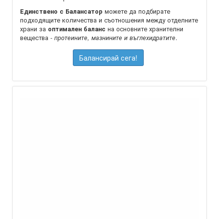
можете да подбирате
Единствено с Балансатор
подходящите количества и съотношения между отделните
храни за
на oсновните хранителни
оптимален баланс
вещества -
.
протеините, мазнините и въглехидратите
Балансирай сега!