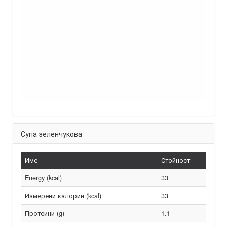
Супа зеленчукова
Име
Стойност
Energy (kcal)
33
Измерени калории (kcal)
33
Протеини (g)
1.1