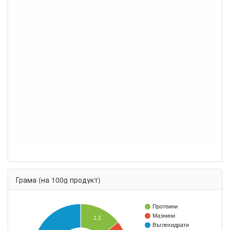
Грама (на 100g продукт)
Протеини
Мазнини
1.1
Въглехидрати