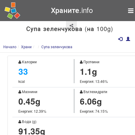
Храните.info
Супа зеленчукова (на 100g)
Начало
Храни
Супа зеленчукова
Калории
Протеини
33
1.1g
kcal
Енергия: 13.46%
Мазнини
Въглехидрати
0.45g
6.06g
Енергия: 12.39%
Енергия: 74.15%
Вода (g)
91.35g