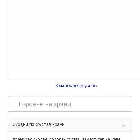
Към пълните данни
Сходни по състав храни
Храни със сходен, подобен състав,
заместител
на
Супа