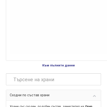
Към пълните данни
Сходни по състав храни
Храни със сходен, подобен състав,
заместител
на
Ориз