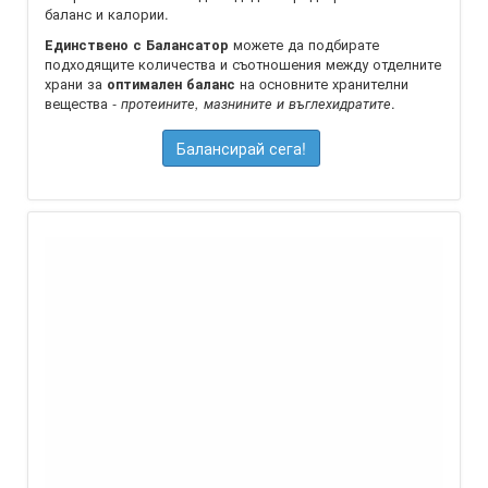
баланс и калории.
можете да подбирате
Единствено с Балансатор
подходящите количества и съотношения между отделните
храни за
на oсновните хранителни
оптимален баланс
вещества -
.
протеините, мазнините и въглехидратите
Балансирай сега!