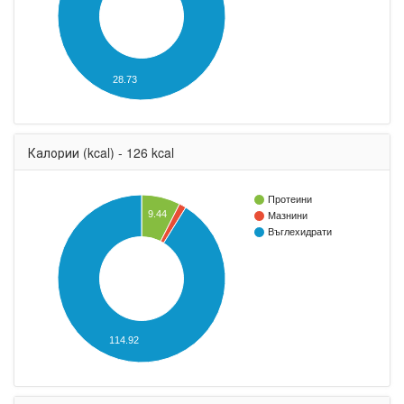
28.73
Калории (kcal) - 126 kcal
Протеини
9.44
Мазнини
Въглехидрати
114.92