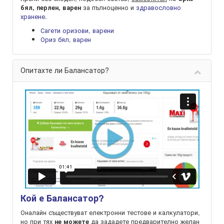
за пълноценно и
здравословно
бял, перлен, варен
хранене
.
Сагети оризови, варени
Ориз бял, варен
Опитахте ли Балансатор?
Кой е Балансатор?
Оналайн съществуват електронни тестове и калкулатори,
но при тях
да зададете предварително желан
не можете