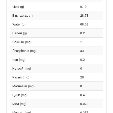
Lipid (g)
0.19
Въглехидрати
28.73
Water (g)
68.53
Пепел (g)
0.2
Calcium (mg)
1
Phosphorus (mg)
33
Iron (mg)
0.2
Натрий (mg)
0
Калий (mg)
26
Магнезий (mg)
8
Цинк (mg)
0.4
Мед (mg)
0.072
Манган (mg)
0.357