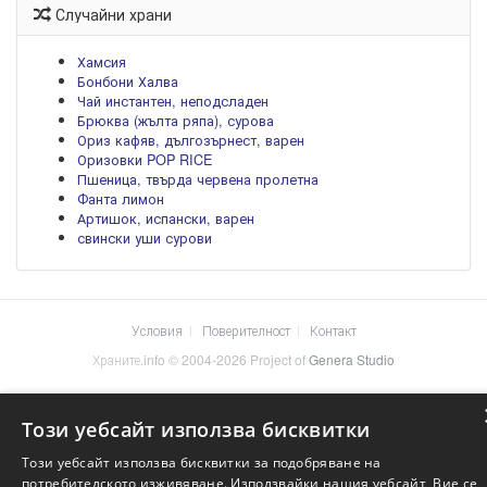
Случайни храни
Хамсия
Бонбони Халва
Чай инстантен, неподсладен
Брюква (жълта ряпа), сурова
Ориз кафяв, дългозърнест, варен
Оризовки POP RICE
Пшеница, твърда червена пролетна
Фанта лимон
Артишок, испански, варен
свински уши сурови
Условия
Поверителност
Контакт
Храните.info © 2004-2026 Project of
Genera Studio
Този уебсайт използва бисквитки
Този уебсайт използва бисквитки за подобряване на
потребителското изживяване. Използвайки нашия уебсайт, Вие се