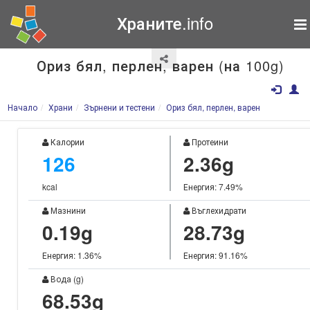
Храните.info
Ориз бял, перлен, варен (на 100g)
Начало
Храни
Зърнени и тестени
Ориз бял, перлен, варен
Калории
Протеини
126
2.36g
kcal
Енергия: 7.49%
Мазнини
Въглехидрати
0.19g
28.73g
Енергия: 1.36%
Енергия: 91.16%
Вода (g)
68.53g