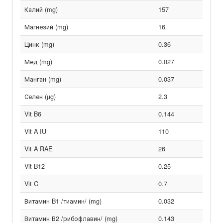
Калий (mg)
157
Магнезий (mg)
16
Цинк (mg)
0.36
Мед (mg)
0.027
Манган (mg)
0.037
Селен (µg)
2.3
Vit B6
0.144
Vit A IU
110
Vit A RAE
26
Vit B12
0.25
Vit C
0.7
Витамин B1 /тиамин/ (mg)
0.032
Витамин В2 /рибофлавин/ (mg)
0.143