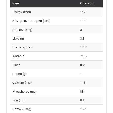
Име
Стойност
Energy (kcal)
117
Измерени калории (kcal)
114
Протеини (g)
3
Lipid (g)
3.8
Въглехидрати
17.7
Water (g)
74.6
Fiber
0.2
Пепел (g)
1
Calcium (mg)
111
Phosphorus (mg)
88
Iron (mg)
0.2
Натрий (mg)
162