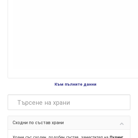
Към пълните данни
Сходни по състав храни
Храни със сходен, подобен състав,
заместител
на
Пудинг