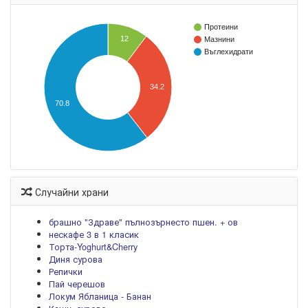
Протеини
12
Мазнини
Въглехидрати
34.2
70.8
Случайни храни
брашно "Здраве" пълнозърнесто пшен. + ов
нескафе 3 в 1 класик
Торта-Yoghurt&Cherry
Диня сурова
Репички
Пай черешов
Локум Ябланица - Банан