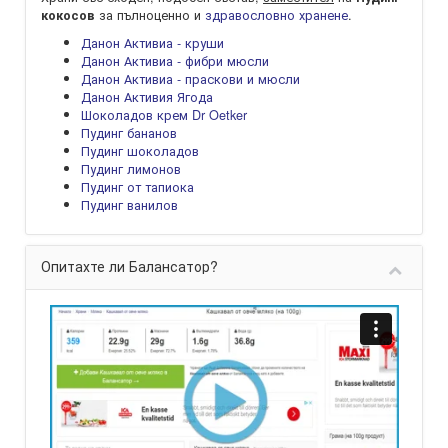
за пълноценно и
здравословно хранене
.
кокосов
Данон Активиа - круши
Данон Активиа - фибри мюсли
Данон Активиа - праскови и мюсли
Данон Активия Ягода
Шоколадов крем Dr Oetker
Пудинг бананов
Пудинг шоколадов
Пудинг лимонов
Пудинг от тапиока
Пудинг ванилов
Опитахте ли Балансатор?