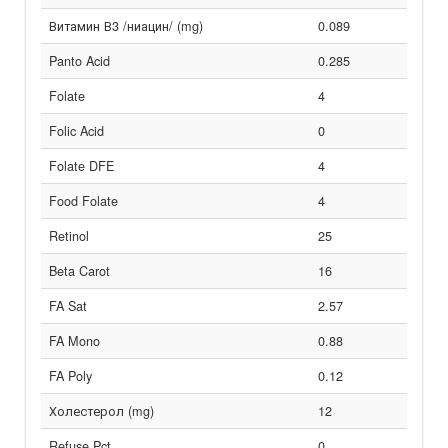
Витамин В3 /ниацин/ (mg)
0.089
Panto Acid
0.285
Folate
4
Folic Acid
0
Folate DFE
4
Food Folate
4
Retinol
25
Beta Carot
16
FA Sat
2.57
FA Mono
0.88
FA Poly
0.12
Холестерол (mg)
12
Refuse Pct
0