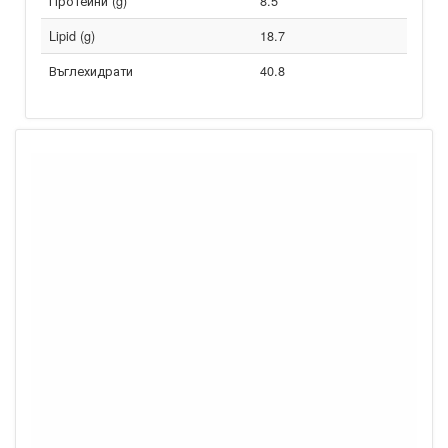
Протеини (g)
8.5
Lipid (g)
18.7
Въглехидрати
40.8