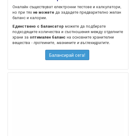
Оналайн съществуват електронни тестове и калкулатори,
но при тях
да зададете предварително желан
не можете
баланс и калории.
можете да подбирате
Единствено с Балансатор
подходящите количества и съотношения между отделните
храни за
на oсновните хранителни
оптимален баланс
вещества -
.
протеините, мазнините и въглехидратите
Балансирай сега!