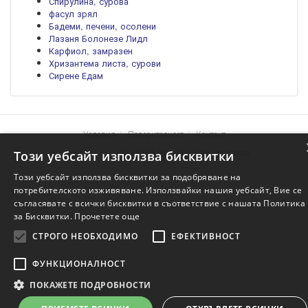
Спирулина, сурова
фасул зрял
Бадеми, печени, осолени
Лазаня Болонезе Лидл
Карфиол, замразен
Хризантема листа, сурови
Сирене Едам
Условия
Поверителност
Контакт
Храните.info © 2004-2026 Project of
Genera Studio
Този уебсайт използва бисквитки
Този уебсайт използва бисквитки за подобряване на
потребителското изживяване. Използвайки нашия уебсайт, Вие се
съгласявате с всички бисквитки в съответствие с нашата Политика
за Бисквитки.
Прочетете още
СТРОГО НЕОБХОДИМО
ЕФЕКТИВНОСТ
ФУНКЦИОНАЛНОСТ
ПОКАЖЕТЕ ПОДРОБНОСТИ