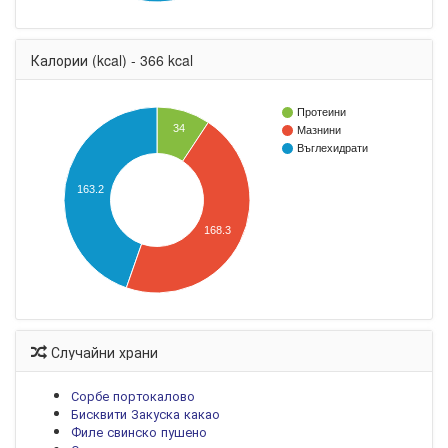
Калории (kcal) - 366 kcal
Протеини
34
Мазнини
Въглехидрати
163.2
168.3
Случайни храни
Сорбе портокалово
Бисквити Закуска какао
Филе свинско пушено