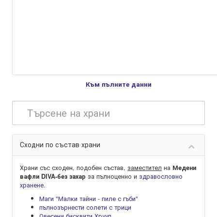
Към пълните данни
Сходни по състав храни
Храни със сходен, подобен състав,
заместител
на
Медени
за пълноценно и
здравословно
вафли DIVA-без захар
хранене
.
Маги "Малки тайни - пиле с гъби"
пълнозърнести солети с трици
Овесени бисквити Хрууп