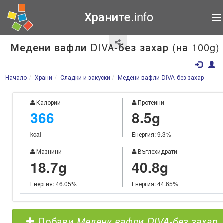
Храните.info
Медени вафли DIVA-без захар (на 100g)
Начало
Храни
Сладки и закуски
Медени вафли DIVA-без захар
Калории
Протеини
366
8.5g
kcal
Енергия: 9.3%
Мазнини
Въглехидрати
18.7g
40.8g
Енергия: 46.05%
Енергия: 44.65%
Добави
Медени вафли DIVA-без захар