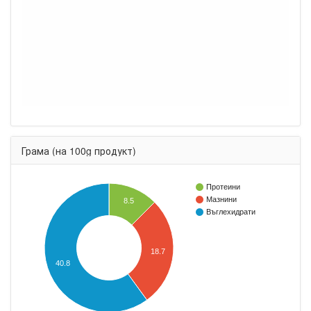
Грама (на 100g продукт)
Протеини
Мазнини
8.5
Въглехидрати
18.7
40.8