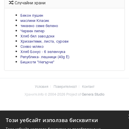
Случайни храни
Бекон пушен
маслини Класик
тиквено семе белено
Червен пипер
Хляб бял заводски
Хризантеми, листа, сурови
Соево мляко
Хляб Бонус - 6 зеленчука
Република- лешници (40g E)
Бишкоти "Негърче"
Условия
Поверителност
Контакт
Храните.info © 2004-2026 Project of
Genera Studio
Този уебсайт използва бисквитки
Този уебсайт използва бисквитки за подобряване на