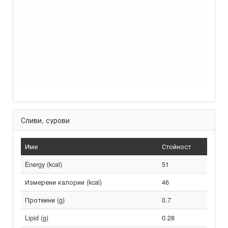
Сливи, сурови
Име
Стойност
Energy (kcal)
51
Измерени калории (kcal)
46
Протеини (g)
0.7
Lipid (g)
0.28