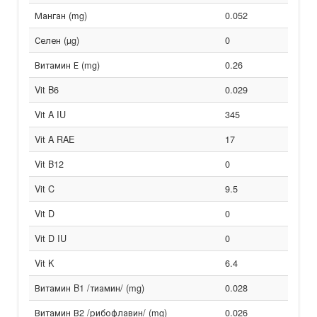
Манган (mg)
0.052
Селен (µg)
0
Витамин Е (mg)
0.26
Vit B6
0.029
Vit A IU
345
Vit A RAE
17
Vit B12
0
Vit C
9.5
Vit D
0
Vit D IU
0
Vit K
6.4
Витамин B1 /тиамин/ (mg)
0.028
Витамин В2 /рибофлавин/ (mg)
0.026