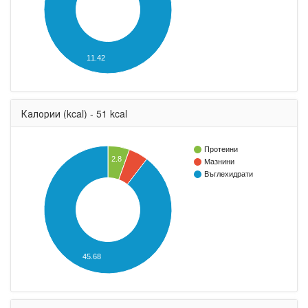
11.42
Калории (kcal) - 51 kcal
Протеини
2.8
Мазнини
Въглехидрати
45.68