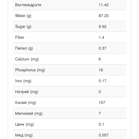
Въглехидрати
11.42
Water (g)
87.23
Sugar (g)
9.92
Fiber
1.4
Пепел (g)
0.37
Calcium (mg)
6
Phosphorus (mg)
16
Iron (mg)
0.17
Натрий (mg)
0
Калий (mg)
157
Магнезий (mg)
7
Цинк (mg)
0.1
Мед (mg)
0.057