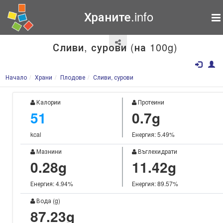
Храните.info
Сливи, сурови (на 100g)
Начало
Храни
Плодове
Сливи, сурови
Калории
Протеини
51
0.7g
kcal
Енергия: 5.49%
Мазнини
Въглехидрати
0.28g
11.42g
Енергия: 4.94%
Енергия: 89.57%
Вода (g)
87.23g