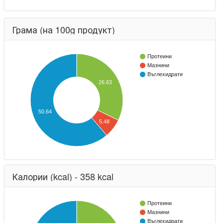
Грама (на 100g продукт)
Протеини
Мазнини
Въглехидрати
26.63
50.64
5.48
Калории (kcal) - 358 kcal
Протеини
Мазнини
Въглехидрати