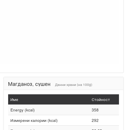
Магданоз, сушен
Данни храни (на 100g)
Име
Стойност
Energy (kcal)
358
Измерени калории (kcal)
292