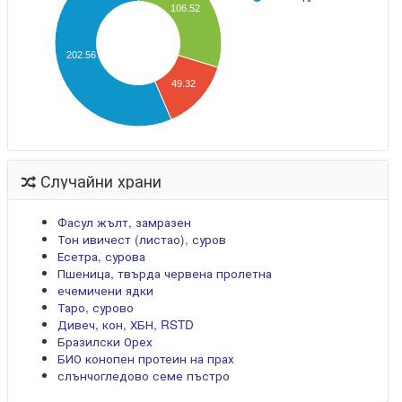
106.52
202.56
49.32
Случайни храни
Фасул жълт, замразен
Тон ивичест (листао), суров
Есетра, сурова
Пшеница, твърда червена пролетна
ечемичени ядки
Таро, сурово
Дивеч, кон, ХБН, RSTD
Бразилски Орех
БИО конопен протеин на прах
слънчогледово семе пъстро