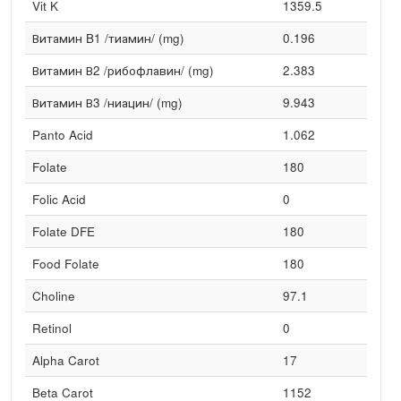
Vit K
1359.5
Витамин B1 /тиамин/ (mg)
0.196
Витамин В2 /рибофлавин/ (mg)
2.383
Витамин В3 /ниацин/ (mg)
9.943
Panto Acid
1.062
Folate
180
Folic Acid
0
Folate DFE
180
Food Folate
180
Choline
97.1
Retinol
0
Alpha Carot
17
Beta Carot
1152