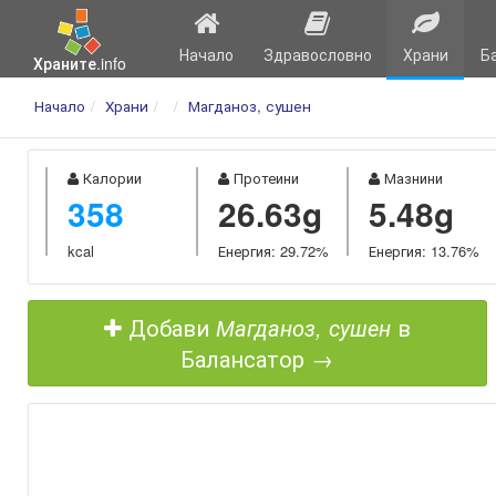
Начало
Здравословно
Храни
Б
Храните.info
Начало
Храни
Магданоз, сушен
Калории
Протеини
Мазнини
358
26.63g
5.48g
kcal
Енергия: 29.72%
Енергия: 13.76%
Добави
Магданоз, сушен
в
Балансатор →