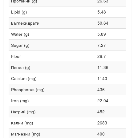
Протеини (g)
26.63
Lipid (g)
5.48
Въглехидрати
50.64
Water (g)
5.89
Sugar (g)
7.27
Fiber
26.7
Пепел (g)
11.36
Calcium (mg)
1140
Phosphorus (mg)
436
Iron (mg)
22.04
Натрий (mg)
452
Калий (mg)
2683
Магнезий (mg)
400