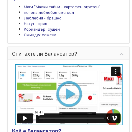
Маги "Малки тайни - картофен огретен"
печена леблебия със сол
Леблебия - брашно
Нахут - зрял
Кориандър, сушен
Сминдух семена
Опитахте ли Балансатор?
Кой е Балансатор?