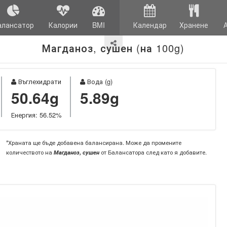
алансатор
Калории
BMI
Календар
Хранене
Магданоз, сушен (на 100g)
Въглехидрати
Вода (g)
50.64g
5.89g
Енергия: 56.52%
*Храната ще бъде добавена балансирана. Може да промените
количеството на
Магданоз, сушен
от Балансатора след като я добавите.