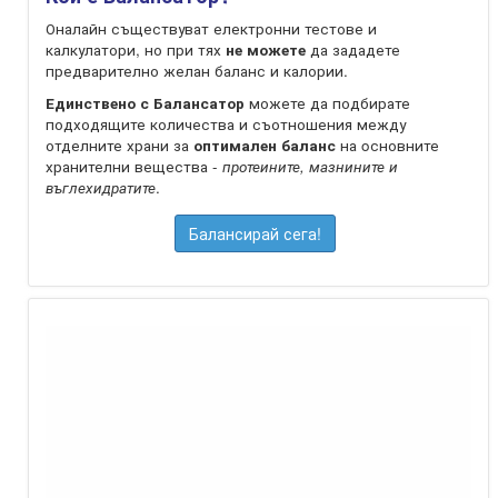
Оналайн съществуват електронни тестове и
калкулатори, но при тях
не можете
да зададете
предварително желан баланс и калории.
Единствено с Балансатор
можете да подбирате
подходящите количества и съотношения между
отделните храни за
оптимален баланс
на oсновните
хранителни вещества -
протеините, мазнините и
въглехидратите
.
Балансирай сега!