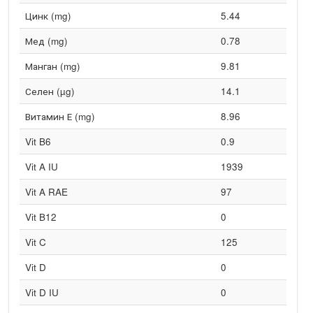
Цинк (mg)
5.44
Мед (mg)
0.78
Манган (mg)
9.81
Селен (µg)
14.1
Витамин Е (mg)
8.96
Vit B6
0.9
Vit A IU
1939
Vit A RAE
97
Vit B12
0
Vit C
125
Vit D
0
Vit D IU
0