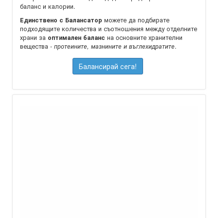
баланс и калории.
можете да подбирате
Единствено с Балансатор
подходящите количества и съотношения между отделните
храни за
на oсновните хранителни
оптимален баланс
вещества -
.
протеините, мазнините и въглехидратите
Балансирай сега!