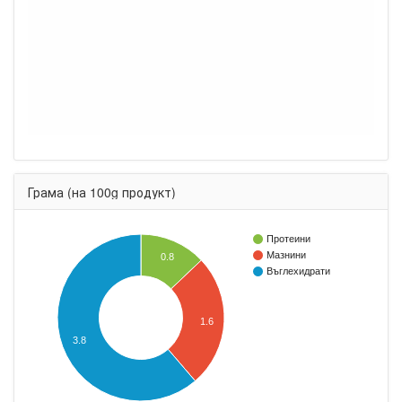
Грама (на 100g продукт)
Протеини
Мазнини
0.8
Въглехидрати
1.6
3.8