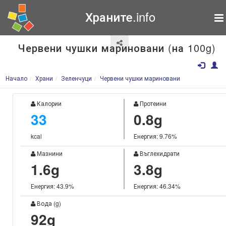
Храните.info
Червени чушки мариновани (на 100g)
Начало
Храни
Зеленчуци
Червени чушки мариновани
Калории
Протеини
33
0.8g
kcal
Енергия: 9.76%
Мазнини
Въглехидрати
1.6g
3.8g
Енергия: 43.9%
Енергия: 46.34%
Вода (g)
92g