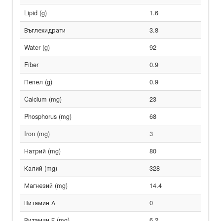
Lipid (g)
1.6
Въглехидрати
3.8
Water (g)
92
Fiber
0.9
Пепел (g)
0.9
Calcium (mg)
23
Phosphorus (mg)
68
Iron (mg)
3
Натрий (mg)
80
Калий (mg)
328
Магнезий (mg)
14.4
Витамин А
0
Витамин Е (mg)
6.2