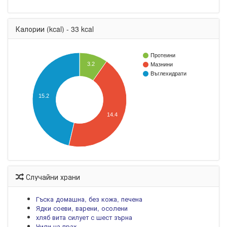
Калории (kcal) - 33 kcal
Протеини
3.2
Мазнини
Въглехидрати
15.2
14.4
Случайни храни
Гъска домашна, без кожа, печена
Ядки соеви, варени, осолени
хляб вита силует с шест зърна
Чили на прах