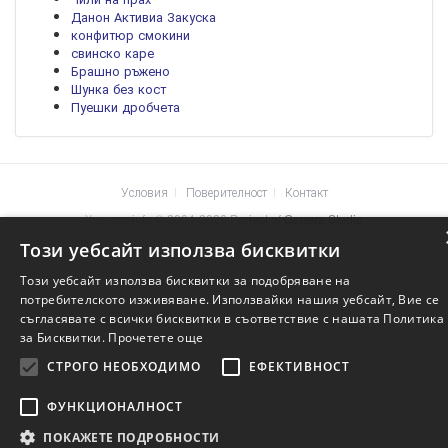
Данон Активиа Закуска
конфитюр смокини
свинско каре
Брашно ръжено
Шунка без кост
Пуешки дробчета
Условия
Поверителност
Контакт
Храните.info © 2004-2026 Project of
Genera Studio
Този уебсайт използва бисквитки
Този уебсайт използва бисквитки за подобряване на
потребителското изживяване. Използвайки нашия уебсайт, Вие се
съгласявате с всички бисквитки в съответствие с нашата Политика
за Бисквитки.
Прочетете още
СТРОГО НЕОБХОДИМО
ЕФЕКТИВНОСТ
ФУНКЦИОНАЛНОСТ
ПОКАЖЕТЕ ПОДРОБНОСТИ