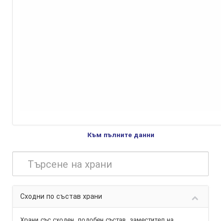
Към пълните данни
Сходни по състав храни
Храни със сходен, подобен състав,
заместител
на