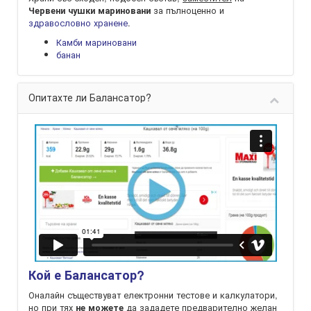
за пълноценно и
Червени чушки мариновани
здравословно хранене
.
Камби мариновани
банан
Опитахте ли Балансатор?
Кой е Балансатор?
Оналайн съществуват електронни тестове и калкулатори,
но при тях
да зададете предварително желан
не можете