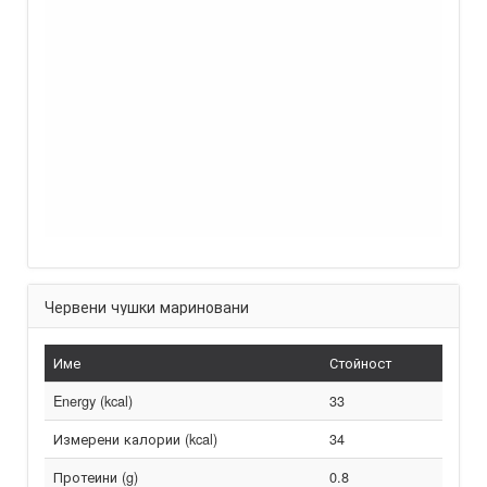
Червени чушки мариновани
Име
Стойност
Energy (kcal)
33
Измерени калории (kcal)
34
Протеини (g)
0.8