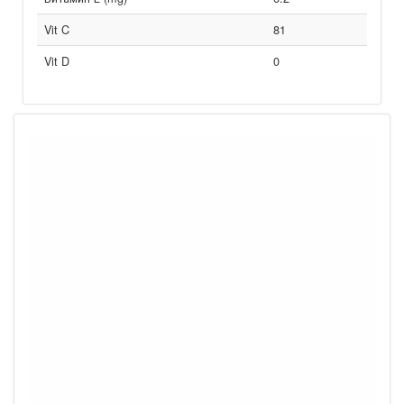
Vit C
81
Vit D
0