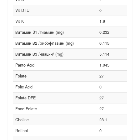
Vit D IU
0
Vit K
1.9
Витамин B1 /тиамин/ (mg)
0.232
Витамин В2 /рибофлавин/ (mg)
0.115
Витамин В3 /ниацин/ (mg)
5.114
Panto Acid
1.045
Folate
27
Folic Acid
0
Folate DFE
27
Food Folate
27
Choline
28.1
Retinol
0