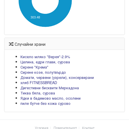
303.48
Случайни храни
Кисело мляко "Верея"-2.9%
Целина, едри глави, сурова
Сирене "Крема"
Сирене козе, полутвърдо
Домати, червени (узрели), консервирани
хляб FITNESSBREAD
Дигестивни бисквити Меркадона
Тиква бяла, сурова
Ядки в бадемово масло, осолени
пиле бутче без кожа сурово
Условия
Поверителност
Контакт