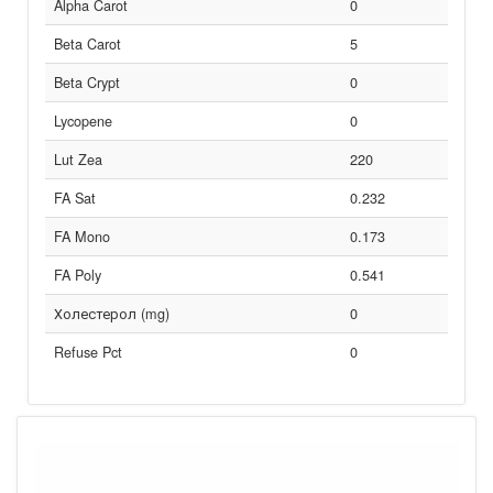
Alpha Carot
0
Beta Carot
5
Beta Crypt
0
Lycopene
0
Lut Zea
220
FA Sat
0.232
FA Mono
0.173
FA Poly
0.541
Холестерол (mg)
0
Refuse Pct
0