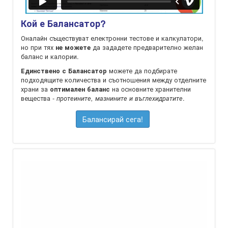
Кой е Балансатор?
Оналайн съществуват електронни тестове и калкулатори,
но при тях
да зададете предварително желан
не можете
баланс и калории.
можете да подбирате
Единствено с Балансатор
подходящите количества и съотношения между отделните
храни за
на oсновните хранителни
оптимален баланс
вещества -
.
протеините, мазнините и въглехидратите
Балансирай сега!