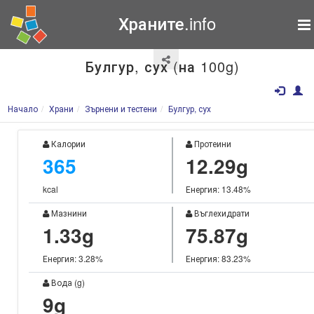
Храните.info
Булгур, сух (на 100g)
Начало
Храни
Зърнени и тестени
Булгур, сух
Калории
Протеини
365
12.29g
kcal
Енергия: 13.48%
Мазнини
Въглехидрати
1.33g
75.87g
Енергия: 3.28%
Енергия: 83.23%
Вода (g)
9g