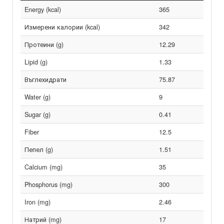
Energy (kcal)
365
Измерени калории (kcal)
342
Протеини (g)
12.29
Lipid (g)
1.33
Въглехидрати
75.87
Water (g)
9
Sugar (g)
0.41
Fiber
12.5
Пепел (g)
1.51
Calcium (mg)
35
Phosphorus (mg)
300
Iron (mg)
2.46
Натрий (mg)
17