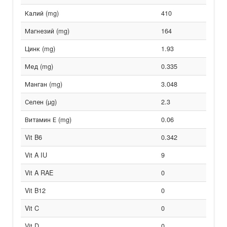
Калий (mg)
410
Магнезий (mg)
164
Цинк (mg)
1.93
Мед (mg)
0.335
Манган (mg)
3.048
Селен (µg)
2.3
Витамин Е (mg)
0.06
Vit B6
0.342
Vit A IU
9
Vit A RAE
0
Vit B12
0
Vit C
0
Vit D
0