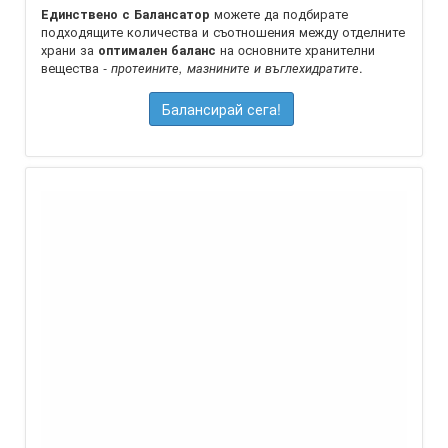
можете да подбирате
Единствено с Балансатор
подходящите количества и съотношения между отделните
храни за
на oсновните хранителни
оптимален баланс
вещества -
.
протеините, мазнините и въглехидратите
Балансирай сега!