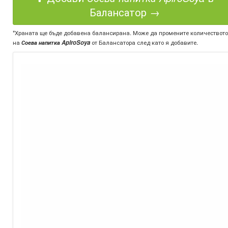
Балансатор →
*Храната ще бъде добавена балансирана. Може да промените количеството
на
Соева напитка AplroSoya
от Балансатора след като я добавите.