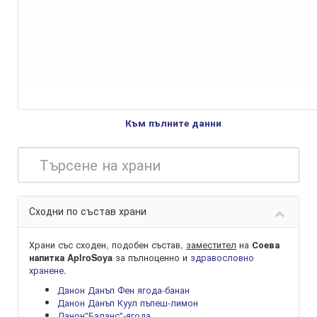
Към пълните данни
Сходни по състав храни
Храни със сходен, подобен състав,
заместител
на
Соева
за пълноценно и
здравословно
напитка AplroSoya
хранене
.
Данон Данъп Фен ягода-банан
Данон Данъп Куул пъпеш-лимон
Данон"Баланс"-ягода