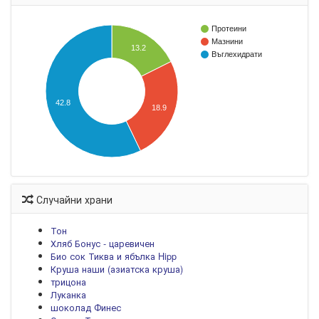
Протеини
Мазнини
13.2
Въглехидрати
42.8
18.9
Случайни храни
Тон
Хляб Бонус - царевичен
Био сок Тиква и ябълка Hipp
Круша наши (азиатска круша)
трицона
Луканка
шоколад Финес