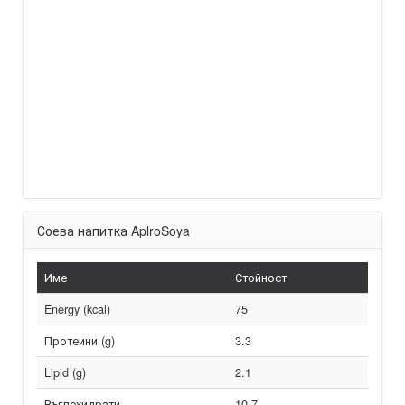
Соева напитка AplroSoya
Име
Стойност
Energy (kcal)
75
Протеини (g)
3.3
Lipid (g)
2.1
Въглехидрати
10.7