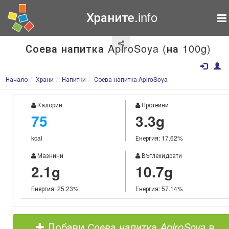
Храните.info
Соева напитка AplroSoya (на 100g)
Начало
Храни
Напитки
Соева напитка AplroSoya
Калории
Протеини
75
3.3g
kcal
Енергия: 17.62%
Мазнини
Въглехидрати
2.1g
10.7g
Енергия: 25.23%
Енергия: 57.14%
Добави
Соева напитка AplroSoya
в