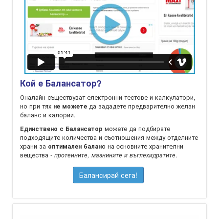
Кой е Балансатор?
Оналайн съществуват електронни тестове и калкулатори,
но при тях
да зададете предварително желан
не можете
баланс и калории.
можете да подбирате
Единствено с Балансатор
подходящите количества и съотношения между отделните
храни за
на oсновните хранителни
оптимален баланс
вещества -
.
протеините, мазнините и въглехидратите
Балансирай сега!