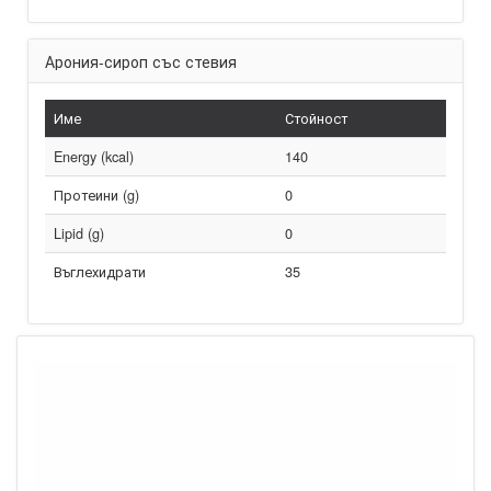
Арония-сироп със стевия
Име
Стойност
Energy (kcal)
140
Протеини (g)
0
Lipid (g)
0
Въглехидрати
35