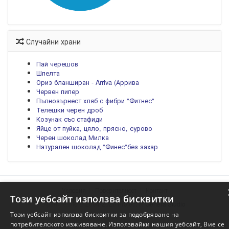
Случайни храни
Пай черешов
Шпелта
Ориз бланширан - Arriva (Аррива
Червен пипер
Пълнозърнест хляб с фибри "Фитнес"
Телешки черен дроб
Козунак със стафиди
Яйце от пуйка, цяло, прясно, сурово
Черен шоколад Милка
Натурален шоколад "Финес"без захар
Условия
Поверителност
Контакт
Този уебсайт използва бисквитки
Храните.info © 2004-2026 Project of
Genera Studio
Този уебсайт използва бисквитки за подобряване на
потребителското изживяване. Използвайки нашия уебсайт, Вие се