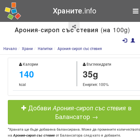
Храните.info
Арония-сироп със стевия (на 100g)
Начало
Храни
Напитки
Арония-сироп със стевия
Калории
Въглехидрати
140
35g
kcal
Енергия: 100%
Добави
Арония-сироп със стевия
в
Балансатор →
*Храната ще бъде добавена балансирана. Може да промените количеството
на
Арония-сироп със стевия
от Балансатора след като я добавите.