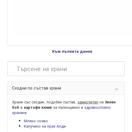
Към пълните данни
Сходни по състав храни
Храни със сходен, подобен състав,
заместител
на
Зелен
за пълноценно и
здравословно
боб с картофи яхния
хранене
.
Мляко соево
Капучино на прах Алди