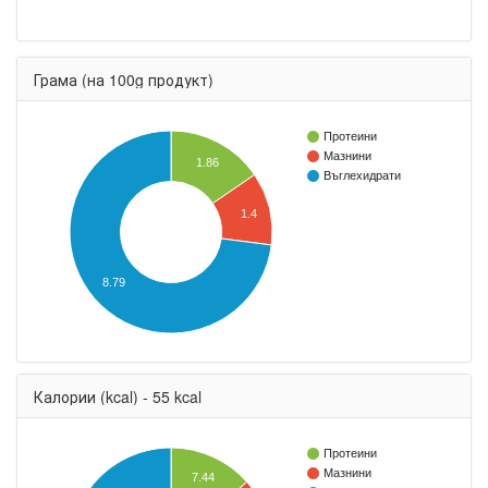
Грама (на 100g продукт)
Протеини
Мазнини
1.86
Въглехидрати
1.4
8.79
Калории (kcal) - 55 kcal
Протеини
Мазнини
7.44