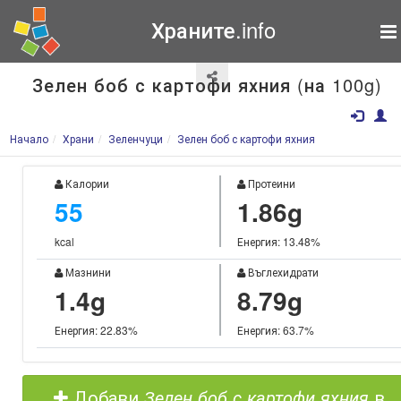
Храните.info
Зелен боб с картофи яхния (на 100g)
Начало
Храни
Зеленчуци
Зелен боб с картофи яхния
Калории
Протеини
55
1.86g
kcal
Енергия: 13.48%
Мазнини
Въглехидрати
1.4g
8.79g
Енергия: 22.83%
Енергия: 63.7%
Добави
Зелен боб с картофи яхния
в