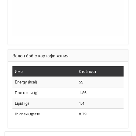
Зелен боб с картофи яхния
Име
Стойност
Energy (kcal)
55
Протеини (g)
1.86
Lipid (g)
1.4
Въглехидрати
8.79