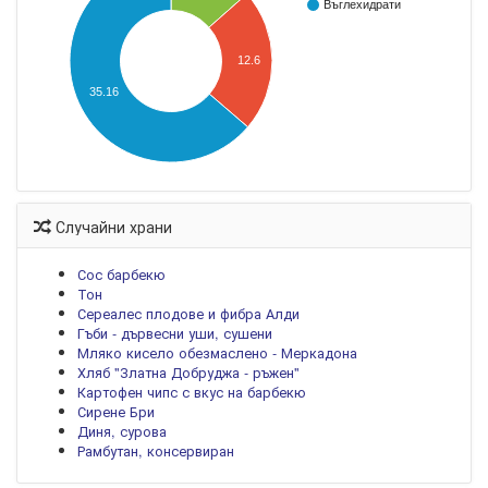
Въглехидрати
12.6
35.16
Случайни храни
Сос барбекю
Тон
Сереалес плодове и фибра Алди
Гъби - дървесни уши, сушени
Мляко кисело обезмаслено - Меркадона
Хляб "Златна Добруджа - ръжен"
Картофен чипс с вкус на барбекю
Сирене Бри
Диня, сурова
Рамбутан, консервиран