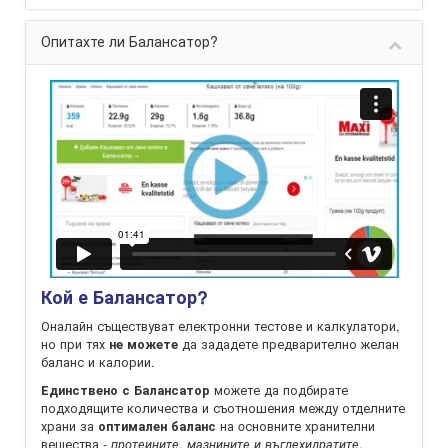
Опитахте ли Балансатор?
Кой е Балансатор?
Оналайн съществуват електронни тестове и калкулатори,
но при тях
да зададете предварително желан
не можете
баланс и калории.
можете да подбирате
Единствено с Балансатор
подходящите количества и съотношения между отделните
храни за
на oсновните хранителни
оптимален баланс
вещества -
.
протеините, мазнините и въглехидратите