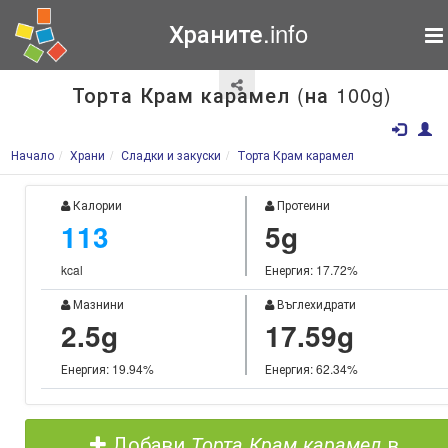
Храните.info
Торта Крам карамел (на 100g)
Начало
Храни
Сладки и закуски
Торта Крам карамел
Калории
Протеини
113
5g
kcal
Енергия: 17.72%
Мазнини
Въглехидрати
2.5g
17.59g
Енергия: 19.94%
Енергия: 62.34%
Добави
Торта Крам карамел
в