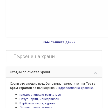
Към пълните данни
Сходни по състав храни
Храни със сходен, подобен състав,
заместител
на
Торта
за пълноценно и
здравословно хранене
.
Крам карамел
плодово кисело мляко мус
Нахут - зрял, консервиран
Върбовка листа, сурови
Лозови листа, сурови