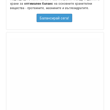
храни за
на oсновните хранителни
оптимален баланс
вещества -
.
протеините, мазнините и въглехидратите
Балансирай сега!