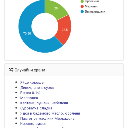
Протеини
Мазнини
20
Въглехидрати
22.5
70.36
Случайни храни
Яйце кокоше
Дивеч, елен, суров
Верея 0.1%
Масловка
Кестени, сушени, небелени
Суроватка сладка
Ядки в бадемово масло, осолени
Пастет от маслини Меркадона
Кервел, сушен