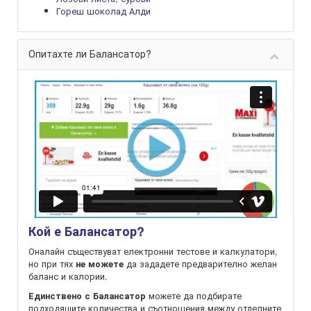
Гореш шоколад Алди
Опитахте ли Балансатор?
Кой е Балансатор?
Оналайн съществуват електронни тестове и калкулатори,
но при тях
да зададете предварително желан
не можете
баланс и калории.
можете да подбирате
Единствено с Балансатор
подходящите количества и съотношения между отделните