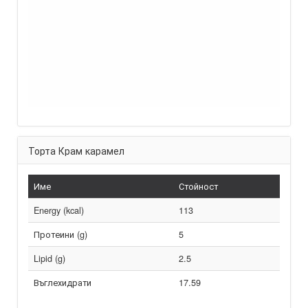
Торта Крам карамел
Име
Стойност
Energy (kcal)
113
Протеини (g)
5
Lipid (g)
2.5
Въглехидрати
17.59